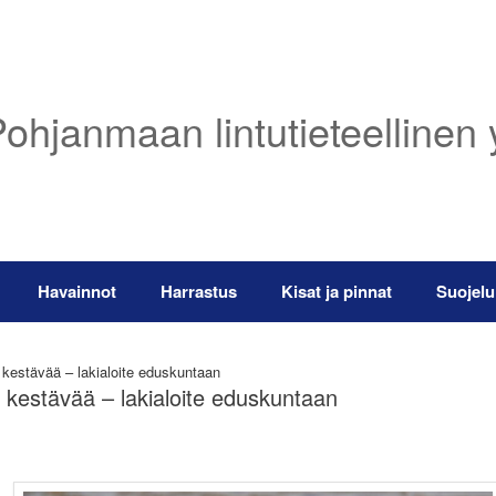
ohjanmaan lintutieteellinen 
Havainnot
Harrastus
Kisat ja pinnat
Suojelu
 kestävää – lakialoite eduskuntaan
e kestävää – lakialoite eduskuntaan