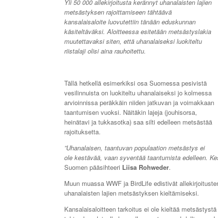
Yli 50 000 allekirjoitusta kerännyt uhanalaisten lajien
metsästyksen rajoittamiseen tähtäävä
kansalaisaloite luovutettiin tänään eduskunnan
käsiteltäväksi. Aloitteessa esitetään metsästyslakia
muutettavaksi siten, että uhanalaiseksi luokiteltu
riistalaji olisi aina rauhoitettu.
Tällä hetkellä esimerkiksi osa Suomessa pesivistä
vesilinnuista on luokiteltu uhanalaiseksi jo kolmessa
arvioinnissa peräkkäin niiden jatkuvan ja voimakkaan
taantumisen vuoksi. Näitäkin lajeja (jouhisorsa,
heinätavi ja tukkasotka) saa silti edelleen metsästää
rajoituksetta.
”Uhanalaisen, taantuvan populaation metsästys ei
ole kestävää, vaan syventää taantumista edelleen. Ke
Suomen pääsihteeri
Liisa Rohweder
.
Muun muassa WWF ja BirdLife edistivät allekirjoitust
uhanalaisten lajien metsästyksen kieltämiseksi.
Kansalaisaloitteen tarkoitus ei ole kieltää metsästys