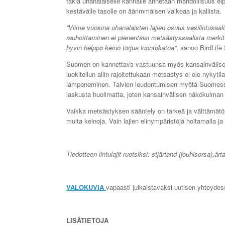
takia uhanalaiselle kannalle annetaan mahdollisuus e
kestävälle tasolle on äärimmäisen vaikeaa ja kallista.
”Viime vuosina uhanalaisten lajien osuus vesilintusaal
rauhoittaminen ei pienentäisi metsästyssaalista merkitt
hyvin helppo keino torjua luontokatoa”
, sanoo BirdLif
Suomen on kannettava vastuunsa myös kansainvälisestä
luokitellun allin rajoitettukaan metsästys ei ole nyky
lämpeneminen. Talvien leudontumisen myötä Suomessa
laskusta huolimatta, joten kansainvälisen näkökulman
Vaikka metsästyksen sääntely on tärkeä ja välttämätön 
muita keinoja. Vain lajien elinympäristöjä hoitamalla j
Tiedotteen lintulajit ruotsiksi: stjärtand (jouhisorsa),årta
VALOKUVIA
vapaasti julkaistavaksi uutisen yhteyde
LISÄTIETOJA