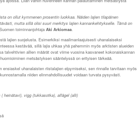
lpyä ajoissa. Liian vähiin huvenneen kannan palauttaminen metsästystä
iista on ollut kymmenen prosentin luokkaa. Näiden lajien tilapäinen
ävästi, mutta sillä olisi suuri merkitys lajien kannankehitykselle. Tämä on
e Suomen toiminnanjohtaja
Aki Arkiomaa
.
 lajien suojelusta. Esimerkiksi maailmanlaajuisesti uhanalaiseksi
tilanteessa kestävää, sillä lajia uhkaa yhä pahemmin myös arktisten alueiden
 talvehtivien allien määrät ovat viime vuosina kasvaneet kokonaiskannan
 huomioiminen metsästyksen sääntelyssä on erityisen tärkeää.
ensiaskel uhanalaisten riistalajien elpymiseksi, sen rinnalle tarvitaan myös
a kunnostamalla niiden elinmahdollisuudet voidaan turvata pysyvästi.
 ( heinätavi), vigg (tukkasotka), alfågel (alli)
ssä