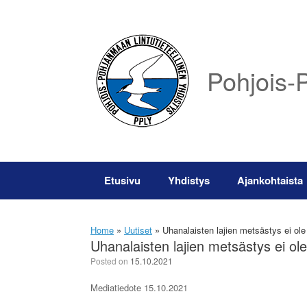
Skip
to
content
Pohjois-P
Etusivu
Yhdistys
Ajankohtaista
Home
»
Uutiset
»
Uhanalaisten lajien metsästys ei ole
Uhanalaisten lajien metsästys ei ol
Posted on
15.10.2021
Mediatiedote 15.10.2021