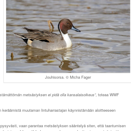
Jouhisorsa. © Micha Fager
stämättömän metsästyksen ei pidä olla kansalaisoikeus”
, toteaa WWF
en keräämistä muutaman lintuharrastajan käynnistämään aloitteeseen
tä pysyvästi, vaan parantaa metsästyksen sääntelyä siten, että taantumisen