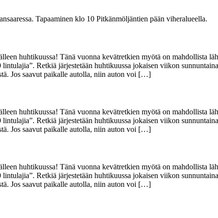
ansaaressa. Tapaaminen klo 10 Pitkänmöljäntien pään viheralueella.
 jälleen huhtikuussa! Tänä vuonna kevätretkien myötä on mahdollista lä
ntulajia”. Retkiä järjestetään huhtikuussa jokaisen viikon sunnuntaina, 
ä. Jos saavut paikalle autolla, niin auton voi […]
 jälleen huhtikuussa! Tänä vuonna kevätretkien myötä on mahdollista lä
ntulajia”. Retkiä järjestetään huhtikuussa jokaisen viikon sunnuntaina, 
ä. Jos saavut paikalle autolla, niin auton voi […]
 jälleen huhtikuussa! Tänä vuonna kevätretkien myötä on mahdollista lä
ntulajia”. Retkiä järjestetään huhtikuussa jokaisen viikon sunnuntaina, 
ä. Jos saavut paikalle autolla, niin auton voi […]