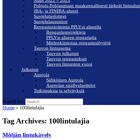
Atlas 2022 – 2025
Pohjois-Pohjanmaan maakunnallisesti tärkeät lintualue
IBA- ja FINIBA-alueet
Suojelutiedotteet
Suojelulausunnot
Rengastustoiminta PPLY:n alueella
Rengastusprojekteja
PPLY:n alueen rengastajia
Mielenkiintoisia rengastuslöytöjä
Tauvon lintuasema
Tauvon julkaisut
Tauvon rengastukset
Tauvon linnuston vuosi
Julkaisut
Aureola
Sähköinen Aureola
Aureolan sisällysluettelot
Tutkimuksia ja selvityksiä
Search for:
Home
»
100lintulajia
Tag Archives:
100lintulajia
Möljän lintukävely