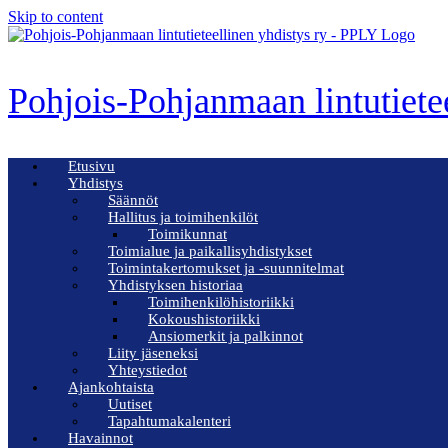
Skip to content
Pohjois-Pohjanmaan lintutiete
Etusivu
Yhdistys
Säännöt
Hallitus ja toimihenkilöt
Toimikunnat
Toimialue ja paikallisyhdistykset
Toimintakertomukset ja -suunnitelmat
Yhdistyksen historiaa
Toimihenkilöhistoriikki
Kokoushistoriikki
Ansiomerkit ja palkinnot
Liity jäseneksi
Yhteystiedot
Ajankohtaista
Uutiset
Tapahtumakalenteri
Havainnot