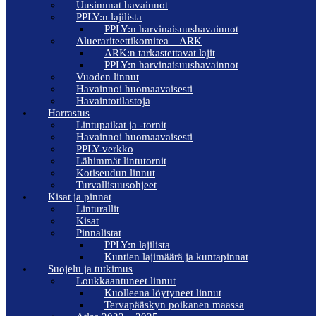
Uusimmat havainnot
PPLY:n lajilista
PPLY:n harvinaisuushavainnot
Aluerariteettikomitea – ARK
ARK:n tarkastettavat lajit
PPLY:n harvinaisuushavainnot
Vuoden linnut
Havainnoi huomaavaisesti
Havaintotilastoja
Harrastus
Lintupaikat ja -tornit
Havainnoi huomaavaisesti
PPLY-verkko
Lähimmät lintutornit
Kotiseudun linnut
Turvallisuusohjeet
Kisat ja pinnat
Linturallit
Kisat
Pinnalistat
PPLY:n lajilista
Kuntien lajimäärä ja kuntapinnat
Suojelu ja tutkimus
Loukkaantuneet linnut
Kuolleena löytyneet linnut
Tervapääskyn poikanen maassa