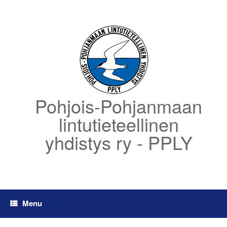
Skip
to
content
Pohjois-Pohjanmaan
lintutieteellinen
yhdistys ry - PPLY
Menu