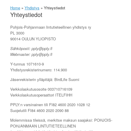
Home
»
Yhdistys
»
Yhteystiedot
Yhteystiedot
Pohjois-Pohjanmaan lintutieteellinen yhdistys ry
PL 3000
90014 OULUN YLIOPISTO
Sähköposti: pply@pply.fi
Webmaster: pply@pply.fi
Y-tunnus 1071610-9
Yhdistysrekisterinumero: 114.900
Jäsenrekisterin ylläpitäjä: BirdLife Suomi
Verkkolaskutusosoite 003710716109
Verkkolaskutusoperaattori ITELFIHH
PPLY:n varsinainen tili FI82 4600 2020 1028 12
Suojelutili FI84 4600 2020 2090 88
Molemmissa tileissä, merkitse maksun saajaksi: POHJOIS-
POHJANMAAN LINTUTIETEELLINEN