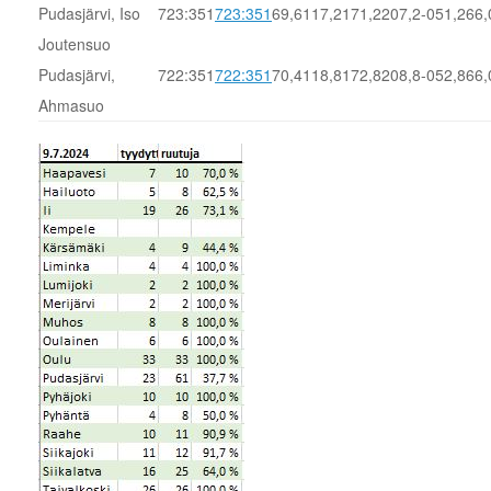
Pudasjärvi, Iso
723:351
723:351
69,6
117,2
171,2
207,2
-051,2
66,
Joutensuo
Pudasjärvi,
722:351
722:351
70,4
118,8
172,8
208,8
-052,8
66,
Ahmasuo