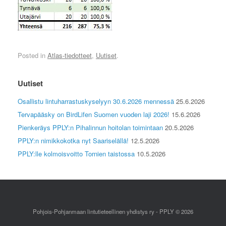
Posted in
Atlas-tiedotteet
,
Uutiset
.
Uutiset
Osallistu lintuharrastuskyselyyn 30.6.2026 mennessä
25.6.2026
Tervapääsky on BirdLifen Suomen vuoden laji 2026!
15.6.2026
Pienkeräys PPLY:n Pihalinnun hoitolan toimintaan
20.5.2026
PPLY:n nimikkokotka nyt Saariselällä!
12.5.2026
PPLY:lle kolmoisvoitto Tornien taistossa
10.5.2026
Pohjois-Pohjanmaan lintutieteellinen yhdistys ry - PPLY © 2026