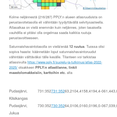
Kolme neljännestä (216/287) PPLY:n alueen atlasruuduista on
perustavoitetasolla eli vähintään tyydyttävällä selvitysasteella.
Atlasaikaa on vielä enemmän kuin neljännes, joten tasaisella
vauhdilla ei pitäisi olla ongelmaa saada kaikkia ruutuja
perustavoitteeseen.
Satunnaishavaintotasolla on vielä/enää
12 ruutua
. Tuossa olisi
sopiva haaste: käännetään loput satunnaishavaintoruudut
vähintään välttäväksi tälle kesälle. Tilanteen voi tarkistaa
atlassivulta
https://www.pply.fi/suojelu-ja-tutkimus/atlas-2022-
2025/
otsakkeen
PPLY:n atlastilanne, linkit
maastolomakkeisiin, karttoihin etc.
alta
Pudasjärvi,
731:352
731:352
63,2
104,4
158,4
194,4
-061,4
43,
Kilsikangas
Pudasjärvi,
730:352
730:352
64,0
106,0
160,0
196,0
-067,0
39,
Jukua