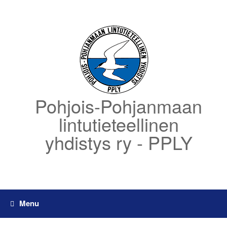
Skip
to
content
Pohjois-Pohjanmaan
lintutieteellinen
yhdistys ry - PPLY
Menu