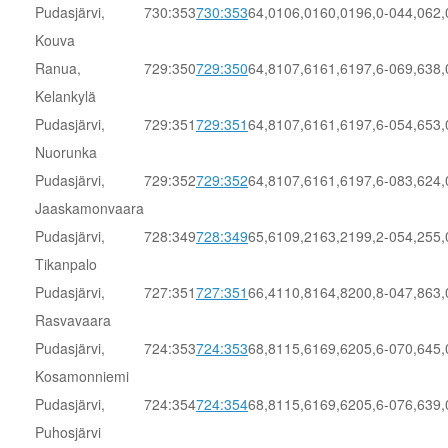
Pudasjärvi,
730:353
730:353
64,0
106,0
160,0
196,0
-044,0
62,
Kouva
Ranua,
729:350
729:350
64,8
107,6
161,6
197,6
-069,6
38,
Kelankylä
Pudasjärvi,
729:351
729:351
64,8
107,6
161,6
197,6
-054,6
53,
Nuorunka
Pudasjärvi,
729:352
729:352
64,8
107,6
161,6
197,6
-083,6
24,
Jaaskamonvaara
Pudasjärvi,
728:349
728:349
65,6
109,2
163,2
199,2
-054,2
55,
Tikanpalo
Pudasjärvi,
727:351
727:351
66,4
110,8
164,8
200,8
-047,8
63,
Rasvavaara
Pudasjärvi,
724:353
724:353
68,8
115,6
169,6
205,6
-070,6
45,
Kosamonniemi
Pudasjärvi,
724:354
724:354
68,8
115,6
169,6
205,6
-076,6
39,
Puhosjärvi