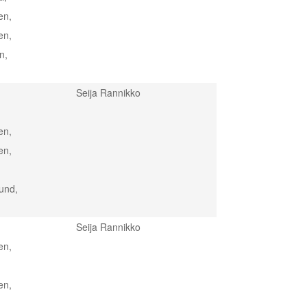
en,
en,
n,
Seija Rannikko
en,
en,
lund,
Seija Rannikko
en,
en,