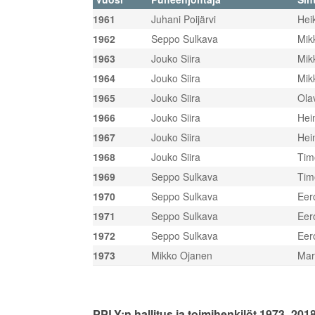
1961
Juhani Poijärvi
Hei
1962
Seppo Sulkava
Mik
1963
Jouko Siira
Mik
1964
Jouko Siira
Mik
1965
Jouko Siira
Ola
1966
Jouko Siira
Hei
1967
Jouko Siira
Hei
1968
Jouko Siira
Tim
1969
Seppo Sulkava
Tim
1970
Seppo Sulkava
Eer
1971
Seppo Sulkava
Eer
1972
Seppo Sulkava
Eer
1973
Mikko Ojanen
Mar
PPLY:n hallitus ja toimihenkilöt 1973–201