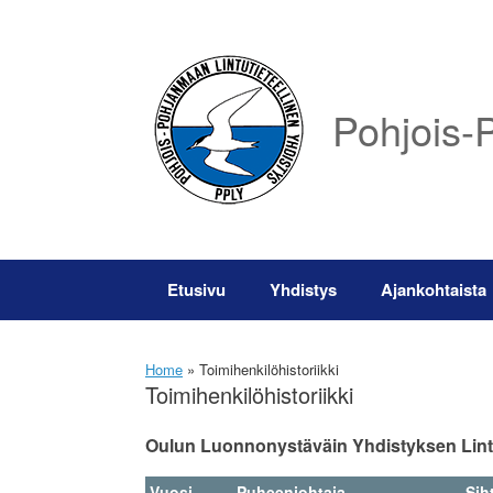
Skip
to
content
Pohjois-P
Etusivu
Yhdistys
Ajankohtaista
Home
»
Toimihenkilöhistoriikki
Toimihenkilöhistoriikki
Oulun Luonnonystäväin Yhdistyksen Lint
Vuosi
Puheenjohtaja
Sih