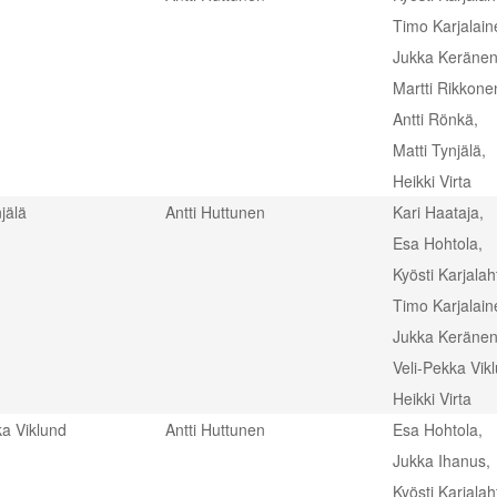
Timo Karjalain
Jukka Keränen
Martti Rikkone
Antti Rönkä,
Matti Tynjälä,
Heikki Virta
jälä
Antti Huttunen
Kari Haataja,
Esa Hohtola,
Kyösti Karjalaht
Timo Karjalain
Jukka Keränen
Veli-Pekka Vik
Heikki Virta
ka Viklund
Antti Huttunen
Esa Hohtola,
Jukka Ihanus,
Kyösti Karjalaht