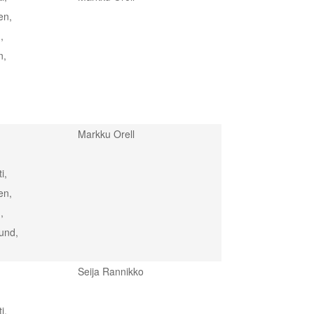
en,
,
n,
Markku Orell
i,
en,
,
lund,
Seija Rannikko
i,