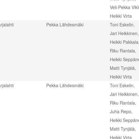
Veli-Pekka Vik
Heikki Virta
rjalahti
Pekka Lähdesmäki
Toni Eskelin,
Jari Heikkinen,
Heikki Pakkala
Riku Rantala,
Heikki Seppän
Matti Tynjälä,
Heikki Virta
rjalahti
Pekka Lähdesmäki
Toni Eskelin,
Jari Heikkinen,
Riku Rantala,
Juha Repo,
Heikki Seppän
Matti Tynjälä,
Heikki Virta