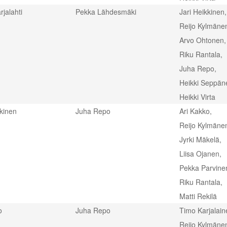
rjalahti
Pekka Lähdesmäki
Jari Heikkinen,
Reijo Kylmäne
Arvo Ohtonen,
Riku Rantala,
Juha Repo,
Heikki Seppän
Heikki Virta
kkinen
Juha Repo
Ari Kakko,
Reijo Kylmäne
Jyrki Mäkelä,
Liisa Ojanen,
Pekka Parvine
Riku Rantala,
Matti Rekilä
o
Juha Repo
Timo Karjalain
Reijo Kylmäne