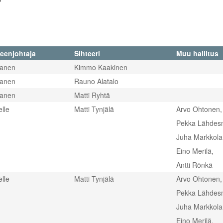
eenjohtaja
Sihteeri
Muu hallitus
janen
Kimmo Kaakinen
janen
Rauno Alatalo
janen
Matti Ryhtä
lle
Matti Tynjälä
Arvo Ohtonen,
Pekka Lähdes
Juha Markkola
Eino Merilä,
Antti Rönkä
lle
Matti Tynjälä
Arvo Ohtonen,
Pekka Lähdes
Juha Markkola
Eino Merilä,