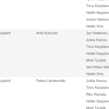
Timo Karjalain
Heikki Seppän
Juhani Valtane
Heikki Virta
rjalahti
Antti Huttunen
Jari Heikkinen,
Jukka Ihanus,
Timo Karjalain
Heikki Seppän
Matti Tynjälä,
Veli-Pekka Vik
Heikki Virta
rjalahti
Pekka Lähdesmäki
Jukka Ihanus,
Timo Karjalain
Riku Rantala,
Heikki Seppän
Matti Tynjälä,