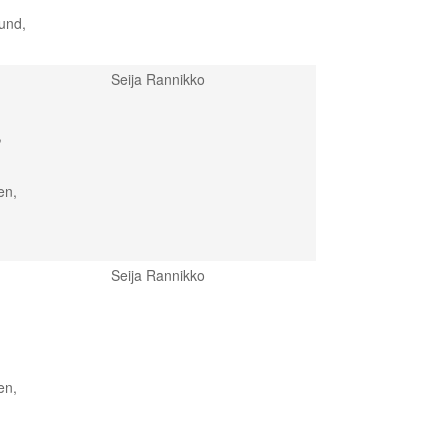
lund,
Seija Rannikko
,
en,
Seija Rannikko
en,