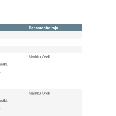
Rahastonhoitaja
Markku Orell
mäki,
,
Markku Orell
mäki,
,