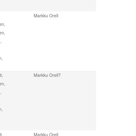
Markku Orell
en,
en,
,
n,
i,
Markku Orell?
en,
,
n,
i,
Markku Orell