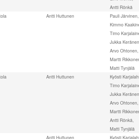
Antti Rönkä
ola
Antti Huttunen
Pauli Järvinen,
Kimmo Kaakin
Timo Karjalain
Jukka Keränen
Arvo Ohtonen,
Martti Rikkone
Matti Tynjälä
ola
Antti Huttunen
Kyösti Karjalaht
Timo Karjalain
Jukka Keränen
Arvo Ohtonen,
Martti Rikkone
Antti Rönkä,
Matti Tynjälä
Antti Huttunen
Kyösti Karjalaht