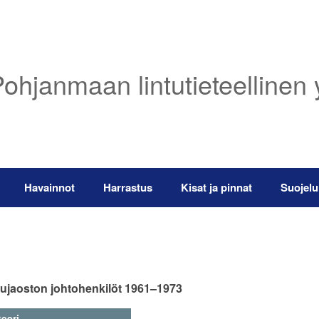
ohjanmaan lintutieteellinen 
Havainnot
Harrastus
Kisat ja pinnat
Suojelu
ujaoston johtohenkilöt 1961–1973
teeri