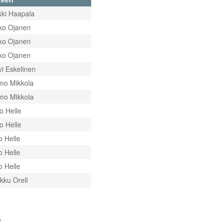
kki Haapala
ko Ojanen
ko Ojanen
ko Ojanen
vi Eskelinen
mo Mikkola
mo Mikkola
o Helle
o Helle
o Helle
o Helle
o Helle
kku Orell
8