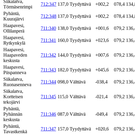
Siikalatva,
712:347
137,0
Tyydyttävä
+002,2
078,4
134,
Törmäsenrimpi
Pyhäntä,
712:348
137,0
Tyydyttävä
+002,2
078,4
134,
Kuurajärvi
Haapavesi,
711:340
138,0
Tyydyttävä
+001,6
079,2
136,
Ollilanperä
Haapavesi,
711:341
160,0
Tyydyttävä
+023,6
079,2
136,
Rytkynkylä
Haapavesi,
Haapaveden
711:342
144,0
Tyydyttävä
+007,6
079,2
136,
keskusta
Haapavesi,
711:343
182,0
Tyydyttävä
+045,6
079,2
136,
Piispanneva
Siikalatva,
711:344
098,0
Välttävä
-038,4
079,2
136,
Ruonasenneva
Siikalatva,
Kortteisen
711:345
115,0
Välttävä
-021,4
079,2
136,
tekojärvi
Pyhäntä,
Pyhännän
711:346
087,0
Välttävä
-049,4
079,2
136,
keskusta
Pyhäntä,
711:347
157,0
Tyydyttävä
+020,6
079,2
136,
Tavastkenkä