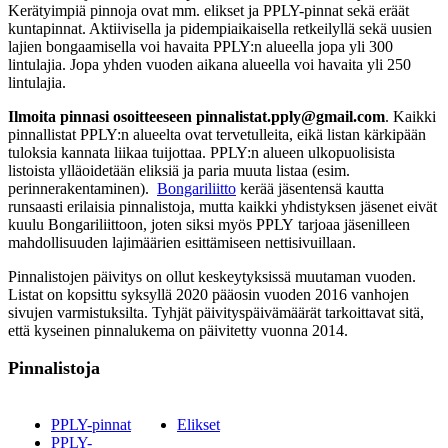
Kerätyimpiä pinnoja ovat mm. elikset ja PPLY-pinnat sekä eräät
kuntapinnat. Aktiivisella ja pidempiaikaisella retkeilyllä sekä uusien
lajien bongaamisella voi havaita PPLY:n alueella jopa yli 300
lintulajia. Jopa yhden vuoden aikana alueella voi havaita yli 250
lintulajia.
Ilmoita pinnasi osoitteeseen pinnalistat.pply@gmail.com
. Kaikki
pinnallistat PPLY:n alueelta ovat tervetulleita, eikä listan kärkipään
tuloksia kannata liikaa tuijottaa. PPLY:n alueen ulkopuolisista
listoista ylläoidetään eliksiä ja paria muuta listaa (esim.
perinnerakentaminen).
Bongariliitto
kerää jäsentensä kautta
runsaasti erilaisia pinnalistoja, mutta kaikki yhdistyksen jäsenet eivät
kuulu Bongariliittoon, joten siksi myös PPLY tarjoaa jäsenilleen
mahdollisuuden lajimäärien esittämiseen nettisivuillaan.
Pinnalistojen päivitys on ollut keskeytyksissä muutaman vuoden.
Listat on kopsittu syksyllä 2020 pääosin vuoden 2016 vanhojen
sivujen varmistuksilta. Tyhjät päivityspäivämäärät tarkoittavat sitä,
että kyseinen pinnalukema on päivitetty vuonna 2014.
Pinnalistoja
PPLY-pinnat
Elikset
PPLY-
_________________________________