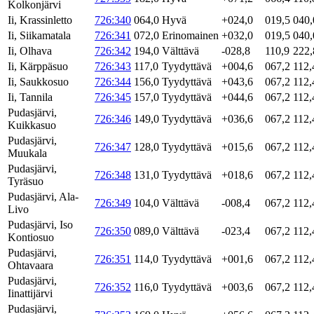
Kolkonjärvi
Ii, Krassinletto
726:340
064,0
Hyvä
+024,0
019,5
040,
Ii, Siikamatala
726:341
072,0
Erinomainen
+032,0
019,5
040,
Ii, Olhava
726:342
194,0
Välttävä
-028,8
110,9
222,
Ii, Kärppäsuo
726:343
117,0
Tyydyttävä
+004,6
067,2
112,
Ii, Saukkosuo
726:344
156,0
Tyydyttävä
+043,6
067,2
112,
Ii, Tannila
726:345
157,0
Tyydyttävä
+044,6
067,2
112,
Pudasjärvi,
726:346
149,0
Tyydyttävä
+036,6
067,2
112,
Kuikkasuo
Pudasjärvi,
726:347
128,0
Tyydyttävä
+015,6
067,2
112,
Muukala
Pudasjärvi,
726:348
131,0
Tyydyttävä
+018,6
067,2
112,
Tyräsuo
Pudasjärvi, Ala-
726:349
104,0
Välttävä
-008,4
067,2
112,
Livo
Pudasjärvi, Iso
726:350
089,0
Välttävä
-023,4
067,2
112,
Kontiosuo
Pudasjärvi,
726:351
114,0
Tyydyttävä
+001,6
067,2
112,
Ohtavaara
Pudasjärvi,
726:352
116,0
Tyydyttävä
+003,6
067,2
112,
Iinattijärvi
Pudasjärvi,