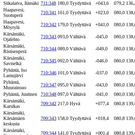
Siikalatva, Itämäki
711:348
180,0
Tyydyttävä
+043,6
079,2
136,
Haapavesi,
710:341
161,0
Tyydyttävä
+023,0
080,0
138,
Suotuperä
Haapavesi,
710:342
179,0
Tyydyttävä
+041,0
080,0
138,
Möyrylä
Kärsämäki,
710:343
093,0
Välttävä
-045,0
080,0
138,
Ojalehto
Kärsämäki,
710:344
089,0
Välttävä
-049,0
080,0
138,
Ristisenperä
Kärsämäki,
710:345
092,0
Välttävä
-046,0
080,0
138,
Saviselkä
Pyhäntä, Iso
710:346
101,0
Välttävä
-037,0
080,0
138,
Lamujärvi
Pyhäntä,
710:347
095,0
Välttävä
-043,0
080,0
138,
Muurainsuo
Pyhäntä, Juutinen
710:348
097,0
Välttävä
-041,0
080,0
138,
Kärsämäki,
709:342
217,0
Hyvä
+077,4
080,8
139,
Karsikas
Kärsämäki,
Kärsämäen
709:343
158,0
Tyydyttävä
+018,4
080,8
139,
keskusta
Kärsämäki,
709:344
141,0
Tyydyttävä
+001,4
080,8
139,