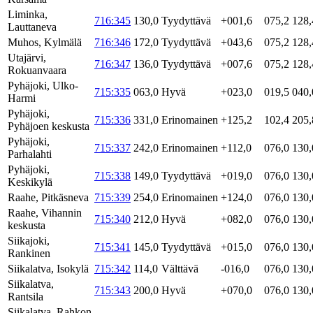
Liminka,
716:345
130,0
Tyydyttävä
+001,6
075,2
128,
Lauttaneva
Muhos, Kylmälä
716:346
172,0
Tyydyttävä
+043,6
075,2
128,
Utajärvi,
716:347
136,0
Tyydyttävä
+007,6
075,2
128,
Rokuanvaara
Pyhäjoki, Ulko-
715:335
063,0
Hyvä
+023,0
019,5
040,
Harmi
Pyhäjoki,
715:336
331,0
Erinomainen
+125,2
102,4
205,
Pyhäjoen keskusta
Pyhäjoki,
715:337
242,0
Erinomainen
+112,0
076,0
130,
Parhalahti
Pyhäjoki,
715:338
149,0
Tyydyttävä
+019,0
076,0
130,
Keskikylä
Raahe, Pitkäsneva
715:339
254,0
Erinomainen
+124,0
076,0
130,
Raahe, Vihannin
715:340
212,0
Hyvä
+082,0
076,0
130,
keskusta
Siikajoki,
715:341
145,0
Tyydyttävä
+015,0
076,0
130,
Rankinen
Siikalatva, Isokylä
715:342
114,0
Välttävä
-016,0
076,0
130,
Siikalatva,
715:343
200,0
Hyvä
+070,0
076,0
130,
Rantsila
Siikalatva, Rahkon