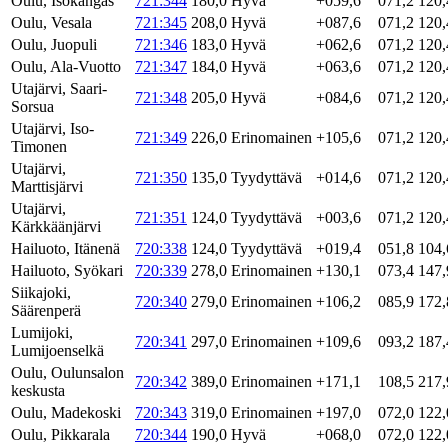
Oulu, Isokangas
721:344
180,0
Hyvä
+059,6
071,2
120,
Oulu, Vesala
721:345
208,0
Hyvä
+087,6
071,2
120,
Oulu, Juopuli
721:346
183,0
Hyvä
+062,6
071,2
120,
Oulu, Ala-Vuotto
721:347
184,0
Hyvä
+063,6
071,2
120,
Utajärvi, Saari-
721:348
205,0
Hyvä
+084,6
071,2
120,
Sorsua
Utajärvi, Iso-
721:349
226,0
Erinomainen
+105,6
071,2
120,
Timonen
Utajärvi,
721:350
135,0
Tyydyttävä
+014,6
071,2
120,
Marttisjärvi
Utajärvi,
721:351
124,0
Tyydyttävä
+003,6
071,2
120,
Kärkkäänjärvi
Hailuoto, Itänenä
720:338
124,0
Tyydyttävä
+019,4
051,8
104,
Hailuoto, Syökari
720:339
278,0
Erinomainen
+130,1
073,4
147,
Siikajoki,
720:340
279,0
Erinomainen
+106,2
085,9
172,
Säärenperä
Lumijoki,
720:341
297,0
Erinomainen
+109,6
093,2
187,
Lumijoenselkä
Oulu, Oulunsalon
720:342
389,0
Erinomainen
+171,1
108,5
217,
keskusta
Oulu, Madekoski
720:343
319,0
Erinomainen
+197,0
072,0
122,
Oulu, Pikkarala
720:344
190,0
Hyvä
+068,0
072,0
122,