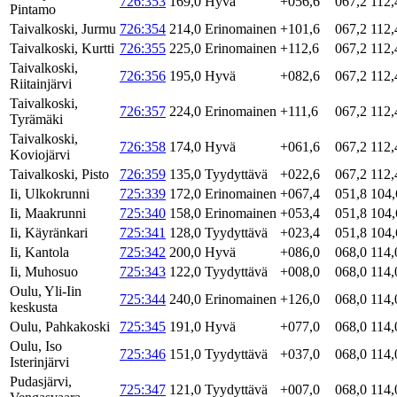
726:353
169,0
Hyvä
+056,6
067,2
112,
Pintamo
Taivalkoski, Jurmu
726:354
214,0
Erinomainen
+101,6
067,2
112,
Taivalkoski, Kurtti
726:355
225,0
Erinomainen
+112,6
067,2
112,
Taivalkoski,
726:356
195,0
Hyvä
+082,6
067,2
112,
Riitainjärvi
Taivalkoski,
726:357
224,0
Erinomainen
+111,6
067,2
112,
Tyrämäki
Taivalkoski,
726:358
174,0
Hyvä
+061,6
067,2
112,
Koviojärvi
Taivalkoski, Pisto
726:359
135,0
Tyydyttävä
+022,6
067,2
112,
Ii, Ulkokrunni
725:339
172,0
Erinomainen
+067,4
051,8
104,
Ii, Maakrunni
725:340
158,0
Erinomainen
+053,4
051,8
104,
Ii, Käyränkari
725:341
128,0
Tyydyttävä
+023,4
051,8
104,
Ii, Kantola
725:342
200,0
Hyvä
+086,0
068,0
114,
Ii, Muhosuo
725:343
122,0
Tyydyttävä
+008,0
068,0
114,
Oulu, Yli-Iin
725:344
240,0
Erinomainen
+126,0
068,0
114,
keskusta
Oulu, Pahkakoski
725:345
191,0
Hyvä
+077,0
068,0
114,
Oulu, Iso
725:346
151,0
Tyydyttävä
+037,0
068,0
114,
Isterinjärvi
Pudasjärvi,
725:347
121,0
Tyydyttävä
+007,0
068,0
114,