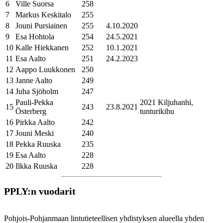
6
Ville Suorsa
258
7
Markus Keskitalo
255
8
Jouni Pursiainen
255
4.10.2020
9
Esa Hohtola
254
24.5.2021
10
Kalle Hiekkanen
252
10.1.2021
11
Esa Aalto
251
24.2.2023
12
Aappo Luukkonen
250
13
Janne Aalto
249
14
Juha Sjöholm
247
Pauli-Pekka
2021 Kiljuhanhi,
15
243
23.8.2021
Österberg
tunturikihu
16
Pirkka Aalto
242
17
Jouni Meski
240
18
Pekka Ruuska
235
19
Esa Aalto
228
20
Ilkka Ruuska
228
PPLY:n vuodarit
Pohjois-Pohjanmaan lintutieteellisen yhdistyksen alueella yhden