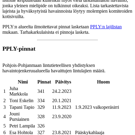
listoille kelpuutetaan kuitenkin myös vielä tarkastamaton havainto,
jonka yleinen mielipide on tulkinnut oikeaksi. Lista tarkastettavista
lajeista ja hyväksytyistä havainnoista löytyy molempien komiteoiden
kotisivuilta.
PPLY:n alueelta ilmoitettavat pinnat lasketaan
PPLY:n lajilistan
mukaan. Tarhakarkulaisista ei pinnoja lasketa.
PPLY-pinnat
Pohjois-Pohjanmaan lintutieteellisen yhdistyksen
havaintojenkeruualueella havaittujen lintulajien määrä.
Nimi
Pinnat
Päivitys
Huom
Juha
1
341
24.2.2023
Markkola
2
Toni Eskelin
334
20.1.2021
3
Tapani Tapio
329
11.9.2023
1.9.2023 valkoperäsirri
Jouni
4
328
23.9.2020
Pursiainen
5
Petri Lampila
326
6
Esa Hohtola
327
23.8.2021
Pääskykahlaaja