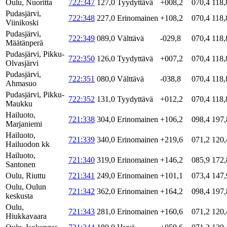
Oulu, Nuoritta
722:347
127,0
Tyydyttävä
+008,2
070,4
118,
Pudasjärvi,
722:348
227,0
Erinomainen
+108,2
070,4
118,
Viinikoski
Pudasjärvi,
722:349
089,0
Välttävä
-029,8
070,4
118,
Määtänperä
Pudasjärvi, Pikku-
722:350
126,0
Tyydyttävä
+007,2
070,4
118,
Olvasjärvi
Pudasjärvi,
722:351
080,0
Välttävä
-038,8
070,4
118,
Ahmasuo
Pudasjärvi, Pikku-
722:352
131,0
Tyydyttävä
+012,2
070,4
118,
Maukku
Hailuoto,
721:338
304,0
Erinomainen
+106,2
098,4
197,
Marjaniemi
Hailuoto,
721:339
340,0
Erinomainen
+219,6
071,2
120,
Hailuodon kk
Hailuoto,
721:340
319,0
Erinomainen
+146,2
085,9
172,
Santonen
Oulu, Riuttu
721:341
249,0
Erinomainen
+101,1
073,4
147,
Oulu, Oulun
721:342
362,0
Erinomainen
+164,2
098,4
197,
keskusta
Oulu,
721:343
281,0
Erinomainen
+160,6
071,2
120,
Hiukkavaara