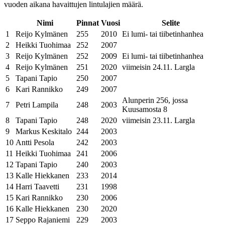
vuoden aikana havaittujen lintulajien määrä.
Nimi
Pinnat
Vuosi
Selite
1
Reijo Kylmänen
255
2010
Ei lumi- tai tiibetinhanhea
2
Heikki Tuohimaa
252
2007
3
Reijo Kylmänen
252
2009
Ei lumi- tai tiibetinhanhea
4
Reijo Kylmänen
251
2020
viimeisin 24.11. Largla
5
Tapani Tapio
250
2007
6
Kari Rannikko
249
2007
Alunperin 256, jossa
7
Petri Lampila
248
2003
Kuusamosta 8
8
Tapani Tapio
248
2020
viimeisin 23.11. Largla
9
Markus Keskitalo
244
2003
10
Antti Pesola
242
2003
11
Heikki Tuohimaa
241
2006
12
Tapani Tapio
240
2003
13
Kalle Hiekkanen
233
2014
14
Harri Taavetti
231
1998
15
Kari Rannikko
230
2006
16
Kalle Hiekkanen
230
2020
17
Seppo Rajaniemi
229
2003