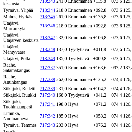
718:343
241,0
Erinomainen
+115,8
073,6
125,
keskusta
Tyrnävä, Ylipää
718:344
218,0
Erinomainen
+092,8
073,6
125,
Muhos, Hyrkäs
718:345
261,0
Erinomainen
+135,8
073,6
125,
Utajärvi,
718:346
218,0
Erinomainen
+092,8
073,6
125,
Murronkylä
Utajärvi,
718:347
232,0
Erinomainen
+106,8
073,6
125,
Utajärven keskusta
Utajärvi,
718:348
137,0
Tyydyttävä
+011,8
073,6
125,
Mäntyvaara
Utajärvi, Potku
718:349
135,0
Tyydyttävä
+009,8
073,6
125,
Raahe,
717:337
351,0
Erinomainen
+163,6
093,2
187,
Satamakangas
Raahe,
717:338
262,0
Erinomainen
+135,2
074,4
126,
Antinkangas
Siikajoki, Relletti
717:339
231,0
Erinomainen
+104,2
074,4
126,
Siikajoki, Ruukki
717:340
168,0
Tyydyttävä
+041,2
074,4
126,
Siikajoki,
717:341
198,0
Hyvä
+071,2
074,4
126,
Tuohimaanperä
Liminka,
717:342
185,0
Hyvä
+058,2
074,4
126,
Nuoluanneva
Tyrnävä, Temmes
717:343
203,0
Hyvä
+076,2
074,4
126,
Tyrnävä,