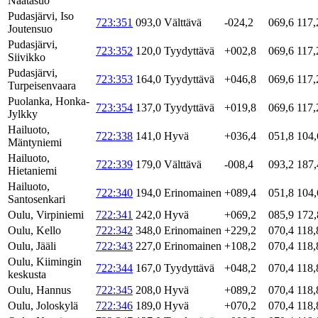
Näätäsuo
Pudasjärvi, Iso
723:351
093,0
Välttävä
-024,2
069,6
117,
Joutensuo
Pudasjärvi,
723:352
120,0
Tyydyttävä
+002,8
069,6
117,
Siivikko
Pudasjärvi,
723:353
164,0
Tyydyttävä
+046,8
069,6
117,
Turpeisenvaara
Puolanka, Honka-
723:354
137,0
Tyydyttävä
+019,8
069,6
117,
Jylkky
Hailuoto,
722:338
141,0
Hyvä
+036,4
051,8
104,
Mäntyniemi
Hailuoto,
722:339
179,0
Välttävä
-008,4
093,2
187,
Hietaniemi
Hailuoto,
722:340
194,0
Erinomainen
+089,4
051,8
104,
Santosenkari
Oulu, Virpiniemi
722:341
242,0
Hyvä
+069,2
085,9
172,
Oulu, Kello
722:342
348,0
Erinomainen
+229,2
070,4
118,
Oulu, Jääli
722:343
227,0
Erinomainen
+108,2
070,4
118,
Oulu, Kiimingin
722:344
167,0
Tyydyttävä
+048,2
070,4
118,
keskusta
Oulu, Hannus
722:345
208,0
Hyvä
+089,2
070,4
118,
Oulu, Joloskylä
722:346
189,0
Hyvä
+070,2
070,4
118,