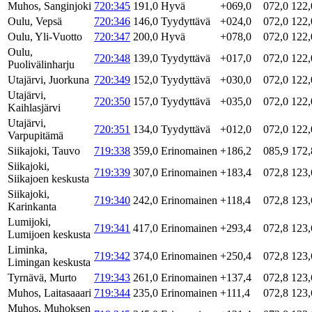
Muhos, Sanginjoki
720:345
191,0
Hyvä
+069,0
072,0
122,
Oulu, Vepsä
720:346
146,0
Tyydyttävä
+024,0
072,0
122,
Oulu, Yli-Vuotto
720:347
200,0
Hyvä
+078,0
072,0
122,
Oulu,
720:348
139,0
Tyydyttävä
+017,0
072,0
122,
Puolivälinharju
Utajärvi, Juorkuna
720:349
152,0
Tyydyttävä
+030,0
072,0
122,
Utajärvi,
720:350
157,0
Tyydyttävä
+035,0
072,0
122,
Kaihlasjärvi
Utajärvi,
720:351
134,0
Tyydyttävä
+012,0
072,0
122,
Varpupitämä
Siikajoki, Tauvo
719:338
359,0
Erinomainen
+186,2
085,9
172,
Siikajoki,
719:339
307,0
Erinomainen
+183,4
072,8
123,
Siikajoen keskusta
Siikajoki,
719:340
242,0
Erinomainen
+118,4
072,8
123,
Karinkanta
Lumijoki,
719:341
417,0
Erinomainen
+293,4
072,8
123,
Lumijoen keskusta
Liminka,
719:342
374,0
Erinomainen
+250,4
072,8
123,
Limingan keskusta
Tyrnävä, Murto
719:343
261,0
Erinomainen
+137,4
072,8
123,
Muhos, Laitasaaari
719:344
235,0
Erinomainen
+111,4
072,8
123,
Muhos, Muhoksen