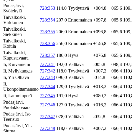
Pudasjärvi,
728:353
114,0
Tyydyttävä
+004,8
065,6
109,
Syötekylä
Taivalkoski,
728:354
207,0
Erinomainen
+097,8
065,6
109,
Virkkunen
Taivalkoski,
728:355
206,0
Erinomainen
+096,8
065,6
109,
Siekkinen
Taivalkoski,
728:356
256,0
Erinomainen
+146,8
065,6
109,
Koitila
Taivalkoski,
728:357
186,0
Hyvä
+076,8
065,6
109,
Kapustavaara
Ii, Kuivaniemi
727:341
192,0
Välttävä
-005,8
098,4
197,
Ii, Myllykangas
727:342
118,0
Tyydyttävä
+007,2
066,4
110,
Ii, Yli-Olhava
727:343
096,0
Välttävä
-014,8
066,4
110,
Ii,
727:344
129,0
Tyydyttävä
+018,2
066,4
110,
Ukonpolttamansuo
Ii, Lamminperä
727:345
191,0
Hyvä
+080,2
066,4
110,
Pudasjärvi,
727:346
127,0
Tyydyttävä
+016,2
066,4
110,
Puolakkavaara
Pudasjärvi, Iso
727:347
078,0
Välttävä
-032,8
066,4
110,
Teerisuo
Pudasjärvi, Yli-
727:348
118,0
Välttävä
+007,2
066,4
110,
Siurua