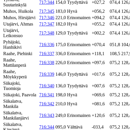
717:344
154,0
Tyydyttävä
+027,2
074,4
126,
Suutarinkylä
Muhos, Huikola
717:345
183,0
Hyvä
+056,2
074,4
126,
Muhos, Hirsijärvi
717:346
221,0
Erinomainen
+094,2
074,4
126,
Utajärvi, Ahmas
717:347
182,0
Hyvä
+055,2
074,4
126,
Utajärvi,
717:348
129,0
Tyydyttävä
+002,2
074,4
126,
Leikonsuo
Pyhäjoki,
716:336
175,0
Erinomainen
+070,4
051,8
104,
Hanhikivi
Raahe, Piehinki
716:337
336,0
Erinomainen
+118,1
108,5
217,
Raahe,
716:338
226,0
Erinomainen
+097,6
075,2
128,
Mattilanperä
Raahe,
716:339
146,0
Tyydyttävä
+017,6
075,2
128,
Möykkyperä
Siikajoki,
716:340
136,0
Tyydyttävä
+007,6
075,2
128,
Tuomioja
Siikajoki, Paavola
716:341
198,0
Hyvä
+069,6
075,2
128,
Siikalatva,
716:342
210,0
Hyvä
+081,6
075,2
128,
Mankila
Siikalatva,
716:343
249,0
Erinomainen
+120,6
075,2
128,
Mankilanjärvi
Siikalatva,
716:344
095,0
Välttävä
-033,4
075,2
128,
Kärsämä