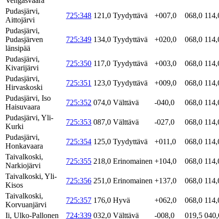
Vengasvaara
Pudasjärvi,
725:348
121,0
Tyydyttävä
+007,0
068,0
114,
Aittojärvi
Pudasjärvi,
Pudasjärven
725:349
134,0
Tyydyttävä
+020,0
068,0
114,
länsipää
Pudasjärvi,
725:350
117,0
Tyydyttävä
+003,0
068,0
114,
Kivarijärvi
Pudasjärvi,
725:351
123,0
Tyydyttävä
+009,0
068,0
114,
Hirvaskoski
Pudasjärvi, Iso
725:352
074,0
Välttävä
-040,0
068,0
114,
Haisuvaara
Pudasjärvi, Yli-
725:353
087,0
Välttävä
-027,0
068,0
114,
Kurki
Pudasjärvi,
725:354
125,0
Tyydyttävä
+011,0
068,0
114,
Honkavaara
Taivalkoski,
725:355
218,0
Erinomainen
+104,0
068,0
114,
Narkiojärvi
Taivalkoski, Yli-
725:356
251,0
Erinomainen
+137,0
068,0
114,
Kisos
Taivalkoski,
725:357
176,0
Hyvä
+062,0
068,0
114,
Korvuanjärvi
Ii, Ulko-Pallonen
724:339
032,0
Välttävä
-008,0
019,5
040,