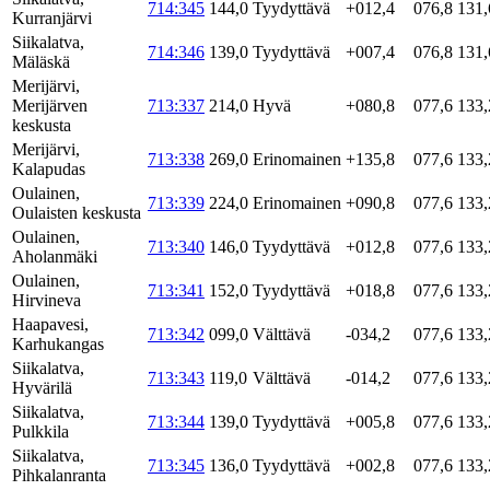
714:345
144,0
Tyydyttävä
+012,4
076,8
131,
Kurranjärvi
Siikalatva,
714:346
139,0
Tyydyttävä
+007,4
076,8
131,
Mäläskä
Merijärvi,
Merijärven
713:337
214,0
Hyvä
+080,8
077,6
133,
keskusta
Merijärvi,
713:338
269,0
Erinomainen
+135,8
077,6
133,
Kalapudas
Oulainen,
713:339
224,0
Erinomainen
+090,8
077,6
133,
Oulaisten keskusta
Oulainen,
713:340
146,0
Tyydyttävä
+012,8
077,6
133,
Aholanmäki
Oulainen,
713:341
152,0
Tyydyttävä
+018,8
077,6
133,
Hirvineva
Haapavesi,
713:342
099,0
Välttävä
-034,2
077,6
133,
Karhukangas
Siikalatva,
713:343
119,0
Välttävä
-014,2
077,6
133,
Hyvärilä
Siikalatva,
713:344
139,0
Tyydyttävä
+005,8
077,6
133,
Pulkkila
Siikalatva,
713:345
136,0
Tyydyttävä
+002,8
077,6
133,
Pihkalanranta