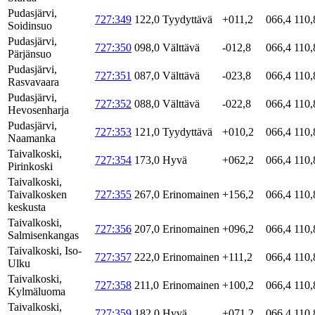
Pudasjärvi,
727:349
122,0
Tyydyttävä
+011,2
066,4
110,
Soidinsuo
Pudasjärvi,
727:350
098,0
Välttävä
-012,8
066,4
110,
Pärjänsuo
Pudasjärvi,
727:351
087,0
Välttävä
-023,8
066,4
110,
Rasvavaara
Pudasjärvi,
727:352
088,0
Välttävä
-022,8
066,4
110,
Hevosenharja
Pudasjärvi,
727:353
121,0
Tyydyttävä
+010,2
066,4
110,
Naamanka
Taivalkoski,
727:354
173,0
Hyvä
+062,2
066,4
110,
Pirinkoski
Taivalkoski,
Taivalkosken
727:355
267,0
Erinomainen
+156,2
066,4
110,
keskusta
Taivalkoski,
727:356
207,0
Erinomainen
+096,2
066,4
110,
Salmisenkangas
Taivalkoski, Iso-
727:357
222,0
Erinomainen
+111,2
066,4
110,
Ulku
Taivalkoski,
727:358
211,0
Erinomainen
+100,2
066,4
110,
Kylmäluoma
Taivalkoski,
727:359
182,0
Hyvä
+071,2
066,4
110,