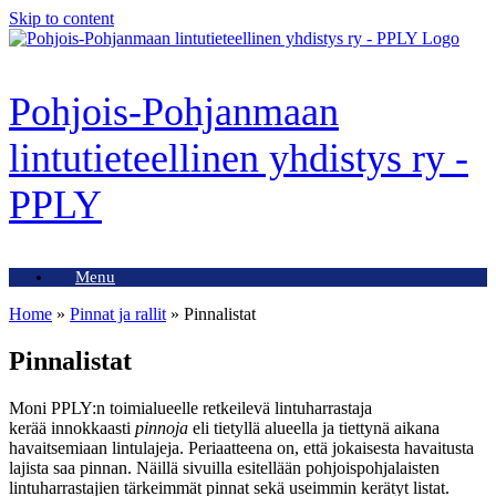
Skip to content
Pohjois-Pohjanmaan
lintutieteellinen yhdistys ry -
PPLY
Menu
Home
»
Pinnat ja rallit
»
Pinnalistat
Pinnalistat
Moni PPLY:n toimialueelle retkeilevä lintuharrastaja
kerää innokkaasti
pinnoja
eli tietyllä alueella ja tiettynä aikana
havaitsemiaan lintulajeja. Periaatteena on, että jokaisesta havaitusta
lajista saa pinnan. Näillä sivuilla esitellään pohjoispohjalaisten
lintuharrastajien tärkeimmät pinnat sekä useimmin kerätyt listat.