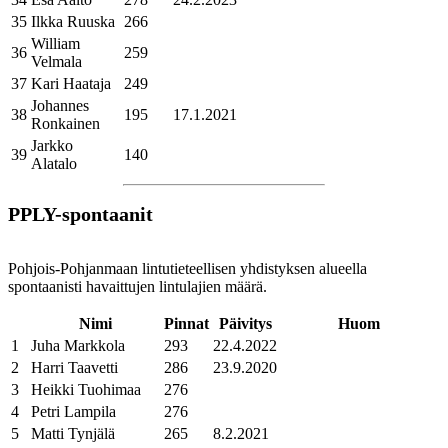
35
Ilkka Ruuska
266
William
36
259
Velmala
37
Kari Haataja
249
Johannes
38
195
17.1.2021
Ronkainen
Jarkko
39
140
Alatalo
PPLY-spontaanit
Pohjois-Pohjanmaan lintutieteellisen yhdistyksen alueella
spontaanisti havaittujen lintulajien määrä.
Nimi
Pinnat
Päivitys
Huom
1
Juha Markkola
293
22.4.2022
2
Harri Taavetti
286
23.9.2020
3
Heikki Tuohimaa
276
4
Petri Lampila
276
5
Matti Tynjälä
265
8.2.2021