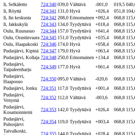
Ii, Selkäletto
724:340
039,0
Välttävä
-001,0
019,5
040,
Ii, Röyttä
724:341
131,0
Hyvä
+026,4
051,8
104,
Ii, Iin keskusta
724:342
208,0
Erinomainen
+092,4
068,8
115,
Ii, Jakkukylä
724:343
134,0
Tyydyttävä
+018,4
068,8
115,
Oulu, Ruunasuo
724:344
157,0
Tyydyttävä
+041,4
068,8
115,
Oulu, Orastinvaara
724:345
151,0
Tyydyttävä
+035,4
068,8
115,
Oulu, Haapakoski
724:346
174,0
Hyvä
+058,4
068,8
115,
Pudasjärvi, Kipinä
724:347
179,0
Hyvä
+063,4
068,8
115,
Pudasjärvi, Kollaja
724:348
250,0
Erinomainen
+134,4
068,8
115,
Pudasjärvi,
724:349
177,0
Hyvä
+061,4
068,8
115,
Taipaleenharju
Pudasjärvi,
724:350
095,0
Välttävä
-020,6
068,8
115,
Haaposuo
Pudasjärvi, Jonku
724:351
117,0
Tyydyttävä
+001,4
068,8
115,
Pudasjärvi,
724:352
112,0
Välttävä
-003,6
068,8
115,
Venymä
Pudasjärvi,
724:353
142,0
Tyydyttävä
+026,4
068,8
115,
Kosamonniemi
Pudasjärvi,
724:354
119,0
Tyydyttävä
+003,4
068,8
115,
Puhosjärvi
Taivalkoski,
724:355
144,0
Tyydyttävä
+028,4
068,8
115,