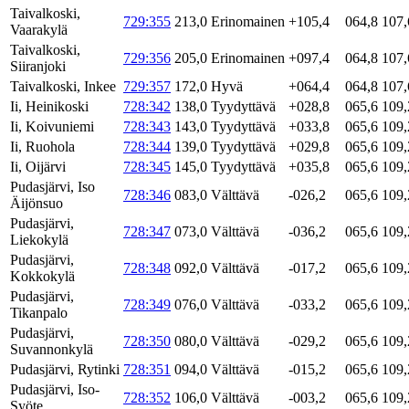
Taivalkoski,
729:355
213,0
Erinomainen
+105,4
064,8
107,
Vaarakylä
Taivalkoski,
729:356
205,0
Erinomainen
+097,4
064,8
107,
Siiranjoki
Taivalkoski, Inkee
729:357
172,0
Hyvä
+064,4
064,8
107,
Ii, Heinikoski
728:342
138,0
Tyydyttävä
+028,8
065,6
109,
Ii, Koivuniemi
728:343
143,0
Tyydyttävä
+033,8
065,6
109,
Ii, Ruohola
728:344
139,0
Tyydyttävä
+029,8
065,6
109,
Ii, Oijärvi
728:345
145,0
Tyydyttävä
+035,8
065,6
109,
Pudasjärvi, Iso
728:346
083,0
Välttävä
-026,2
065,6
109,
Äijönsuo
Pudasjärvi,
728:347
073,0
Välttävä
-036,2
065,6
109,
Liekokylä
Pudasjärvi,
728:348
092,0
Välttävä
-017,2
065,6
109,
Kokkokylä
Pudasjärvi,
728:349
076,0
Välttävä
-033,2
065,6
109,
Tikanpalo
Pudasjärvi,
728:350
080,0
Välttävä
-029,2
065,6
109,
Suvannonkylä
Pudasjärvi, Rytinki
728:351
094,0
Välttävä
-015,2
065,6
109,
Pudasjärvi, Iso-
728:352
106,0
Välttävä
-003,2
065,6
109,
Syöte