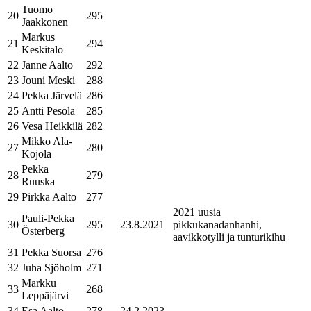
Tuomo
20
295
Jaakkonen
Markus
21
294
Keskitalo
22
Janne Aalto
292
23
Jouni Meski
288
24
Pekka Järvelä
286
25
Antti Pesola
285
26
Vesa Heikkilä
282
Mikko Ala-
27
280
Kojola
Pekka
28
279
Ruuska
29
Pirkka Aalto
277
2021 uusia
Pauli-Pekka
30
295
23.8.2021
pikkukanadanhanhi,
Österberg
aavikkotylli ja tunturikihu
31
Pekka Suorsa
276
32
Juha Sjöholm
271
Markku
33
268
Leppäjärvi
34
Esa Aalto
278
24.2.2023