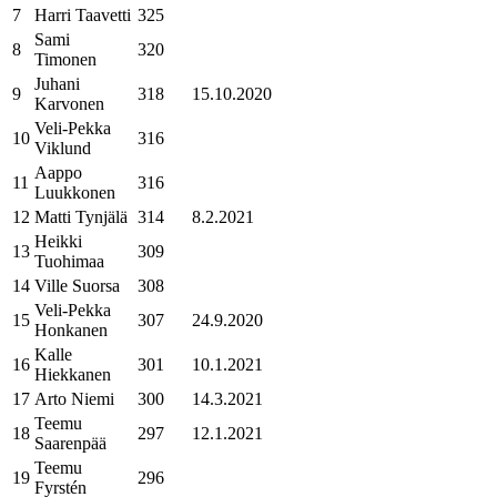
7
Harri Taavetti
325
Sami
8
320
Timonen
Juhani
9
318
15.10.2020
Karvonen
Veli-Pekka
10
316
Viklund
Aappo
11
316
Luukkonen
12
Matti Tynjälä
314
8.2.2021
Heikki
13
309
Tuohimaa
14
Ville Suorsa
308
Veli-Pekka
15
307
24.9.2020
Honkanen
Kalle
16
301
10.1.2021
Hiekkanen
17
Arto Niemi
300
14.3.2021
Teemu
18
297
12.1.2021
Saarenpää
Teemu
19
296
Fyrstén