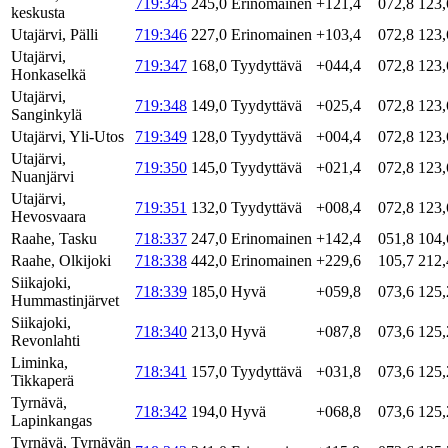
719:345
245,0
Erinomainen
+121,4
072,8
123,
keskusta
Utajärvi, Pälli
719:346
227,0
Erinomainen
+103,4
072,8
123,
Utajärvi,
719:347
168,0
Tyydyttävä
+044,4
072,8
123,
Honkaselkä
Utajärvi,
719:348
149,0
Tyydyttävä
+025,4
072,8
123,
Sanginkylä
Utajärvi, Yli-Utos
719:349
128,0
Tyydyttävä
+004,4
072,8
123,
Utajärvi,
719:350
145,0
Tyydyttävä
+021,4
072,8
123,
Nuanjärvi
Utajärvi,
719:351
132,0
Tyydyttävä
+008,4
072,8
123,
Hevosvaara
Raahe, Tasku
718:337
247,0
Erinomainen
+142,4
051,8
104,
Raahe, Olkijoki
718:338
442,0
Erinomainen
+229,6
105,7
212,
Siikajoki,
718:339
185,0
Hyvä
+059,8
073,6
125,
Hummastinjärvet
Siikajoki,
718:340
213,0
Hyvä
+087,8
073,6
125,
Revonlahti
Liminka,
718:341
157,0
Tyydyttävä
+031,8
073,6
125,
Tikkaperä
Tyrnävä,
718:342
194,0
Hyvä
+068,8
073,6
125,
Lapinkangas
Tyrnävä, Tyrnävän