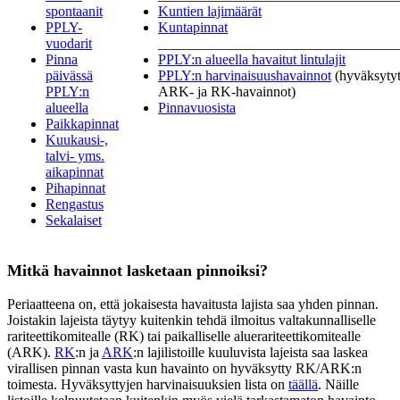
spontaanit
Kuntien lajimäärät
PPLY-
Kuntapinnat
vuodarit
_________________________________
Pinna
PPLY:n alueella havaitut lintulajit
päivässä
PPLY:n harvinaisuushavainnot
(hyväksyty
PPLY:n
ARK- ja RK-havainnot)
alueella
Pinnavuosista
Paikkapinnat
Kuukausi-,
talvi- yms.
aikapinnat
Pihapinnat
Rengastus
Sekalaiset
Mitkä havainnot lasketaan pinnoiksi?
Periaatteena on, että jokaisesta havaitusta lajista saa yhden pinnan.
Joistakin lajeista täytyy kuitenkin tehdä ilmoitus valtakunnalliselle
rariteettikomitealle (RK) tai paikalliselle aluerariteettikomitealle
(ARK).
RK
:n ja
ARK
:n lajilistoille kuuluvista lajeista saa laskea
virallisen pinnan vasta kun havainto on hyväksytty RK/ARK:n
toimesta. Hyväksyttyjen harvinaisuuksien lista on
täällä
. Näille