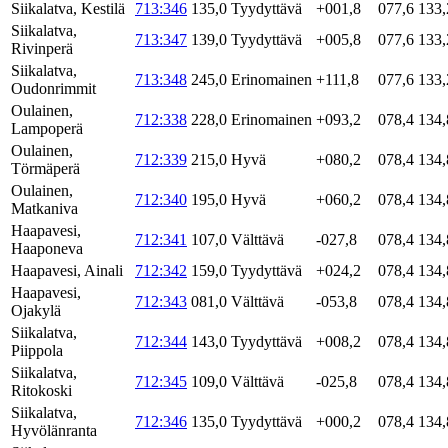
Siikalatva, Kestilä
713:346
135,0
Tyydyttävä
+001,8
077,6
133,
Siikalatva,
713:347
139,0
Tyydyttävä
+005,8
077,6
133,
Rivinperä
Siikalatva,
713:348
245,0
Erinomainen
+111,8
077,6
133,
Oudonrimmit
Oulainen,
712:338
228,0
Erinomainen
+093,2
078,4
134,
Lampoperä
Oulainen,
712:339
215,0
Hyvä
+080,2
078,4
134,
Törmäperä
Oulainen,
712:340
195,0
Hyvä
+060,2
078,4
134,
Matkaniva
Haapavesi,
712:341
107,0
Välttävä
-027,8
078,4
134,
Haaponeva
Haapavesi, Ainali
712:342
159,0
Tyydyttävä
+024,2
078,4
134,
Haapavesi,
712:343
081,0
Välttävä
-053,8
078,4
134,
Ojakylä
Siikalatva,
712:344
143,0
Tyydyttävä
+008,2
078,4
134,
Piippola
Siikalatva,
712:345
109,0
Välttävä
-025,8
078,4
134,
Ritokoski
Siikalatva,
712:346
135,0
Tyydyttävä
+000,2
078,4
134,
Hyvölänranta