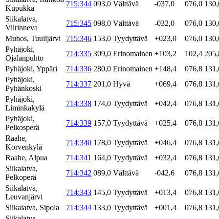
715:344
093,0
Välttävä
-037,0
076,0
130,
Kupukka
Siikalatva,
715:345
098,0
Välttävä
-032,0
076,0
130,
Viirinneva
Muhos, Tuulijärvi
715:346
153,0
Tyydyttävä
+023,0
076,0
130,
Pyhäjoki,
714:335
309,0
Erinomainen
+103,2
102,4
205,
Ojalanpuhto
Pyhäjoki, Yppäri
714:336
280,0
Erinomainen
+148,4
076,8
131,
Pyhäjoki,
714:337
201,0
Hyvä
+069,4
076,8
131,
Pyhänkoski
Pyhäjoki,
714:338
174,0
Tyydyttävä
+042,4
076,8
131,
Liminkakylä
Pyhäjoki,
714:339
157,0
Tyydyttävä
+025,4
076,8
131,
Pelkosperä
Raahe,
714:340
178,0
Tyydyttävä
+046,4
076,8
131,
Korvenkylä
Raahe, Alpua
714:341
164,0
Tyydyttävä
+032,4
076,8
131,
Siikalatva,
714:342
089,0
Välttävä
-042,6
076,8
131,
Pelkoperä
Siikalatva,
714:343
145,0
Tyydyttävä
+013,4
076,8
131,
Leuvanjärvi
Siikalatva, Sipola
714:344
133,0
Tyydyttävä
+001,4
076,8
131,
Siikalatva,