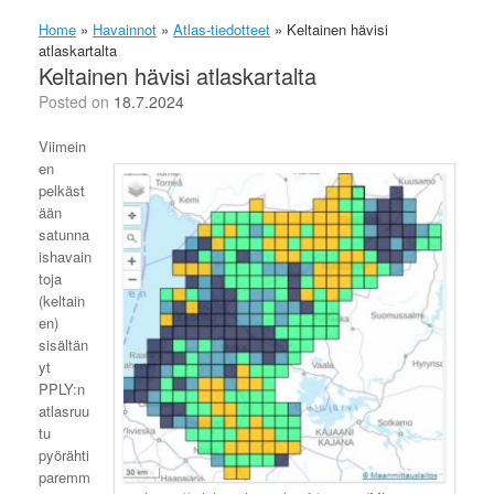
Home
»
Havainnot
»
Atlas-tiedotteet
»
Keltainen hävisi
atlaskartalta
Keltainen hävisi atlaskartalta
Posted on
18.7.2024
Viimein
en
pelkäst
ään
satunna
ishavain
toja
(keltain
en)
sisältän
yt
PPLY:n
atlasruu
tu
pyörähti
paremm