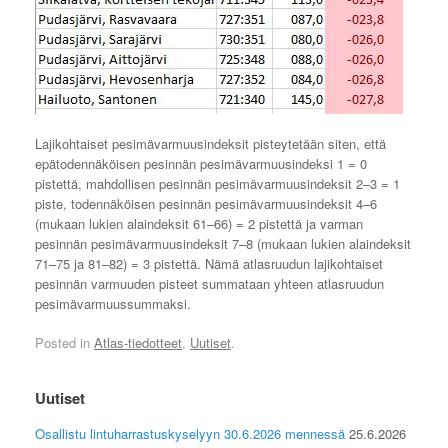
Lajikohtaiset pesimävarmuusindeksit pisteytetään siten, että
epätodennäköisen pesinnän pesimävarmuusindeksi 1 = 0
pistettä, mahdollisen pesinnän pesimävarmuusindeksit 2–3 = 1
piste, todennäköisen pesinnän pesimävarmuusindeksit 4–6
(mukaan lukien alaindeksit 61–66) = 2 pistettä ja varman
pesinnän pesimävarmuusindeksit 7–8 (mukaan lukien alaindeksit
71–75 ja 81–82) = 3 pistettä. Nämä atlasruudun lajikohtaiset
pesinnän varmuuden pisteet summataan yhteen atlasruudun
pesimävarmuussummaksi.
Posted in
Atlas-tiedotteet
,
Uutiset
.
Uutiset
Osallistu lintuharrastuskyselyyn 30.6.2026 mennessä
25.6.2026