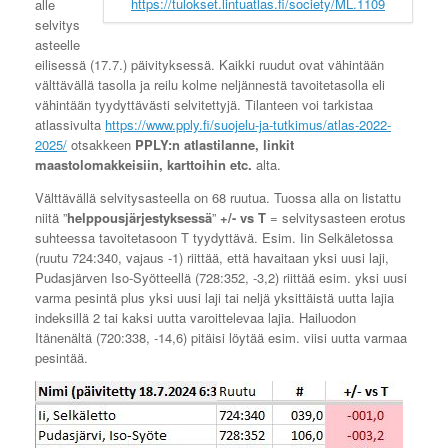
https://tulokset.lintuatlas.fi/society/ML.1109
alle
selvitys
asteelle
eilisessä (17.7.) päivityksessä. Kaikki ruudut ovat vähintään
välttävällä tasolla ja reilu kolme neljännestä tavoitetasolla eli
vähintään tyydyttävästi selvitettyjä. Tilanteen voi tarkistaa
atlassivulta
https://www.pply.fi/suojelu-ja-tutkimus/atlas-2022-
2025/
otsakkeen
PPLY:n atlastilanne, linkit
maastolomakkeisiin, karttoihin etc.
alta.
Välttävällä selvitysasteella on 68 ruutua. Tuossa alla on listattu
niitä ”
helppousjärjestyksessä
”
+/- vs T
= selvitysasteen erotus
suhteessa tavoitetasoon T tyydyttävä. Esim. Iin Selkäletossa
(ruutu 724:340, vajaus -1) riittää, että havaitaan yksi uusi laji,
Pudasjärven Iso-Syötteellä (728:352, -3,2) riittää esim. yksi uusi
varma pesintä plus yksi uusi laji tai neljä yksittäistä uutta lajia
indeksillä 2 tai kaksi uutta varoittelevaa lajia. Hailuodon
Itänenältä (720:338, -14,6) pitäisi löytää esim. viisi uutta varmaa
pesintää.