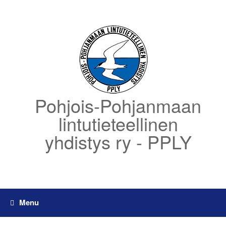
Skip
to
content
Pohjois-Pohjanmaan
lintutieteellinen
yhdistys ry - PPLY
Menu