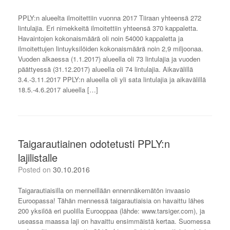
PPLY:n alueelta ilmoitettiin vuonna 2017 Tiiraan yhteensä 272
lintulajia. Eri nimekkeitä ilmoitettiin yhteensä 370 kappaletta.
Havaintojen kokonaismäärä oli noin 54000 kappaletta ja
ilmoitettujen lintuyksilöiden kokonaismäärä noin 2,9 miljoonaa.
Vuoden alkaessa (1.1.2017) alueella oli 73 lintulajia ja vuoden
päättyessä (31.12.2017) alueella oli 74 lintulajia. Aikavälillä
3.4.-3.11.2017 PPLY:n alueella oli yli sata lintulajia ja aikavälillä
18.5.-4.6.2017 alueella […]
Taigarautiainen odotetusti PPLY:n
lajilistalle
Posted on
30.10.2016
Taigarautiaisilla on menneillään ennennäkemätön invaasio
Euroopassa! Tähän mennessä taigarautiaisia on havaittu lähes
200 yksilöä eri puolilla Eurooppaa (lähde: www.tarsiger.com), ja
useassa maassa laji on havaittu ensimmäistä kertaa. Suomessa