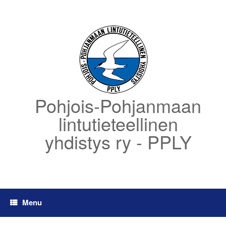
Skip
to
content
Pohjois-Pohjanmaan
lintutieteellinen
yhdistys ry - PPLY
Menu