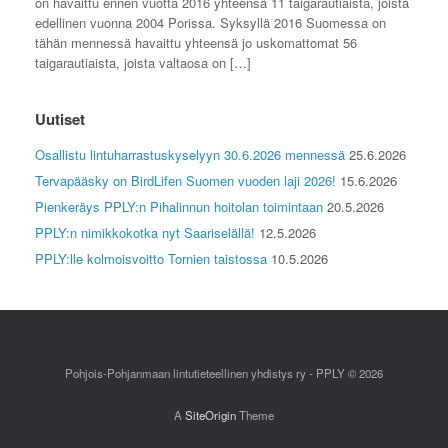
on havaittu ennen vuotta 2016 yhteensä 11 taigarautiaista, joista
edellinen vuonna 2004 Porissa. Syksyllä 2016 Suomessa on
tähän mennessä havaittu yhteensä jo uskomattomat 56
taigarautiaista, joista valtaosa on […]
Uutiset
Osallistu lintuharrastuskyselyyn 30.6.2026 mennessä
25.6.2026
Tervapääsky on BirdLifen Suomen vuoden laji 2026!
15.6.2026
Pienkeräys PPLY:n Pihalinnun hoitolan toimintaan
20.5.2026
PPLY:n nimikkokotka nyt Saariselällä!
12.5.2026
PPLY:lle kolmoisvoitto Tornien taistossa
10.5.2026
Pohjois-Pohjanmaan lintutieteellinen yhdistys ry - PPLY © 2026
A
SiteOrigin
Theme