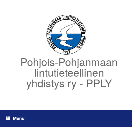
Skip
to
content
Pohjois-Pohjanmaan
lintutieteellinen
yhdistys ry - PPLY
Menu