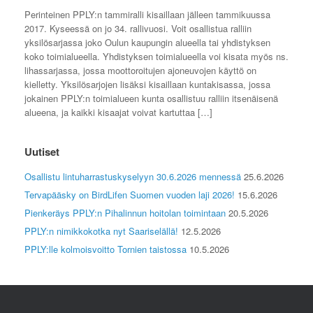
Perinteinen PPLY:n tammiralli kisaillaan jälleen tammikuussa
2017. Kyseessä on jo 34. rallivuosi. Voit osallistua ralliin
yksilösarjassa joko Oulun kaupungin alueella tai yhdistyksen
koko toimialueella. Yhdistyksen toimialueella voi kisata myös ns.
lihassarjassa, jossa moottoroitujen ajoneuvojen käyttö on
kielletty. Yksilösarjojen lisäksi kisaillaan kuntakisassa, jossa
jokainen PPLY:n toimialueen kunta osallistuu ralliin itsenäisenä
alueena, ja kaikki kisaajat voivat kartuttaa […]
Uutiset
Osallistu lintuharrastuskyselyyn 30.6.2026 mennessä
25.6.2026
Tervapääsky on BirdLifen Suomen vuoden laji 2026!
15.6.2026
Pienkeräys PPLY:n Pihalinnun hoitolan toimintaan
20.5.2026
PPLY:n nimikkokotka nyt Saariselällä!
12.5.2026
PPLY:lle kolmoisvoitto Tornien taistossa
10.5.2026