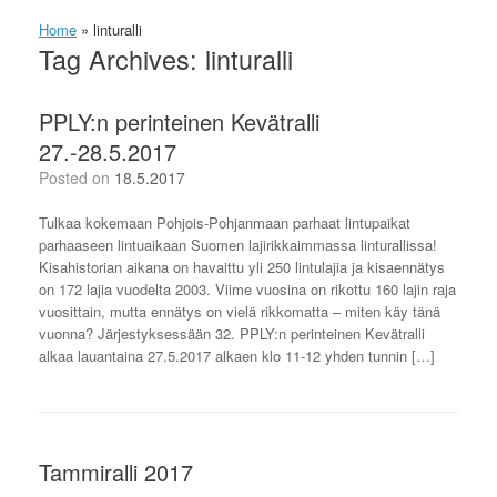
Home
»
linturalli
Tag Archives:
linturalli
PPLY:n perinteinen Kevätralli
27.-28.5.2017
Posted on
18.5.2017
Tulkaa kokemaan Pohjois-Pohjanmaan parhaat lintupaikat
parhaaseen lintuaikaan Suomen lajirikkaimmassa linturallissa!
Kisahistorian aikana on havaittu yli 250 lintulajia ja kisaennätys
on 172 lajia vuodelta 2003. Viime vuosina on rikottu 160 lajin raja
vuosittain, mutta ennätys on vielä rikkomatta – miten käy tänä
vuonna? Järjestyksessään 32. PPLY:n perinteinen Kevätralli
alkaa lauantaina 27.5.2017 alkaen klo 11-12 yhden tunnin […]
Tammiralli 2017