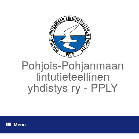
Skip
to
content
Pohjois-Pohjanmaan
lintutieteellinen
yhdistys ry - PPLY
Menu