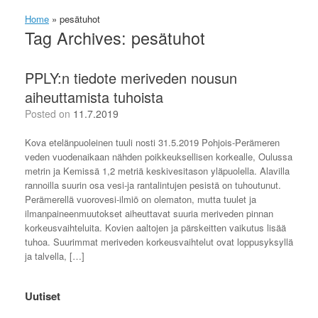
Home
»
pesätuhot
Tag Archives:
pesätuhot
PPLY:n tiedote meriveden nousun
aiheuttamista tuhoista
Posted on
11.7.2019
Kova etelänpuoleinen tuuli nosti 31.5.2019 Pohjois-Perämeren
veden vuodenaikaan nähden poikkeuksellisen korkealle, Oulussa
metrin ja Kemissä 1,2 metriä keskivesitason yläpuolella. Alavilla
rannoilla suurin osa vesi-ja rantalintujen pesistä on tuhoutunut.
Perämerellä vuorovesi-ilmiö on olematon, mutta tuulet ja
ilmanpaineenmuutokset aiheuttavat suuria meriveden pinnan
korkeusvaihteluita. Kovien aaltojen ja pärskeitten vaikutus lisää
tuhoa. Suurimmat meriveden korkeusvaihtelut ovat loppusyksyllä
ja talvella, […]
Uutiset