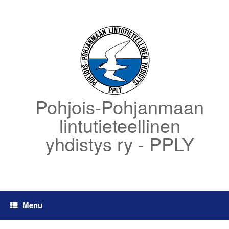
Skip
to
content
Pohjois-Pohjanmaan
lintutieteellinen
yhdistys ry - PPLY
Menu