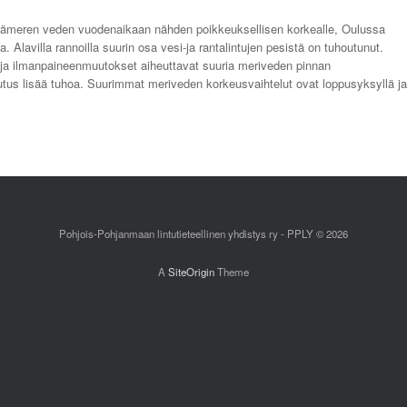
erämeren veden vuodenaikaan nähden poikkeuksellisen korkealle, Oulussa
 Alavilla rannoilla suurin osa vesi-ja rantalintujen pesistä on tuhoutunut.
t ja ilmanpaineenmuutokset aiheuttavat suuria meriveden pinnan
kutus lisää tuhoa. Suurimmat meriveden korkeusvaihtelut ovat loppusyksyllä ja
Pohjois-Pohjanmaan lintutieteellinen yhdistys ry - PPLY © 2026
A
SiteOrigin
Theme