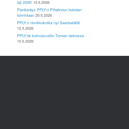
laji 2026!
15.6.2026
Pienkeräys PPLY:n Pihalinnun hoitolan
toimintaan
20.5.2026
PPLY:n nimikkokotka nyt Saariselällä!
12.5.2026
PPLY:lle kolmoisvoitto Tornien taistossa
10.5.2026