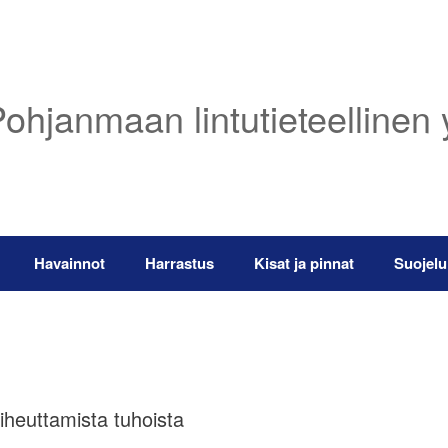
ohjanmaan lintutieteellinen 
Havainnot
Harrastus
Kisat ja pinnat
Suojelu
heuttamista tuhoista