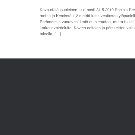
Kova etelänpuoleinen tuuli nosti 31.5.2019 Pohjois-P
metrin ja Kemissä 1,2 metriä keskivesitason yläpuolella.
Perämerellä vuorovesi-ilmiö on olematon, mutta tuule
korkeusvaihteluita. Kovien aaltojen ja pärskeitten vai
talvella, […]