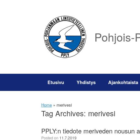
Skip
to
content
Pohjois-P
Etusivu
Yhdistys
Ajankohtaista
Home
»
merivesi
Tag Archives:
merivesi
PPLY:n tiedote meriveden nousun ai
Posted on
11.7.2019