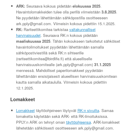
ARK:
Seuraava kokous pidetään
elokuussa 2025
.
Havaintolomakkeiden tulee olla perillä viimeistään
3.8.2025
.
Ne pyydetään lähettämään sähköpostilla osoitteeseen
ark.pply@gmail.com. Viimeisin kokous pidettiin 15.1.2025.
RK:
Rariteettikomitea tarkistaa
valtakunnalliset
harvinaisuudet
. Seuraava RK:n kokous pidetään
maaliskuussa 2025
. Tähän kokoukseen tarkoitetut sähköiset
havaintoilmoitukset pyydetään lähettämään samalla
sähköpostiviestillä sekä RK:n sihteerille
(rariteettikomitea@birdlife.fi) että alueelliselle
harvinaisuuskomitealle (ark.pply@gmail.com)
31.1.2025
mennessä. Mahdolliset paperilomakkeet pyydetään
lähettämään ensisijaisesti alueellisen harvinaisuuskomitean
kautta samalla aikataululla. Viimeisin kokous pidettiin
12.1.2025.
Lomakkeet
Lomakkeet
täyttöohjeineen löytyvät
RK:n sivuilta
. Samaa
lomaketta käytetään sekä ARK- että RK-ilmoituksissa.
PPLY:n ARK on tehnyt oman
täyttöohjeensa
. ARK-lomakkeet
lähetetään sähköisesti osoitteeseen ark.pply@gmail.com.