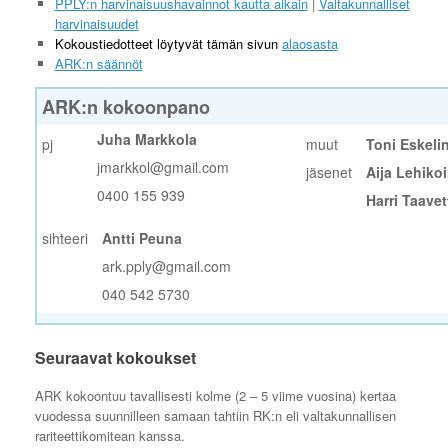
PPLY:n harvinaisuushavainnot kautta aikain
|
Valtakunnalliset
harvinaisuudet
Kokoustiedotteet löytyvät tämän sivun
alaosasta
ARK:n säännöt
ARK:n kokoonpano
Juha Markkola
pj
…
muut
Toni Eskeli
jmarkkol@gmail.com
jäsenet
Aija Lehiko
0400 155 939
Harri Taavet
sihteeri
Antti Peuna
…
ark.pply@gmail.com
040 542 5730
Seuraavat kokoukset
ARK kokoontuu tavallisesti kolme (2 – 5 viime vuosina) kertaa
vuodessa suunnilleen samaan tahtiin RK:n eli valtakunnallisen
rariteettikomitean kanssa.