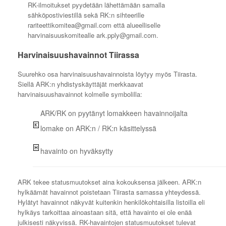
RK-ilmoitukset pyydetään lähettämään samalla
sähköpostiviestillä sekä RK:n sihteerille
rariteettikomitea@gmail.com että alueelliselle
harvinaisuuskomitealle ark.pply@gmail.com.
Harvinaisuushavainnot Tiirassa
Suurehko osa harvinaisuushavainnoista löytyy myös Tiirasta.
Siellä ARK:n yhdistyskäyttäjät merkkaavat
harvinaisuushavainnot kolmelle symbolilla:
ARK/RK on pyytänyt lomakkeen havainnoijalta
lomake on ARK:n / RK:n käsittelyssä
havainto on hyväksytty
ARK tekee statusmuutokset aina kokouksensa jälkeen. ARK:n
hylkäämät havainnot poistetaan Tiirasta samassa yhteydessä.
Hylätyt havainnot näkyvät kuitenkin henkilökohtaisilla listoilla eli
hylkäys tarkoittaa ainoastaan sitä, että havainto ei ole enää
julkisesti näkyvissä. RK-havaintojen statusmuutokset tulevat