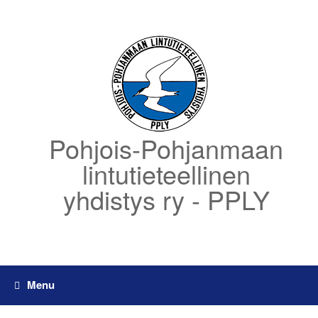
Skip
to
content
Pohjois-Pohjanmaan
lintutieteellinen
yhdistys ry - PPLY
Menu