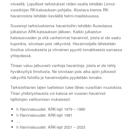
viiveellä. Lopulliset tarkistukset niiden osalta tehdään Linnut-
vuosikirjan RK-katsauksen pohjalta. Alustava kierros RK-
havainnoista tehdään keväällä helmi-maaliskuussa.
Suurempi tarkistuskierros havaintoihin tehdään Aureolassa
julkaistun ARK-katsauksen jälkeen. Kaikki julkaistun
katsausvuoden ja sitä vanhemmat havainnot, joista ei ole saatu
kuponkia, siivotaan pois näkyvistä. Havainnoijalle lähetetään
ilmoitus siivouksesta ja viimeinen pyyntö lomakkeesta samassa
yhteydessä.
Tiiraan valuu jatkuvasti vanhoja havaintoja, joista ei ole tehty
hyväksyttyä ilmoitusta. Ne siivotaan pois aika ajoin julkisesti
näkyviltä listoilta ja havainnoijalta pyydetään lomake.
Tarkistettavien lajien luetteloon tulee lähes vuosittain muutoksia.
Tiiran yhdistyshauista voi katsoa eri vuosien havainnot
lajilistojen vaihtumisen mukaisesti:
h Harvinaisuudet: ARK-lajit 1979 – 1980
h Harvinaisuudet: ARK-lajit 1981
…
h Harvinaisuudet: ARK-lajit 2021 – 2023