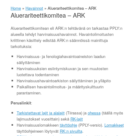
Home
»
Havainnot
»
Aluerariteettikomitea – ARK
Aluerariteettikomitea – ARK
Aluerariteettikomitean eli ARK:n tehtävänä on tarkastaa PPLY:n
alueella tehdyt harvinaisuushavainnot. Havaintoilmoitusten
kriittinen käsittely edistää ARK:n säännöissä mainittuja
tarkoituksia:
Harvinaisuus- ja fenologiahavaintoaineiston laadun
säilyttäminen
Harvinaisuuksien esiintymiskuvan ja sen muutosten
luotettava todentaminen
Harvinaisuushavaintoarkiston säilyttäminen ja ylläpito
Paikallisen havaintoilmoitus- ja määrityskulttuurin
parantaminen.
Peruslinkit
:
Tarkistettavat lajit ja alalajit
(Tiirassa) ja
ohessa
(täällä myös
lajimuutokset vuosittain) sekä
RK-lajit
Harvinaisuuslomakkeen
täyttöohje
(PPLY-versio).
Lomakkeet
täyttöohjeineen löytyvät
RK:n sivuilta
.