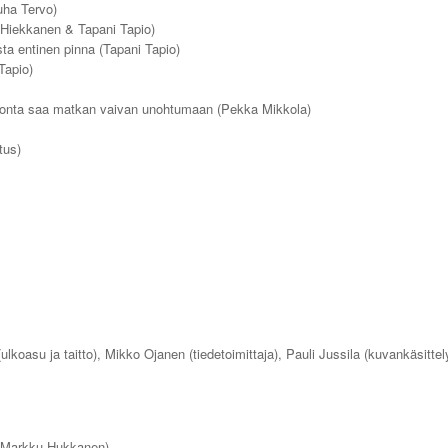
uha Tervo)
 Hiekkanen & Tapani Tapio)
ta entinen pinna (Tapani Tapio)
Tapio)
arjonta saa matkan vaivan unohtumaan (Pekka Mikkola)
tus)
(ulkoasu ja taitto), Mikko Ojanen (tiedetoimittaja), Pauli Jussila (kuvankäsittel
 Markku Hukkanen)