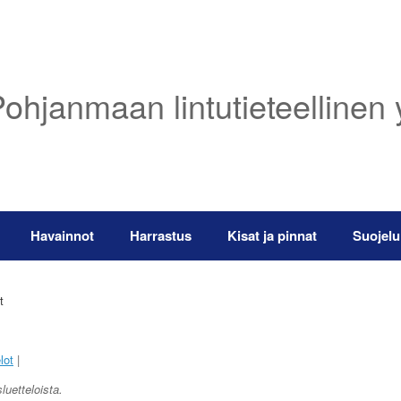
ohjanmaan lintutieteellinen 
Havainnot
Harrastus
Kisat ja pinnat
Suojelu
t
lot
|
luetteloista.