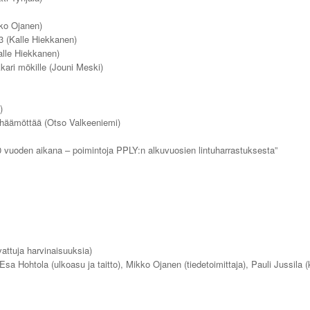
kko Ojanen)
 (Kalle Hiekkanen)
alle Hiekkanen)
kari mökille (Jouni Meski)
)
a häämöttää (Otso Valkeeniemi)
50 vuoden aikana – poimintoja PPLY:n alkuvuosien lintuharrastuksesta”
attuja harvinaisuuksia)
Esa Hohtola (ulkoasu ja taitto), Mikko Ojanen (tiedetoimittaja), Pauli Jussila 