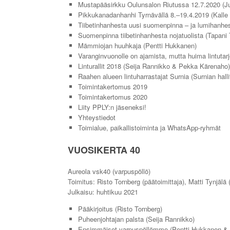
Mustapääsirkku Oulunsalon Riutussa 12.7.2020 (J
Pikkukanadanhanhi Tyrnävällä 8.–19.4.2019 (Kalle
Tiibetinhanhesta uusi suomenpinna – ja lumihanhes
Suomenpinna tiibetinhanhesta nojatuolista (Tapani 
Mämmiojan huuhkaja (Pentti Hukkanen)
Varanginvuonolle on ajamista, mutta huima lintut
Linturallit 2018 (Seija Rannikko & Pekka Kärenaho)
Raahen alueen lintuharrastajat Surnia (Surnian halli
Toimintakertomus 2019
Toimintakertomus 2020
Liity PPLY:n jäseneksi!
Yhteystiedot
Toimialue, paikallistoiminta ja WhatsApp-ryhmät
VUOSIKERTA 40
Aureola vsk40 (varpuspöllö)
Toimitus: Risto Tornberg (päätoimittaja), Matti Tynjälä 
Julkaisu: huhtikuu 2021
Pääkirjoitus (Risto Tornberg)
Puheenjohtajan palsta (Seija Rannikko)
Ensimmäiset varpuspöllömme (Pentti Hukkanen &