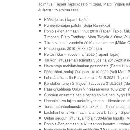
Toimitus: Tapani Tapio (päätoimittaja), Matti Tynjälä (u
Julkaisu: toukokuu 2022
Pääkirjoitus (Tapani Tapio)
Puheenjohtajan palsta (Seija Rannikko)
Pohjois-Pohjanmaan linnut 2019 (Tapani Tapio, Mi
Timonen, Risto Tornberg, Matti Tynjälä & Otso Val
Tiirahavainnot vuodelta 2019 alueelamme (Mikko O
Pihabongaus 2019 (Mikko Ojanen)
Peltosirkku – vuoden laji 2020 (Tapani Tapio)
Tauvon lintuaseman toiminta vuosina 2017–2019 (M
Havaintoja mehiläishaukan pesinnästä (Pentti Huk
Rääkkähaikaralaji Oulussa 10.10.2020 (Veli-Matti 
Lehmähaikara Iin Kuivaniemellä 31.5.2021 (Tapani 
Kenttäkerttunen Siikajoen Tauvossa 31.5.2021 (Mat
Pääskykahlaaja Oulun Vihreäsaaressa 16.6.2021 (V
Suomen ensimmäinen siperianlepinkäinen löytyi Ha
Uhanalaisten lajien metsästyskielto – ideasta edusk
Turvetuotantoalueesta kosteikoksi – linnuille uusia 
Lauluhanhen siivin maailmalla, osa I: Taimyr, Sipe
Oulun seudun lintuhavaintoja 1700-luvun lopulta (
Pohjois-Pohjanmaan ja Kuusamon kevätmuuttohava
Korjauksia ja lisäyksiä artikkeliin ’Muuttohavaint