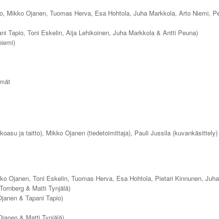
io, Mikko Ojanen, Tuomas Herva, Esa Hohtola, Juha Markkola, Arto Niemi, P
ni Tapio, Toni Eskelin, Aija Lehikoinen, Juha Markkola & Antti Peuna)
niemi)
hmät
lkoasu ja taitto), Mikko Ojanen (tiedetoimittaja), Pauli Jussila (kuvankäsittely)
kko Ojanen, Toni Eskelin, Tuomas Herva, Esa Hohtola, Pietari Kinnunen, Juh
ornberg & Matti Tynjälä)
Ojanen & Tapani Tapio)
janen & Matti Tynjälä)