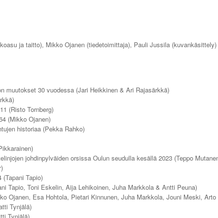
lkoasu ja taitto), Mikko Ojanen (tiedetoimittaja), Pauli Jussila (kuvankäsittely)
ton muutokset 30 vuodessa (Jari Heikkinen & Ari Rajasärkkä)
rkkä)
1 (Risto Tornberg)
964 (Mikko Ojanen)
ntujen historiaa (Pekka Rahko)
Pikkarainen)
elinjojen johdinpylväiden orsissa Oulun seudulla kesällä 2023 (Teppo Mutane
)
 (Tapani Tapio)
ni Tapio, Toni Eskelin, Aija Lehikoinen, Juha Markkola & Antti Peuna)
ko Ojanen, Esa Hohtola, Pietari Kinnunen, Juha Markkola, Jouni Meski, Arto
ti Tynjälä)
i Tynjälä)