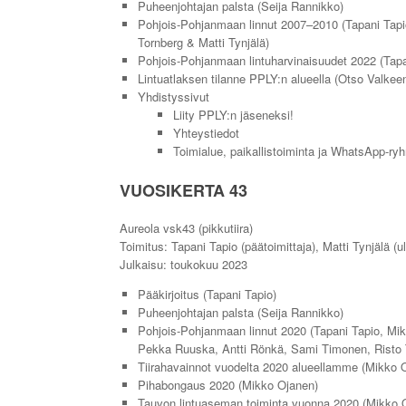
Puheenjohtajan palsta (Seija Rannikko)
Pohjois-Pohjanmaan linnut 2007–2010 (Tapani Tap
Tornberg & Matti Tynjälä)
Pohjois-Pohjanmaan lintuharvinaisuudet 2022 (Tapa
Lintuatlaksen tilanne PPLY:n alueella (Otso Valkee
Yhdistyssivut
Liity PPLY:n jäseneksi!
Yhteystiedot
Toimialue, paikallistoiminta ja WhatsApp-ry
VUOSIKERTA 43
Aureola vsk43 (pikkutiira)
Toimitus: Tapani Tapio (päätoimittaja), Matti Tynjälä (u
Julkaisu: toukokuu 2023
Pääkirjoitus (Tapani Tapio)
Puheenjohtajan palsta (Seija Rannikko)
Pohjois-Pohjanmaan linnut 2020 (Tapani Tapio, Mi
Pekka Ruuska, Antti Rönkä, Sami Timonen, Risto T
Tiirahavainnot vuodelta 2020 alueellamme (Mikko 
Pihabongaus 2020 (Mikko Ojanen)
Tauvon lintuaseman toiminta vuonna 2020 (Mikko O