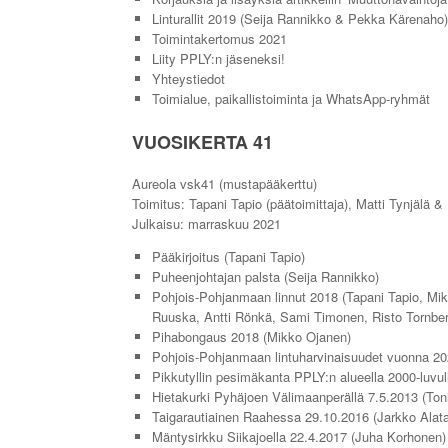
Linturallit 2019 (Seija Rannikko & Pekka Kärenaho)
Toimintakertomus 2021
Liity PPLY:n jäseneksi!
Yhteystiedot
Toimialue, paikallistoiminta ja WhatsApp-ryhmät
VUOSIKERTA 41
Aureola vsk41 (mustapääkerttu)
Toimitus: Tapani Tapio (päätoimittaja), Matti Tynjälä & 
Julkaisu: marraskuu 2021
Pääkirjoitus (Tapani Tapio)
Puheenjohtajan palsta (Seija Rannikko)
Pohjois-Pohjanmaan linnut 2018 (Tapani Tapio, M
Ruuska, Antti Rönkä, Sami Timonen, Risto Tornber
Pihabongaus 2018 (Mikko Ojanen)
Pohjois-Pohjanmaan lintuharvinaisuudet vuonna 202
Pikkutyllin pesimäkanta PPLY:n alueella 2000-luvull
Hietakurki Pyhäjoen Välimaanperällä 7.5.2013 (Toni
Taigarautiainen Raahessa 29.10.2016 (Jarkko Alata
Mäntysirkku Siikajoella 22.4.2017 (Juha Korhonen)