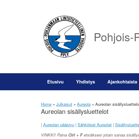
Skip
to
content
Pohjois-P
Etusivu
Yhdistys
Ajankohtaista
Home
»
Julkaisut
»
Aureola
»
Aureolan sisällysluettelo
Aureolan sisällysluettelot
|
Aureolan pääsivu
|
Sähköiset Aureolat
|
Sisällysluette
VINKKI! Paina
Ctrl + F
etsiäksesi jotain sanaa sisällys