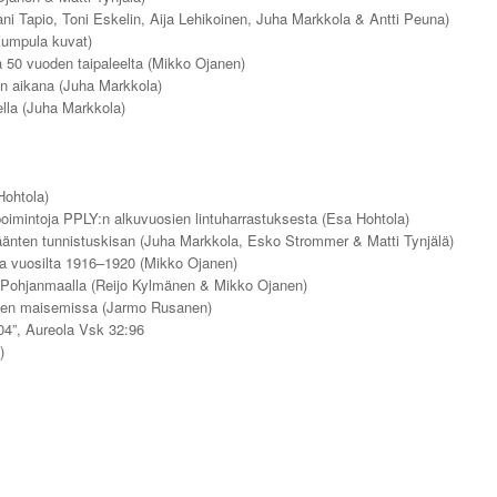
ni Tapio, Toni Eskelin, Aija Lehikoinen, Juha Markkola & Antti Peuna)
Kumpula kuvat)
 50 vuoden taipaleelta (Mikko Ojanen)
n aikana (Juha Markkola)
ella (Juha Markkola)
ohtola)
oimintoja PPLY:n alkuvuosien lintuharrastuksesta (Esa Hohtola)
 äänten tunnistuskisan (Juha Markkola, Esko Strommer & Matti Tynjälä)
 vuosilta 1916–1920 (Mikko Ojanen)
s-Pohjanmaalla (Reijo Kylmänen & Mikko Ojanen)
järven maisemissa (Jarmo Rusanen)
004”, Aureola Vsk 32:96
)