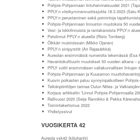
Pohjois-Pohjanmaan lintuharvinaisuudet 2021 (Tapa
PPLY:n viisikymmenvuotissjuhla 18.3.3023 (Satu 
PPLY:n perustaminen sekä poimintoja tapahtumista
Pohjois-Pohjanmaan linnuston muutoksia 50 vuode
Vesi- ja lokkilinnuista ja rantakanoista PPLY:n alue
Petolinnut PPLY:n alueella (Risto Tornberg)
Ölkkäri muistoissain (Mikko Ojanen)
PPLY:n sinipyrstöt (Ari Rajasärkkä)
Aureolan ensimmäisiä numeroita tekemässä (Esa H
Havaintokulttuurin muutokset 50 vuoden aikana – p
PPLY voitti ensimmäisen valtakunnallisen lintujen
Pohjois-Pohjanmaan ja Kuusamon muuttohavaintoja
Kuovin poikasten paluu synnyinpaikoilleen Pohjoi
Telkänpönttöjen tarinaa Oulun Niiles- ja Valkiais
Korjaus artikkeliin ”Linnut Pohjois-Pohjanmaalla 2
Rallivuosi 2020 (Seija Rannikko & Pekka Kärenaho
Toimintakertomus 2022
Yhdistyssivut
VUOSIKERTA 42
Aureola vsk42 (kiljuhanhi)