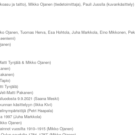
lkoasu ja taitto), Mikko Ojanen (tiedetoimittaja), Pauli Jussila (kuvankäsittely)
kko Ojanen, Tuomas Herva, Esa Hohtola, Juha Markkola, Eino Mikkonen, Pek
keeniemi)
janen)
atti Tynjälä & Mikko Ojanen)
kanen)
Pakanen)
Tapio)
ti Tynjälä)
eli-Matti Pakanen)
iluodosta 9.9.2021 (Saana Meski)
unnan käsittelyyn (Iikka Kivi)
elinympäristöjä (Petri Haapala)
ria 1997 (Juha Markkola)
Mikko Ojanen)
innot vuosilta 1910–1915 (Mikko Ojanen)
oja Oulun seudulta 1784–1787’ (Mikko Ojanen)