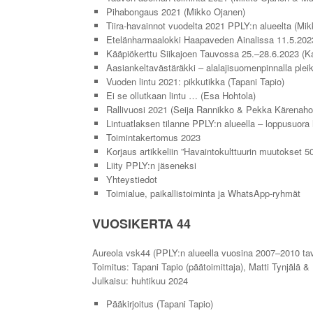
Pihabongaus 2021 (Mikko Ojanen)
Tiira-havainnot vuodelta 2021 PPLY:n alueelta (Mi
Etelänharmaalokki Haapaveden Ainalissa 11.5.2023
Kääpiökerttu Siikajoen Tauvossa 25.–28.6.2023 (K
Aasiankeltavästäräkki – alalajisuomenpinnalla pleik
Vuoden lintu 2021: pikkutikka (Tapani Tapio)
Ei se ollutkaan lintu … (Esa Hohtola)
Rallivuosi 2021 (Seija Rannikko & Pekka Kärenaho
Lintuatlaksen tilanne PPLY:n alueella – loppusuor
Toimintakertomus 2023
Korjaus artikkeliin ”Havaintokulttuurin muutokset 
Liity PPLY:n jäseneksi
Yhteystiedot
Toimialue, paikallistoiminta ja WhatsApp-ryhmät
VUOSIKERTA 44
Aureola vsk44 (PPLY:n alueella vuosina 2007–2010 tav
Toimitus: Tapani Tapio (päätoimittaja), Matti Tynjälä & 
Julkaisu: huhtikuu 2024
Pääkirjoitus (Tapani Tapio)