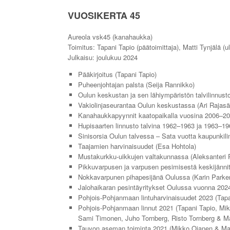
VUOSIKERTA 45
Aureola vsk45 (kanahaukka)
Toimitus: Tapani Tapio (päätoimittaja), Matti Tynjälä (u
Julkaisu: joulukuu 2024
Pääkirjoitus (Tapani Tapio)
Puheenjohtajan palsta (Seija Rannikko)
Oulun keskustan ja sen lähiympäristön talvilinnus
Vakiolinjaseurantaa Oulun keskustassa (Ari Rajasä
Kanahaukkapyynnit kaatopaikalla vuosina 2006–201
Hupisaarten linnusto talvina 1962–1963 ja 1963–1
Sinisorsia Oulun talvessa – Sata vuotta kaupunkili
Taajamien harvinaisuudet (Esa Hohtola)
Mustakurkku-uikkujen valtakunnassa (Aleksanteri 
Pikkuvarpusen ja varpusen pesimisestä keskijännit
Nokkavarpunen pihapesijänä Oulussa (Karin Parker
Jalohaikaran pesintäyritykset Oulussa vuonna 2024
Pohjois-Pohjanmaan lintuharvinaisuudet 2023 (Tapa
Pohjois-Pohjanmaan linnut 2021 (Tapani Tapio, Mik
Sami Timonen, Juho Tornberg, Risto Tornberg & Mat
Tauvon aseman toiminta 2021 (Mikko Ojanen & Matt