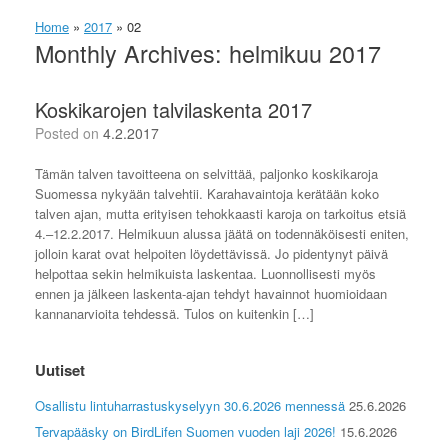
Home
»
2017
»
02
Monthly Archives:
helmikuu 2017
Koskikarojen talvilaskenta 2017
Posted on
4.2.2017
Tämän talven tavoitteena on selvittää, paljonko koskikaroja
Suomessa nykyään talvehtii. Karahavaintoja kerätään koko
talven ajan, mutta erityisen tehokkaasti karoja on tarkoitus etsiä
4.–12.2.2017. Helmikuun alussa jäätä on todennäköisesti eniten,
jolloin karat ovat helpoiten löydettävissä. Jo pidentynyt päivä
helpottaa sekin helmikuista laskentaa. Luonnollisesti myös
ennen ja jälkeen laskenta-ajan tehdyt havainnot huomioidaan
kannanarvioita tehdessä. Tulos on kuitenkin […]
Uutiset
Osallistu lintuharrastuskyselyyn 30.6.2026 mennessä
25.6.2026
Tervapääsky on BirdLifen Suomen vuoden laji 2026!
15.6.2026