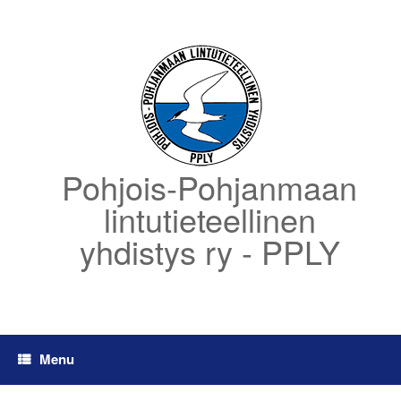
Skip
to
content
Pohjois-Pohjanmaan
lintutieteellinen
yhdistys ry - PPLY
Menu