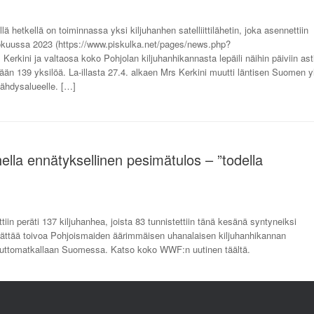
lä hetkellä on toiminnassa yksi kiljuhanhen satelliittilähetin, joka asennettiin
kokuussa 2023 (https://www.piskulka.net/pages/news.php?
ni ja valtaosa koko Pohjolan kiljuhanhikannasta lepäili näihin päiviin ast
lään 139 yksilöä. La-illasta 27.4. alkaen Mrs Kerkini muutti läntisen Suomen yl
vähdysalueelle. […]
ella ennätyksellinen pesimätulos – ”todella
iin peräti 137 kiljuhanhea, joista 83 tunnistettiin tänä kesänä syntyneiksi
erättää toivoa Pohjoismaiden äärimmäisen uhanalaisen kiljuhanhikannan
muuttomatkallaan Suomessa. Katso koko WWF:n uutinen täältä.