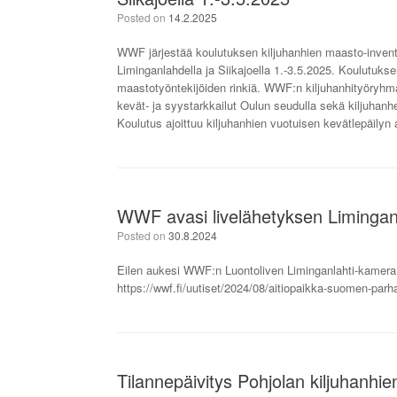
Posted on
14.2.2025
WWF järjestää koulutuksen kiljuhanhien maasto-inventointi
Liminganlahdella ja Siikajoella 1.-3.5.2025. Koulutuk
maastotyöntekijöiden rinkiä. WWF:n kiljuhanhityöryhmä
kevät- ja syystarkkailut Oulun seudulla sekä kiljuhanh
Koulutus ajoittuu kiljuhanhien vuotuisen kevätlepäil
WWF avasi livelähetyksen Limingan
Posted on
30.8.2024
Eilen aukesi WWF:n Luontoliven Liminganlahti-kamera: h
https://wwf.fi/uutiset/2024/08/aitiopaikka-suomen-parh
Tilannepäivitys Pohjolan kiljuhanhi