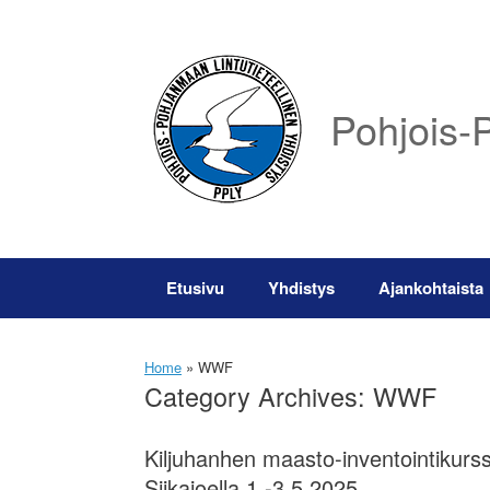
Skip
to
content
Pohjois-P
Etusivu
Yhdistys
Ajankohtaista
Home
»
WWF
Category Archives:
WWF
Kiljuhanhen maasto-inventointikurssi 
Siikajoella 1.-3.5.2025