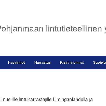
ohjanmaan lintutieteellinen 
Havainnot
Harrastus
Kisat ja pinnat
Suojelu
nuorille lintuharrastajille Liminganlahdella ja