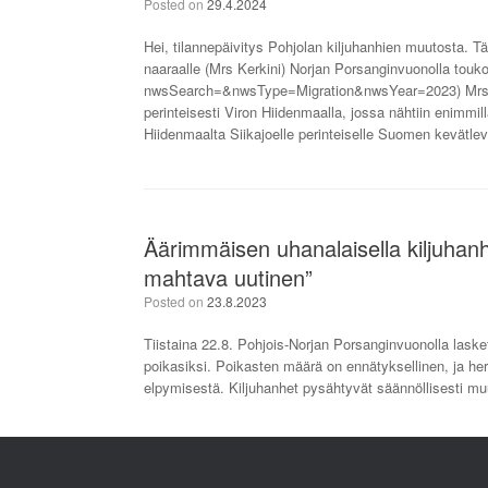
Posted on
29.4.2024
Hei, tilannepäivitys Pohjolan kiljuhanhien muutosta. Täl
naaraalle (Mrs Kerkini) Norjan Porsanginvuonolla tou
nwsSearch=&nwsType=Migration&nwsYear=2023) Mrs Kerki
perinteisesti Viron Hiidenmaalla, jossa nähtiin enimmil
Hiidenmaalta Siikajoelle perinteiselle Suomen kevätle
Äärimmäisen uhanalaisella kiljuhanh
mahtava uutinen”
Posted on
23.8.2023
Tiistaina 22.8. Pohjois-Norjan Porsanginvuonolla laskett
poikasiksi. Poikasten määrä on ennätyksellinen, ja h
elpymisestä. Kiljuhanhet pysähtyvät säännöllisesti 