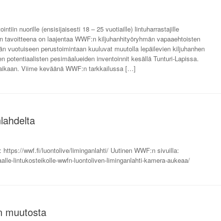
in nuorille (ensisijaisesti 18 – 25 vuotiaille) lintuharrastajille
sen tavoitteena on laajentaa WWF:n kiljuhanhityöryhmän vapaaehtoisten
n vuotuiseen perustoimintaan kuuluvat muutolla lepäilevien kiljuhanhen
en potentiaalisten pesimäalueiden inventoinnit kesällä Tunturi-Lapissa.
yn aikaan. Viime keväänä WWF:n tarkkailussa […]
lahdelta
ttps://wwf.fi/luontolive/liminganlahti/ Uutinen WWF:n sivuilla:
aalle-lintukosteikolle-wwfn-luontoliven-liminganlahti-kamera-aukeaa/
en muutosta