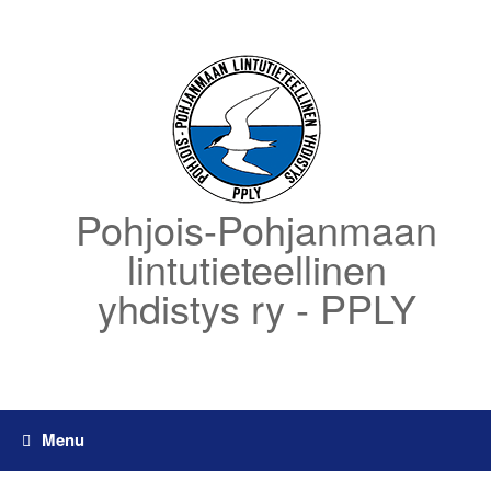
Skip
to
content
Pohjois-Pohjanmaan
lintutieteellinen
yhdistys ry - PPLY
Menu