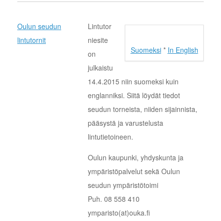
Oulun seudun
Lintutor
lintutornit
niesite
Suomeksi
*
In English
on
julkaistu
14.4.2015 niin suomeksi kuin
englanniksi. Siitä löydät tiedot
seudun torneista, niiden sijainnista,
pääsystä ja varustelusta
lintutietoineen.
Oulun kaupunki, yhdyskunta ja
ympäristöpalvelut sekä Oulun
seudun ympäristötoimi
Puh. 08 558 410
ymparisto(at)ouka.fi