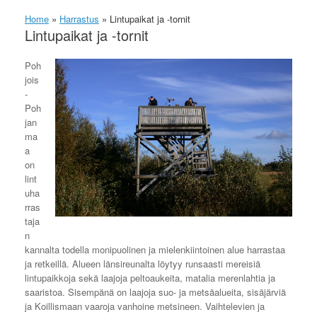
Home
»
Harrastus
»
Lintupaikat ja -tornit
Lintupaikat ja -tornit
Poh
jois
-
Poh
jan
ma
a
on
lint
uha
rras
taja
n
kannalta todella monipuolinen ja mielenkiintoinen alue harrastaa
ja retkeillä. Alueen länsireunalta löytyy runsaasti mereisiä
lintupaikkoja sekä laajoja peltoaukeita, matalia merenlahtia ja
saaristoa. Sisempänä on laajoja suo- ja metsäalueita, sisäjärviä
ja Koillismaan vaaroja vanhoine metsineen. Vaihtelevien ja