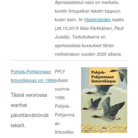
Ajantasaistetut osiot on merkattu
kunkin lintupaikan tekstin loppuun
kuten esim. Iin
Hiastinlahden
osalta
(
26.10.2019 Ilkka Kärkkäinen, Pauli
Jussila
). Tarkoituksena on
ajantasaistaa kuvaukset tähän
nettiversioon vuoden 2020 aikana.
Pohjois-Pohjanmaan
PPLY
linturetkiopas vm 1996
julkaisi
vuonna
Tässä versiossa
1996
wanhat
Pohjois-
päivittämättömät
Pohjanma
an
tekstit.
linturetkio