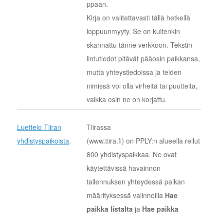
ppaan.
Kirja on valitettavasti tällä hetkellä
loppuunmyyty. Se on kuitenkin
skannattu tänne verkkoon. Tekstin
lintutiedot pitävät pääosin paikkansa,
mutta yhteystiedoissa ja teiden
nimissä voi olla virheitä tai puutteita,
vaikka osin ne on korjattu.
Luettelo Tiiran
Tiirassa
yhdistyspaikoista
.
(www.tiira.fi) on PPLY:n alueella reilut
800 yhdistyspaikkaa. Ne ovat
käytettävissä havainnon
tallennuksen yhteydessä paikan
määrityksessä valinnoilla
Hae
paikka listalta
ja
Hae paikka