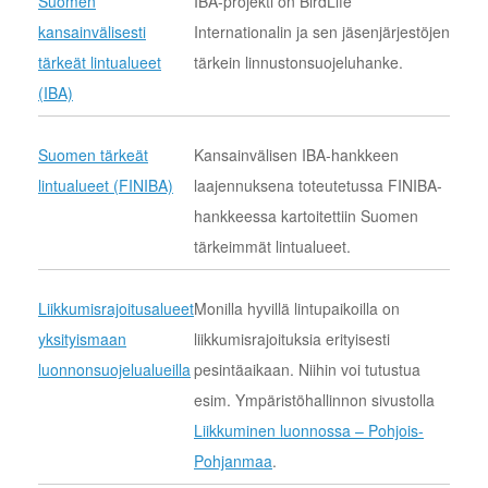
Suomen
IBA-projekti on BirdLife
kansainvälisesti
Internationalin ja sen jäsenjärjestöjen
tärkeät lintualueet
tärkein linnustonsuojeluhanke.
(IBA)
Suomen tärkeät
Kansainvälisen IBA-hankkeen
lintualueet (FINIBA)
laajennuksena toteutetussa FINIBA-
hankkeessa kartoitettiin Suomen
tärkeimmät lintualueet.
Liikkumisrajoitusalueet
Monilla hyvillä lintupaikoilla on
yksityismaan
liikkumisrajoituksia erityisesti
luonnonsuojelualueilla
pesintäaikaan. Niihin voi tutustua
esim. Ympäristöhallinnon sivustolla
Liikkuminen luonnossa – Pohjois-
Pohjanmaa
.