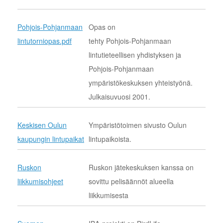
Pohjois-Pohjanmaan
Opas on
lintutorniopas.pdf
tehty Pohjois-Pohjanmaan
lintutieteellisen yhdistyksen ja
Pohjois-Pohjanmaan
ympäristökeskuksen yhteistyönä.
Julkaisuvuosi 2001.
Keskisen Oulun
Ympäristötoimen sivusto Oulun
kaupungin lintupaikat
lintupaikoista.
Ruskon
Ruskon jätekeskuksen kanssa on
liikkumisohjeet
sovittu pelisäännöt alueella
liikkumisesta