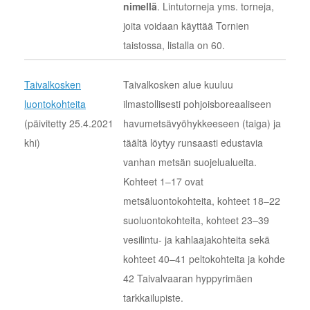
nimellä
. Lintutorneja yms. torneja,
joita voidaan käyttää Tornien
taistossa, listalla on 60.
Taivalkosken
Taivalkosken alue kuuluu
luontokohteita
ilmastollisesti pohjoisboreaaliseen
(päivitetty 25.4.2021
havumetsävyöhykkeeseen (taiga) ja
khi)
täältä löytyy runsaasti edustavia
vanhan metsän suojelualueita.
Kohteet 1‒17 ovat
metsäluontokohteita, kohteet 18‒22
suoluontokohteita, kohteet 23‒39
vesilintu- ja kahlaajakohteita sekä
kohteet 40‒41 peltokohteita ja kohde
42 Taivalvaaran hyppyrimäen
tarkkailupiste.