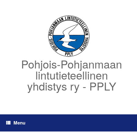
Skip
to
content
Pohjois-Pohjanmaan
lintutieteellinen
yhdistys ry - PPLY
Menu