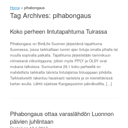
Home
»
pihabongaus
Tag Archives:
pihabongaus
Koko perheen lintutapahtuma Tuirassa
Pihabongaus on BirdLife Suomen järjestämä tapahtuma
Suomessa, jossa tarkkaillaan tunnin ajan lintuja omalla pihalla tai
muulla sopivalla paikalla. Tapahtuma järjestetään tammikuun
viimeisenä viikonloppuna, jolloin myös PPLY ja OLSY ovat
mukana talkoissa. Sunnuntaina 29.1 koko perheellä on
mahdollista tarkkailla talvista lintulajistoa lintuoppaan johdolla.
Tarkkailureitti rakentuu hauskasti rasteista ja on kierrettävissä
kartan avulla. Lähtö sijaitsee Kangaspuiston päiväkodilla, […]
Pihabongaus ottaa varaslähdön Luonnon
päivien juhlintaan