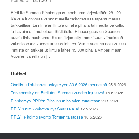
Posted on
12.1.2017
BirdLife Suomen Pihabongaus-tapahtuma järjestetään 28.–29.1.
Kaikille luonnosta kiinnostuneille tarkoitetussa tapahtumassa
tarkkaillaan tunnin ajan lintuja omalla pihalla tai muulla paikalla,
ja havainnot ilmoitetaan BirdLifelle. Pihabongaus on Suomen
suurin lintutapahtuma. Se on järjestetty tammikuun viimeisenä
viikonloppuna vuodesta 2006 lähtien. Viime vuosina noin 20 000
ihmistä on tarkkaillut lintuja lähes 15 000 pihalla ympäri maan.
Vuosien varrella on […]
Uutiset
Osallistu lintuharrastuskyselyyn 30.6.2026 mennessä
25.6.2026
Tervapääsky on BirdLifen Suomen vuoden laji 2026!
15.6.2026
Pienkeräys PPLY:n Pihalinnun hoitolan toimintaan
20.5.2026
PPLY:n nimikkokotka nyt Saariselällä!
12.5.2026
PPLY:lle kolmoisvoitto Tornien taistossa
10.5.2026