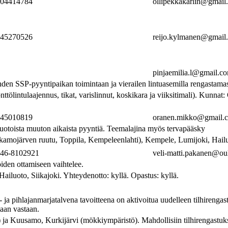
04414784
ollipekkakarlin@gmail
45270526
reijo.kylmanen@gmail
pinjaemilia.l@gmail.c
n SSP-pyyntipaikan toimintaan ja vierailen lintuasemilla rengastamassa
önttölintulaajennus, tikat, varislinnut, koskikara ja viiksitimali). Kunn
45010819
oranen.mikko@gmail.
imuotoista muuton aikaista pyyntiä. Teemalajina myös tervapääsky
kamojärven ruutu, Toppila, Kempeleenlahti), Kempele, Lumijoki, Hailuo
46-8102921
veli-matti.pakanen@oul
joiden ottamiseen vaihtelee.
Hailuoto, Siikajoki. Yhteydenotto: kyllä. Opastus: kyllä.
ja pihlajanmarjatalvena tavoitteena on aktivoitua uudelleen tilhirengasta
maan vastaan.
i) ja Kuusamo, Kurkijärvi (mökkiympäristö). Mahdollisiin tilhirengastuk