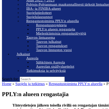
Atlas 2022 – 2025
Pohjois-Pohjanmaan maakunnallisesti tärkeät lintualue
IBA- ja FINIBA-alueet
Suojelutiedotteet
Suojelulausunnot
Rengastustoiminta PPLY:n alueella
Rengastusprojekteja
PPLY:n alueen rengastajia
Mielenkiintoisia rengastuslöytöjä
Tauvon lintuasema
Tauvon julkaisut
Tauvon rengastukset
Tauvon linnuston vuosi
Julkaisut
Aureola
Sähköinen Aureola
Aureolan sisällysluettelot
Tutkimuksia ja selvityksiä
Search for:
Home
»
Suojelu ja tutkimus
»
Rengastustoiminta PPLY:n alueella
»
PP
PPLY:n alueen rengastajia
Yhteystietojen jälkeen toisella rivillä on rengastajan tämä