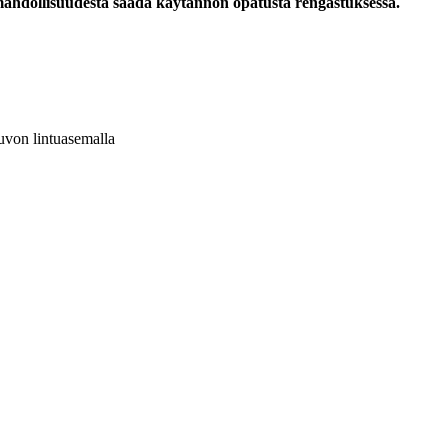
n mahdollisuudesta saada käytännön opatusta rengastuksessa.
auvon lintuasemalla