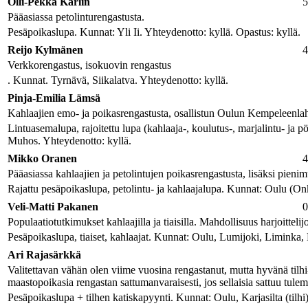
Olli-Pekka Karlin
5
Pääasiassa petolinturengastusta.
Pesäpoikaslupa. Kunnat: Yli Ii. Yhteydenotto: kyllä. Opastus: kyllä.
Reijo Kylmänen
4
Verkkorengastus, isokuovin rengastus
. Kunnat. Tyrnävä, Siikalatva. Yhteydenotto: kyllä.
Pinja-Emilia Lämsä
Kahlaajien emo- ja poikasrengastusta, osallistun Oulun Kempeleenlahde
Lintuasemalupa, rajoitettu lupa (kahlaaja-, koulutus-, marjalintu- ja p
Muhos. Yhteydenotto: kyllä.
Mikko Oranen
4
Pääasiassa kahlaajien ja petolintujen poikasrengastusta, lisäksi pien
Rajattu pesäpoikaslupa, petolintu- ja kahlaajalupa. Kunnat: Oulu (On
Veli-Matti Pakanen
0
Populaatiotutkimukset kahlaajilla ja tiaisilla. Mahdollisuus harjoitteli
Pesäpoikaslupa, tiaiset, kahlaajat. Kunnat: Oulu, Lumijoki, Liminka, 
Ari Rajasärkkä
Valitettavan vähän olen viime vuosina rengastanut, mutta hyvänä tilhi- 
maastopoikasia rengastan sattumanvaraisesti, jos sellaisia sattuu tule
Pesäpoikaslupa + tilhen katiskapyynti. Kunnat: Oulu, Karjasilta (tilh