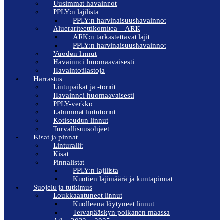
Uusimmat havainnot
PPLY:n lajilista
PPLY:n harvinaisuushavainnot
Aluerariteettikomitea – ARK
ARK:n tarkastettavat lajit
PPLY:n harvinaisuushavainnot
Vuoden linnut
Havainnoi huomaavaisesti
Havaintotilastoja
Harrastus
Lintupaikat ja -tornit
Havainnoi huomaavaisesti
PPLY-verkko
Lähimmät lintutornit
Kotiseudun linnut
Turvallisuusohjeet
Kisat ja pinnat
Linturallit
Kisat
Pinnalistat
PPLY:n lajilista
Kuntien lajimäärä ja kuntapinnat
Suojelu ja tutkimus
Loukkaantuneet linnut
Kuolleena löytyneet linnut
Tervapääskyn poikanen maassa