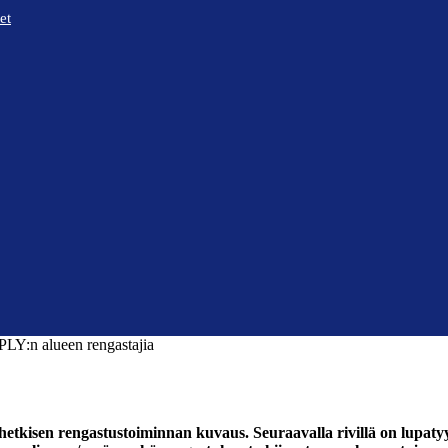
et
LY:n alueen rengastajia
nhetkisen rengastustoiminnan kuvaus. Seuraavalla rivillä on lupaty