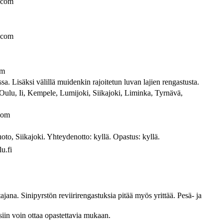
.com
.com
om
. Lisäksi välillä muidenkin rajoitetun luvan lajien rengastusta.
at: Oulu, Ii, Kempele, Lumijoki, Siikajoki, Liminka, Tyrnävä,
com
to, Siikajoki. Yhteydenotto: kyllä. Opastus: kyllä.
u.fi
jana. Sinipyrstön reviirirengastuksia pitää myös yrittää. Pesä- ja
siin voin ottaa opastettavia mukaan.