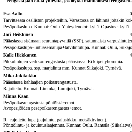
rengastajaan ottaa yhteyttä, jos löytää mahdollisesti rengast
Esa Aalto
0
Tarvittaessa osallistun projekteihin. Varastossa on lähinnä joitakin kok
Pesäpoikaslupa. Kunnat: Oulu. Yhteydenotot: kyllä. Opastus : kyllä.
Jari Heikkinen
4
Pääasiassa sisämaan seurantapyyntiä (SSP), satunnaista varpuslintujen
Pesäpoikaslupa+lintuasemalupa+talvilintulupa. Kunnat: Oulu, Siikajok
Kalle Hiekkanen
4
Pikkulintujen verkkonrengastusta pääasiassa. Ei kiipeilyhommia.
Pesäpoikaslupa. ssp. marjalintu mm. Kunnat:Siikajoki, Tyrnävä.
Mika Jokikokko
Pääasiassa kahlaajien poikasrengastusta.
Rajoitettu. Kunnat: Liminka, Lumijoki, Tyrnävä.
Minna Kaan
Pesäpoikasrengastusta pöntöistä+emot.
Avopesijöiden pesäpoikasrengastus+emot.
R= rajoitettu lupa (pajulintu, pajusirkku, metsäkirvinen).
Pönttölintu- ja koulutuslaajennus. Kunnat: Oulu, Rantsila (Siikalatva)