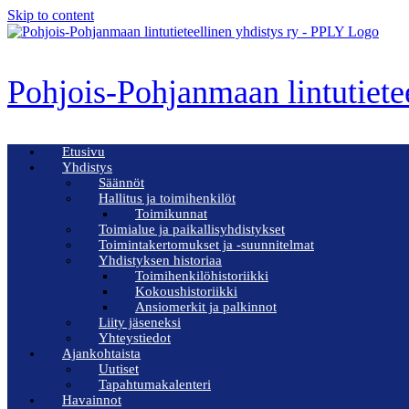
Skip to content
Pohjois-Pohjanmaan lintutiete
Etusivu
Yhdistys
Säännöt
Hallitus ja toimihenkilöt
Toimikunnat
Toimialue ja paikallisyhdistykset
Toimintakertomukset ja -suunnitelmat
Yhdistyksen historiaa
Toimihenkilöhistoriikki
Kokoushistoriikki
Ansiomerkit ja palkinnot
Liity jäseneksi
Yhteystiedot
Ajankohtaista
Uutiset
Tapahtumakalenteri
Havainnot