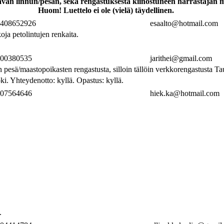
ettavan linnun/pesän, sekä rengastuksesta kiinostuneen harrastaja
Huom! Luettelo ei ole (vielä) täydellinen.
408652926
esaalto@hotmail.com
oja petolintujen renkaita.
00380535
jarithei@gmail.com
 pesä/maastopoikasten rengastusta, silloin tällöin verkkorengastusta T
i. Yhteydenotto: kyllä. Opastus: kyllä.
07564646
hiek.ka@hotmail.com
.