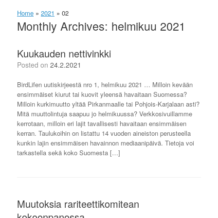
Home
»
2021
»
02
Monthly Archives:
helmikuu 2021
Kuukauden nettivinkki
Posted on
24.2.2021
BirdLifen uutiskirjeestä nro 1, helmikuu 2021 … Milloin kevään
ensimmäiset kiurut tai kuovit yleensä havaitaan Suomessa?
Milloin kurkimuutto yltää Pirkanmaalle tai Pohjois-Karjalaan asti?
Mitä muuttolintuja saapuu jo helmikuussa? Verkkosivuillamme
kerrotaan, milloin eri lajit tavallisesti havaitaan ensimmäisen
kerran. Taulukoihin on listattu 14 vuoden aineiston perusteella
kunkin lajin ensimmäisen havainnon mediaanipäivä. Tietoja voi
tarkastella sekä koko Suomesta […]
Muutoksia rariteettikomitean
kokoonpanossa