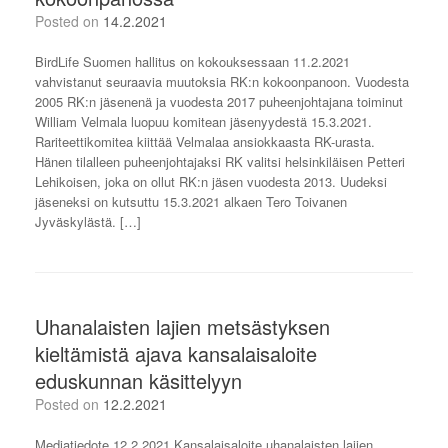
Posted on
14.2.2021
BirdLife Suomen hallitus on kokouksessaan 11.2.2021
vahvistanut seuraavia muutoksia RK:n kokoonpanoon. Vuodesta
2005 RK:n jäsenenä ja vuodesta 2017 puheenjohtajana toiminut
William Velmala luopuu komitean jäsenyydestä 15.3.2021.
Rariteettikomitea kiittää Velmalaa ansiokkaasta RK-urasta.
Hänen tilalleen puheenjohtajaksi RK valitsi helsinkiläisen Petteri
Lehikoisen, joka on ollut RK:n jäsen vuodesta 2013. Uudeksi
jäseneksi on kutsuttu 15.3.2021 alkaen Tero Toivanen
Jyväskylästä. […]
Uhanalaisten lajien metsästyksen
kieltämistä ajava kansalaisaloite
eduskunnan käsittelyyn
Posted on
12.2.2021
Mediatiedote 12.2.2021 Kansalaisaloite uhanalaisten lajien