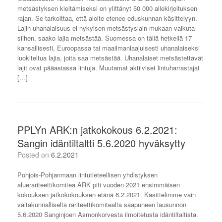
metsästyksen kieltämiseksi on ylittänyt 50 000 allekirjoituksen
rajan. Se tarkoittaa, että aloite etenee eduskunnan käsittelyyn.
Lajin uhanalaisuus ei nykyisen metsästyslain mukaan vaikuta
siihen, saako lajia metsästää. Suomessa on tällä hetkellä 17
kansallisesti, Euroopassa tai maailmanlaajuisesti uhanalaiseksi
luokiteltua lajia, joita saa metsästää. Uhanalaiset metsästettävät
lajit ovat pääasiassa lintuja. Muutamat aktiiviset lintuharrastajat
[…]
PPLYn ARK:n jatkokokous 6.2.2021:
Sangin idäntiltaltti 5.6.2020 hyväksytty
Posted on
6.2.2021
Pohjois-Pohjanmaan lintutieteellisen yhdistyksen
aluerariteettikomitea ARK piti vuoden 2021 ensimmäisen
kokouksen jatkokokouksen etänä 6.2.2021. Käsittelimme vain
valtakunnalliselta rariteettikomitealta saapuneen lausunnon
5.6.2020 Sanginjoen Asmonkorvesta ilmoitetusta idäntiltaltista.