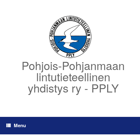
Skip
to
content
Pohjois-Pohjanmaan
lintutieteellinen
yhdistys ry - PPLY
Menu