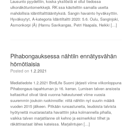
Lausunto pyydettiin, koska yksilöstä ei ollut tiedossa
ulkonäkötuntomerkkejä. RK:ssa käsiteltiin samalla useita
mahdollisia idäntiltalttiäänityksiä. Sangin havainto hyväksyttiin.
Hyväksytyt, A-kategoria Idäntiltaltti 2020: 5.6. Oulu, Sanginjoki,
Asmonkorpi (Ä) (Hannu Savikangas, Petri Haapala, Heikki […]
Pihabongauksessa nähtiin ennätysvähän
hömötiaisia
Posted on
1.2.2021
Mediatiedote 1.2.2021 BirdLife Suomi järjesti viime viikonloppuna
Pihabongaus-tapahtuman jo 16. kerran. Lumisen talven ansiosta
keltasirkut olivat tänä vuonna hakeutuneet viime vuosia
suuremmin joukoin ruokinnoille: niitä nähtiin nyt suurin määrä
vuoden 2015 jälkeen. Pitkään runsastuneita, leudoista talvista
hyötyneitä mustarastaita havaittiin joka kolmannella pihalla,
vaikka talven marjatilanne oli kehno ja esimerkiksi tilhet ja
räkättirastaat lähes kateissa. Marjalintujen […]