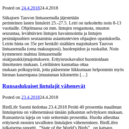
Posted on
24.4.2018
24.4.2018
Siikajoen Tauvon lintuasemalla jäjestetään
perinteinen lasten lintuleiri 25.-27.5. Leiri on tarkoitettu noin 8-13
vuotiaille. Ohjelmassa on mm. lintujen rengastusta, muuton
seurantaa, levähtävien lintujen havainnointia ja lintujen
pesimäpuuhien seuraamista asiantuntevien ohjaajien opastuksella.
Leirin hinta on 35e per henkilö sisältäen majoituksen Tauvon
lintuasemalla (oma makuupussi), huolenpidon ja ruokailut. Noin
kymmenen mahtuu lintuasemalle
sisä(parakki)majoitukseen. Erityisruokavaliot huomioidaan
ilmoitusten mukaan. Leiriläisten kannattaa ottaa
mukaan polkupyörät, jotta pääsemme liikkumaan helpommin myös
hieman kauempana (muutaman kilometrin […]
Runsaslukuiset lintulajit vähenevät
Posted on
23.4.2018
24.4.2018
BirdLife Suomi tiedottaa 23.4.2018 Peräti 40 prosenttia maailman
lintulajeista on vähenemässä tänään julkaistun selvityksen mukaan.
Runsastuvia lajeja on vain seitsemän prosenttia. Huolta aiheuttaa
erityisesti monien tavallisten lintulajien väheneminen. BirdLifen
julkaisema raportti _”State of the World’s Birds”_ on katsaus