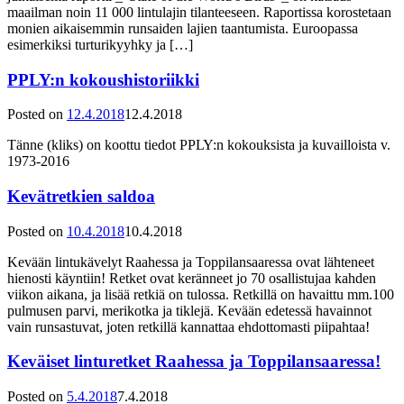
maailman noin 11 000 lintulajin tilanteeseen. Raportissa korostetaan
monien aikaisemmin runsaiden lajien taantumista. Euroopassa
esimerkiksi turturikyyhky ja […]
PPLY:n kokoushistoriikki
Posted on
12.4.2018
12.4.2018
Tänne (kliks) on koottu tiedot PPLY:n kokouksista ja kuvailloista v.
1973-2016
Kevätretkien saldoa
Posted on
10.4.2018
10.4.2018
Kevään lintukävelyt Raahessa ja Toppilansaaressa ovat lähteneet
hienosti käyntiin! Retket ovat keränneet jo 70 osallistujaa kahden
viikon aikana, ja lisää retkiä on tulossa. Retkillä on havaittu mm.100
pulmusen parvi, merikotka ja tiklejä. Kevään edetessä havainnot
vain runsastuvat, joten retkillä kannattaa ehdottomasti piipahtaa!
Keväiset linturetket Raahessa ja Toppilansaaressa!
Posted on
5.4.2018
7.4.2018