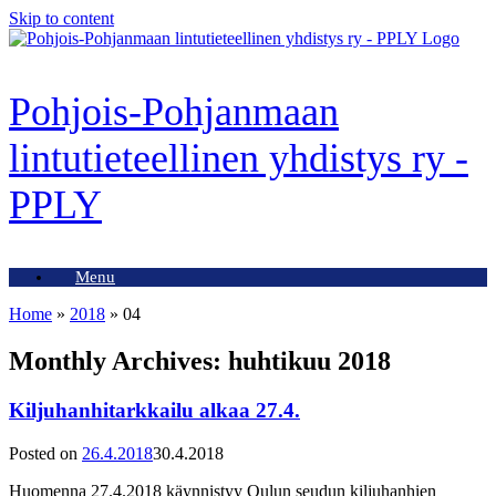
Skip to content
Pohjois-Pohjanmaan
lintutieteellinen yhdistys ry -
PPLY
Menu
Home
»
2018
»
04
Monthly Archives:
huhtikuu 2018
Kiljuhanhitarkkailu alkaa 27.4.
Posted on
26.4.2018
30.4.2018
Huomenna 27.4.2018 käynnistyy Oulun seudun kiljuhanhien