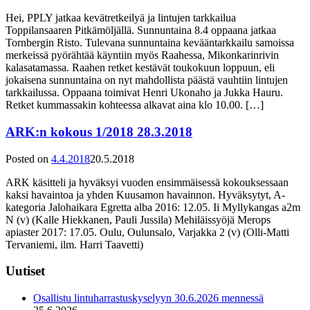
Hei, PPLY jatkaa kevätretkeilyä ja lintujen tarkkailua
Toppilansaaren Pitkämöljällä. Sunnuntaina 8.4 oppaana jatkaa
Tornbergin Risto. Tulevana sunnuntaina kevääntarkkailu samoissa
merkeissä pyörähtää käyntiin myös Raahessa, Mikonkarinrivin
kalasatamassa. Raahen retket kestävät toukokuun loppuun, eli
jokaisena sunnuntaina on nyt mahdollista päästä vauhtiin lintujen
tarkkailussa. Oppaana toimivat Henri Ukonaho ja Jukka Hauru.
Retket kummassakin kohteessa alkavat aina klo 10.00. […]
ARK:n kokous 1/2018 28.3.2018
Posted on
4.4.2018
20.5.2018
ARK käsitteli ja hyväksyi vuoden ensimmäisessä kokouksessaan
kaksi havaintoa ja yhden Kuusamon havainnon. Hyväksytyt, A-
kategoria Jalohaikara Egretta alba 2016: 12.05. Ii Myllykangas a2m
N (v) (Kalle Hiekkanen, Pauli Jussila) Mehiläissyöjä Merops
apiaster 2017: 17.05. Oulu, Oulunsalo, Varjakka 2 (v) (Olli-Matti
Tervaniemi, ilm. Harri Taavetti)
Uutiset
Osallistu lintuharrastuskyselyyn 30.6.2026 mennessä