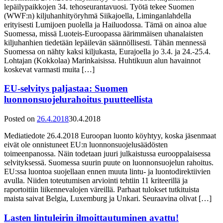
lepäilypaikkojen 34. tehoseurantavuosi. Työtä tekee Suomen
(WWF:n) kiljuhanhityöryhmä Siikajoella, Liminganlahdella
erityisesti Lumijoen puolella ja Hailuodossa. Tämä on ainoa alue
Suomessa, missä Luoteis-Euroopassa äärimmäisen uhanalaisten
kiljuhanhien tiedetään lepäilevän säännöllisesti. Tähän mennessä
Suomessa on nähty kaksi kiljukasta, Eurajoella jo 3.4. ja 24.-25.4.
Lohtajan (Kokkolaa) Marinkaisissa. Huhtikuun alun havainnot
koskevat varmasti muita […]
EU-selvitys paljastaa: Suomen
luonnonsuojelurahoitus puutteellista
Posted on
26.4.2018
30.4.2018
Mediatiedote 26.4.2018 Euroopan luonto köyhtyy, koska jäsenmaat
eivät ole onnistuneet EU:n luonnonsuojelusäädösten
toimeenpanossa. Näin todetaan juuri julkaistussa eurooppalaisessa
selvityksessä. Suomessa suurin puute on luonnonsuojelun rahoitus.
EU:ssa luontoa suojellaan ennen muuta lintu- ja luontodirektiivien
avulla. Niiden toteutumisen arviointi tehtiin 11 kriteerillä ja
raportoitiin liikennevalojen väreillä. Parhaat tulokset tutkituista
maista saivat Belgia, Luxemburg ja Unkari. Seuraavina olivat […]
Lasten lintuleirin ilmoittautuminen avattu!