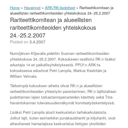
Home
»
Havainnot
»
ARK/RK-tiedotteet
»
Rariteettikomitean ja
alueellisten rariteettikomiteoiden yhteiskokous 24.-25.2.2007
Rariteettikomitean ja alueellisten
rariteettikomiteoiden yhteiskokous
24.-25.2.2007
Posted on
3.4.2007
Nurmijärven Kiljavalla pidettiin Suomen rariteettikomiteoiden
yhteiskokous 24.-25.2.2007. Kokoukseen osallistui RK:n lisäksi
edustajia 14 eri paikallisyhdistyksestä. PPLY:n ARK:ta
kokouksessa edustivat Petri Lampila, Markus Keskitalo ja
William Velmala.
Tärkeimpiä kokouksen aiheita olivat RK:n ja alueellisten
rariteettikomiteoiden yhteistyön parantaminen, RK:n lajilistaltaan
pudottamien lajien tarkastamisperusteiden käsittely sekä Tiira-
havaintokannan tulevaisuudennäkymät komiteatyöskentelyssä.
Lisäksi Petri Lampila alusti keskustelun tarhakarkulaisista.
Jotkut lajit, kuten esimerkiksi punakaulahanhi ja kiljuhanhi, ovat
aiheuttaneet harrastajissa keskustelua tiettyjen yksilöiden