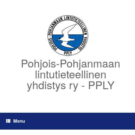
Skip
to
content
Pohjois-Pohjanmaan
lintutieteellinen
yhdistys ry - PPLY
Menu