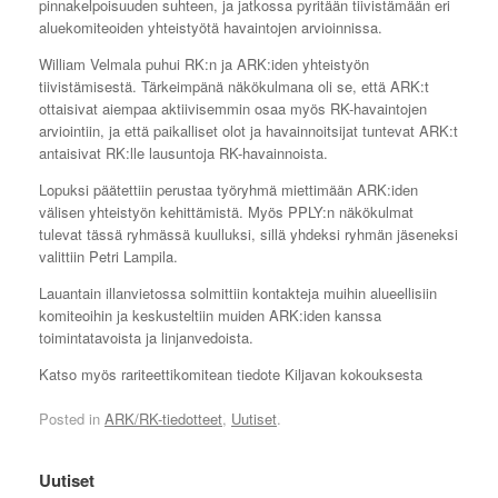
pinnakelpoisuuden suhteen, ja jatkossa pyritään tiivistämään eri
aluekomiteoiden yhteistyötä havaintojen arvioinnissa.
William Velmala puhui RK:n ja ARK:iden yhteistyön
tiivistämisestä. Tärkeimpänä näkökulmana oli se, että ARK:t
ottaisivat aiempaa aktiivisemmin osaa myös RK-havaintojen
arviointiin, ja että paikalliset olot ja havainnoitsijat tuntevat ARK:t
antaisivat RK:lle lausuntoja RK-havainnoista.
Lopuksi päätettiin perustaa työryhmä miettimään ARK:iden
välisen yhteistyön kehittämistä. Myös PPLY:n näkökulmat
tulevat tässä ryhmässä kuulluksi, sillä yhdeksi ryhmän jäseneksi
valittiin Petri Lampila.
Lauantain illanvietossa solmittiin kontakteja muihin alueellisiin
komiteoihin ja keskusteltiin muiden ARK:iden kanssa
toimintatavoista ja linjanvedoista.
Katso myös rariteettikomitean tiedote Kiljavan kokouksesta
Posted in
ARK/RK-tiedotteet
,
Uutiset
.
Uutiset