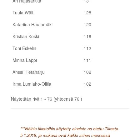
Ari Rajasärkkä
131
Tuula Wäli
128
Katariina Hautamäki
120
Kristian Koski
118
Toni Eskelin
112
Minna Lappi
111
Anssi Hietaharju
102
Irma Lumiaho-Ollila
102
Näytetään rivit 1 - 76 (yhteensä 76 )
***Näihin tilastoihin käytetty aineisto on otettu Tiirasta
5.1.2018, ja mukana ovat kaikki siihen mennessä