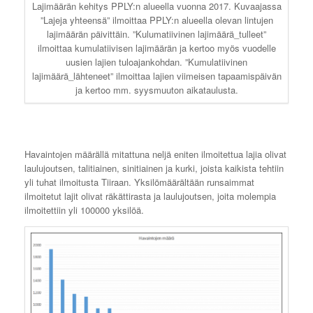
Lajimäärän kehitys PPLY:n alueella vuonna 2017. Kuvaajassa
”Lajeja yhteensä” ilmoittaa PPLY:n alueella olevan lintujen
lajimäärän päivittäin. ”Kulumatiivinen lajimäärä_tulleet”
ilmoittaa kumulatiivisen lajimäärän ja kertoo myös vuodelle
uusien lajien tuloajankohdan. ”Kumulatiivinen
lajimäärä_lähteneet” ilmoittaa lajien viimeisen tapaamispäivän
ja kertoo mm. syysmuuton aikataulusta.
Havaintojen määrällä mitattuna neljä eniten ilmoitettua lajia olivat
laulujoutsen, talitiainen, sinitiainen ja kurki, joista kaikista tehtiin
yli tuhat ilmoitusta Tiiraan. Yksilömäärältään runsaimmat
ilmoitetut lajit olivat räkättirasta ja laulujoutsen, joita molempia
ilmoitettiin yli 100000 yksilöä.