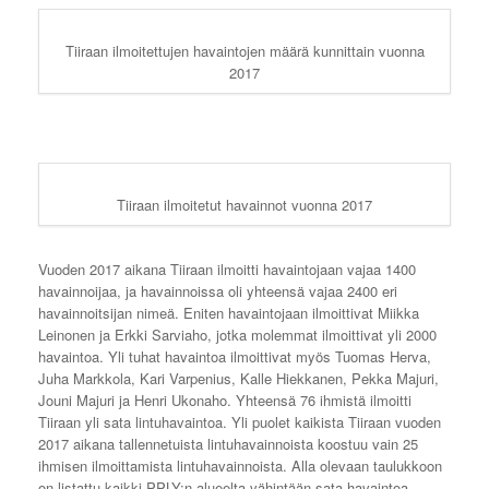
Tiiraan ilmoitettujen havaintojen määrä kunnittain vuonna
2017
Tiiraan ilmoitetut havainnot vuonna 2017
Vuoden 2017 aikana Tiiraan ilmoitti havaintojaan vajaa 1400
havainnoijaa, ja havainnoissa oli yhteensä vajaa 2400 eri
havainnoitsijan nimeä. Eniten havaintojaan ilmoittivat Miikka
Leinonen ja Erkki Sarviaho, jotka molemmat ilmoittivat yli 2000
havaintoa. Yli tuhat havaintoa ilmoittivat myös Tuomas Herva,
Juha Markkola, Kari Varpenius, Kalle Hiekkanen, Pekka Majuri,
Jouni Majuri ja Henri Ukonaho. Yhteensä 76 ihmistä ilmoitti
Tiiraan yli sata lintuhavaintoa. Yli puolet kaikista Tiiraan vuoden
2017 aikana tallennetuista lintuhavainnoista koostuu vain 25
ihmisen ilmoittamista lintuhavainnoista. Alla olevaan taulukkoon
on listattu kaikki PPLY:n alueelta vähintään sata havaintoa