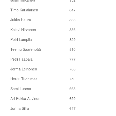
Jussi Niskanen
952
Timo Karjalainen
847
Jukka Hauru
838
Kalevi Hirvonen
836
Petri Lampila
829
Teemu Saarenpää
810
Petri Haapala
777
Jorma Leinonen
766
Heikki Tuohimaa
750
Sami Luoma
668
Ari-Pekka Auvinen
659
Jorma Siira
647