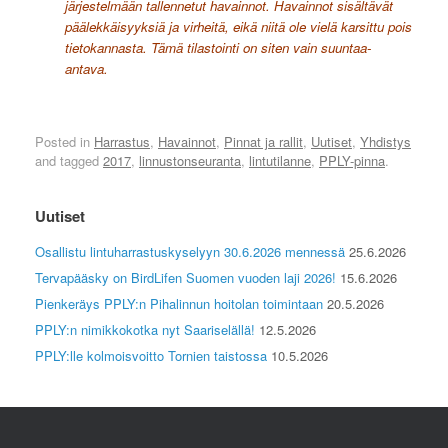
järjestelmään tallennetut havainnot. Havainnot sisältävät
päälekkäisyyksiä ja virheitä, eikä niitä ole vielä karsittu pois
tietokannasta. Tämä tilastointi on siten vain suuntaa-
antava.
Posted in
Harrastus
,
Havainnot
,
Pinnat ja rallit
,
Uutiset
,
Yhdistys
and tagged
2017
,
linnustonseuranta
,
lintutilanne
,
PPLY-pinna
.
Uutiset
Osallistu lintuharrastuskyselyyn 30.6.2026 mennessä
25.6.2026
Tervapääsky on BirdLifen Suomen vuoden laji 2026!
15.6.2026
Pienkeräys PPLY:n Pihalinnun hoitolan toimintaan
20.5.2026
PPLY:n nimikkokotka nyt Saariselällä!
12.5.2026
PPLY:lle kolmoisvoitto Tornien taistossa
10.5.2026