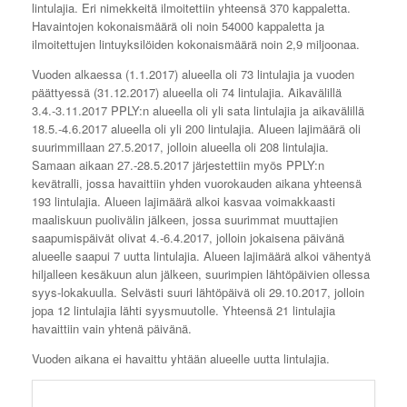
lintulajia. Eri nimekkeitä ilmoitettiin yhteensä 370 kappaletta.
Havaintojen kokonaismäärä oli noin 54000 kappaletta ja
ilmoitettujen lintuyksilöiden kokonaismäärä noin 2,9 miljoonaa.
Vuoden alkaessa (1.1.2017) alueella oli 73 lintulajia ja vuoden
päättyessä (31.12.2017) alueella oli 74 lintulajia. Aikavälillä
3.4.-3.11.2017 PPLY:n alueella oli yli sata lintulajia ja aikavälillä
18.5.-4.6.2017 alueella oli yli 200 lintulajia. Alueen lajimäärä oli
suurimmillaan 27.5.2017, jolloin alueella oli 208 lintulajia.
Samaan aikaan 27.-28.5.2017 järjestettiin myös PPLY:n
kevätralli, jossa havaittiin yhden vuorokauden aikana yhteensä
193 lintulajia. Alueen lajimäärä alkoi kasvaa voimakkaasti
maaliskuun puolivälin jälkeen, jossa suurimmat muuttajien
saapumispäivät olivat 4.-6.4.2017, jolloin jokaisena päivänä
alueelle saapui 7 uutta lintulajia. Alueen lajimäärä alkoi vähentyä
hiljalleen kesäkuun alun jälkeen, suurimpien lähtöpäivien ollessa
syys-lokakuulla. Selvästi suuri lähtöpäivä oli 29.10.2017, jolloin
jopa 12 lintulajia lähti syysmuutolle. Yhteensä 21 lintulajia
havaittiin vain yhtenä päivänä.
Vuoden aikana ei havaittu yhtään alueelle uutta lintulajia.