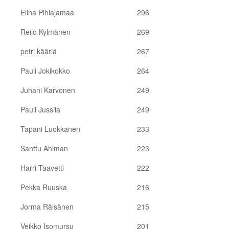
Elina Pihlajamaa
296
Reijo Kylmänen
269
petri kääriä
267
Pauli Jokikokko
264
Juhani Karvonen
249
Pauli Jussila
249
Tapani Luokkanen
233
Santtu Ahlman
223
Harri Taavetti
222
Pekka Ruuska
216
Jorma Räisänen
215
Veikko Isomursu
201