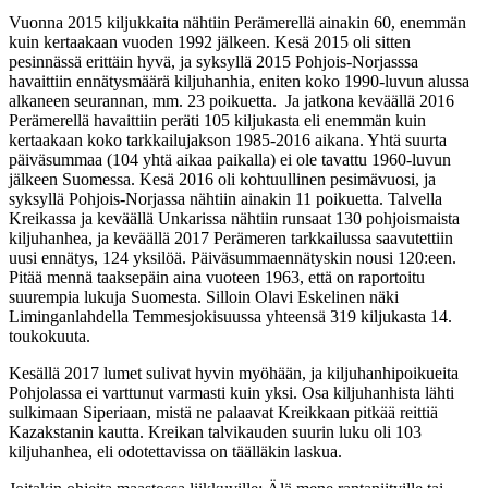
Vuonna 2015 kiljukkaita nähtiin Perämerellä ainakin 60, enemmän
kuin kertaakaan vuoden 1992 jälkeen. Kesä 2015 oli sitten
pesinnässä erittäin hyvä, ja syksyllä 2015 Pohjois-Norjasssa
havaittiin ennätysmäärä kiljuhanhia, eniten koko 1990-luvun alussa
alkaneen seurannan, mm. 23 poikuetta. Ja jatkona keväällä 2016
Perämerellä havaittiin peräti 105 kiljukasta eli enemmän kuin
kertaakaan koko tarkkailujakson 1985-2016 aikana. Yhtä suurta
päiväsummaa (104 yhtä aikaa paikalla) ei ole tavattu 1960-luvun
jälkeen Suomessa. Kesä 2016 oli kohtuullinen pesimävuosi, ja
syksyllä Pohjois-Norjassa nähtiin ainakin 11 poikuetta. Talvella
Kreikassa ja keväällä Unkarissa nähtiin runsaat 130 pohjoismaista
kiljuhanhea, ja keväällä 2017 Perämeren tarkkailussa saavutettiin
uusi ennätys, 124 yksilöä. Päiväsummaennätyskin nousi 120:een.
Pitää mennä taaksepäin aina vuoteen 1963, että on raportoitu
suurempia lukuja Suomesta. Silloin Olavi Eskelinen näki
Liminganlahdella Temmesjokisuussa yhteensä 319 kiljukasta 14.
toukokuuta.
Kesällä 2017 lumet sulivat hyvin myöhään, ja kiljuhanhipoikueita
Pohjolassa ei varttunut varmasti kuin yksi. Osa kiljuhanhista lähti
sulkimaan Siperiaan, mistä ne palaavat Kreikkaan pitkää reittiä
Kazakstanin kautta. Kreikan talvikauden suurin luku oli 103
kiljuhanhea, eli odotettavissa on täälläkin laskua.