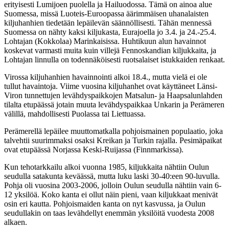
erityisesti Lumijoen puolella ja Hailuodossa. Tämä on ainoa alue
Suomessa, missä Luoteis-Euroopassa äärimmäisen uhanalaisten
kiljuhanhien tiedetään lepäilevän säännöllisesti. Tähän mennessä
Suomessa on nähty kaksi kiljukasta, Eurajoella jo 3.4. ja 24.-25.4.
Lohtajan (Kokkolaa) Marinkaisissa. Huhtikuun alun havainnot
koskevat varmasti muita kuin villejä Fennoskandian kiljukkaita, ja
Lohtajan linnulla on todennäköisesti ruotsalaiset istukkaiden renkaat.
Virossa kiljuhanhien havainnointi alkoi 18.4., mutta vielä ei ole
tullut havaintoja. Viime vuosina kiljuhanhet ovat käyttäneet Länsi-
Viron tunnettujen levähdyspaikkojen Matsalun- ja Haapsalunlahden
tilalta etupäässä jotain muuta levähdyspaikkaa Unkarin ja Perämeren
välillä, mahdollisesti Puolassa tai Liettuassa.
Perämerellä lepäilee muuttomatkalla pohjoismainen populaatio, joka
talvehtii suurimmaksi osaksi Kreikan ja Turkin rajalla. Pesimäpaikat
ovat etupäässä Norjassa Keski-Ruijassa (Finnmarkissa).
Kun tehotarkkailu alkoi vuonna 1985, kiljukkaita nähtiin Oulun
seudulla satakunta keväässä, mutta luku laski 30-40:een 90-luvulla.
Pohja oli vuosina 2003-2006, jolloin Oulun seudulla nähtiin vain 6-
12 yksilöä. Koko kanta ei ollut näin pieni, vaan kiljukkaat menivät
osin eri kautta. Pohjoismaiden kanta on nyt kasvussa, ja Oulun
seudullakin on taas levähdellyt enemmän yksilöitä vuodesta 2008
alkaen.