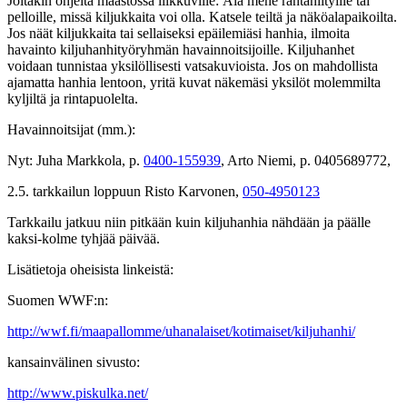
Joitakin ohjeita maastossa liikkuville: Älä mene rantaniityille tai
pelloille, missä kiljukkaita voi olla. Katsele teiltä ja näköalapaikoilta.
Jos näät kiljukkaita tai sellaiseksi epäilemiäsi hanhia, ilmoita
havainto kiljuhanhityöryhmän havainnoitsijoille. Kiljuhanhet
voidaan tunnistaa yksilöllisesti vatsakuvioista. Jos on mahdollista
ajamatta hanhia lentoon, yritä kuvat näkemäsi yksilöt molemmilta
kyljiltä ja rintapuolelta.
Havainnoitsijat (mm.):
Nyt: Juha Markkola, p.
0400-155939
, Arto Niemi, p. 0405689772,
2.5. tarkkailun loppuun Risto Karvonen,
050-4950123
Tarkkailu jatkuu niin pitkään kuin kiljuhanhia nähdään ja päälle
kaksi-kolme tyhjää päivää.
Lisätietoja oheisista linkeistä:
Suomen WWF:n:
http://wwf.fi/maapallomme/uhanalaiset/kotimaiset/kiljuhanhi/
kansainvälinen sivusto:
http://www.piskulka.net/