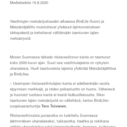
Mediatiedote 19.8.2020
Vesilintujen metsästyskauden alkaessa BirdLife Suomi ja
Metsästäjäliitto muistuttavat yhdessä lajintunnistuksen
tärkeydestä ja kehottavat välttämään taantuvien lajien
metsästystä.
Monen Suomessa tärkeän riistavesilinnun kanta on taantunut
koko 2000-luvun ajan. Suuri osa vesilintulajeista on nykyisin
uhanalaisia. Huoli taantuneista lajeista yhdistää Metsästäjäliittoa
ja BirdLifea.
– Useimpien riistavesilintulajien kanta ei edelleenkään osoita
elpymisen merkkejä, ja niiden poikastuotto on huono. Vähenevä
ja huonosti tuottava kanta ei kestä lisäkuolleisuutta. Siksi
taantuvien lajien metsästystä on vältettävä, kertoo BirdLifen
suojeluasiantuntija
Tero Toivanen
.
Riistavesilinnuista punasotka on luokiteltu Suomessa
äärimmäisen uhanalaiseksi, tukkasotka, haahka ja nokikana
erittäin uhanalaisiksi sekä taigametsähanhi, haapana, jouhisorsa