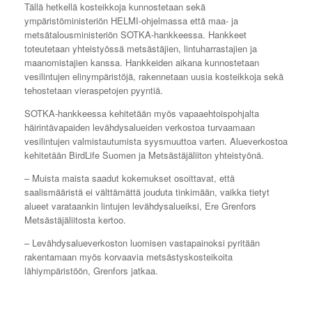
Tällä hetkellä kosteikkoja kunnostetaan sekä
ympäristöministeriön HELMI-ohjelmassa että maa- ja
metsätalousministeriön SOTKA-hankkeessa. Hankkeet
toteutetaan yhteistyössä metsästäjien, lintuharrastajien ja
maanomistajien kanssa. Hankkeiden aikana kunnostetaan
vesilintujen elinympäristöjä, rakennetaan uusia kosteikkoja sekä
tehostetaan vieraspetojen pyyntiä.
SOTKA-hankkeessa kehitetään myös vapaaehtoispohjalta
häirintävapaiden levähdysalueiden verkostoa turvaamaan
vesilintujen valmistautumista syysmuuttoa varten. Alueverkostoa
kehitetään BirdLife Suomen ja Metsästäjäliiton yhteistyönä.
– Muista maista saadut kokemukset osoittavat, että
saalismääristä ei välttämättä jouduta tinkimään, vaikka tietyt
alueet varataankin lintujen levähdysalueiksi, Ere Grenfors
Metsästäjäliitosta kertoo.
– Levähdysalueverkoston luomisen vastapainoksi pyritään
rakentamaan myös korvaavia metsästyskosteikoita
lähiympäristöön, Grenfors jatkaa.