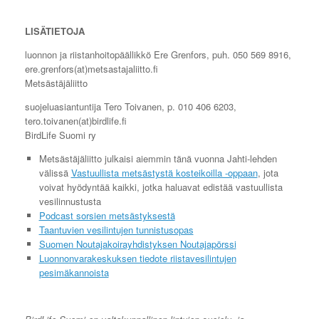
LISÄTIETOJA
luonnon ja riistanhoitopäällikkö Ere Grenfors, puh. 050 569 8916,
ere.grenfors(at)metsastajaliitto.fi
Metsästäjäliitto
suojeluasiantuntija Tero Toivanen, p. 010 406 6203,
tero.toivanen(at)birdlife.fi
BirdLife Suomi ry
Metsästäjäliitto julkaisi aiemmin tänä vuonna Jahti-lehden
välissä
Vastuullista metsästystä kosteikoilla -oppaan
, jota
voivat hyödyntää kaikki, jotka haluavat edistää vastuullista
vesilinnustusta
Podcast sorsien metsästyksestä
Taantuvien vesilintujen tunnistusopas
Suomen Noutajakoirayhdistyksen Noutajapörssi
Luonnonvarakeskuksen tiedote riistavesilintujen
pesimäkannoista