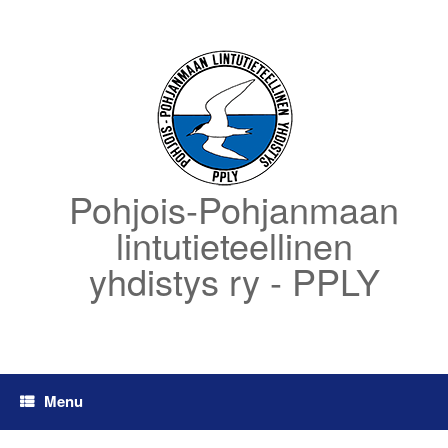
Skip
to
content
Pohjois-Pohjanmaan
lintutieteellinen
yhdistys ry - PPLY
Menu