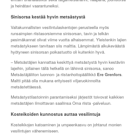
ja heinätavi vaarantuneiksi.
Sinisorsa kestää hyvin metsästystä
Valtakunnallisten vesilintulaskentojen perusteella myös
runsaimpien riistasorsiemme sinisorsan, tavin ja telkän
pesimäkannat olivat viime vuotta alhaisemmat. Yleistenkin lajien
metsästykseen tarvitaan siis malttia. Lämpimästä alkukeväästä
hyötyneen sinisorsan poikastuotto oli kuitenkin hyvä.
– Metsästäjien kannattaa keskittyä metsästystä hyvin kestäviin
lajeihin, jollainen tällä hetkellä on lähinnä sinisorsa, sanoo
Metsästäjäliiton luonnon- ja riistanhoitopäällikkö
Ere Grenfors
.
Maltti pitää olla mukana erityisesti viljaruokinnoilta
metsästettäessä.
Metsästystilastoinnin parantamiseksi järjestöt toivovat kaikkien
metsästäjien ilmoittavan saaliinsa Oma riista -palveluun.
Kosteikoiden kunnostus auttaa vesilintuja
Kosteikkojen katoaminen ja umpeenkasvu on johtanut monien
vesilintujen vähenemiseen.