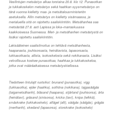
Vesilintujen metsästys alkaa torstaina 20.8. klo 12. Punasotkan
ja tukkakoskelon metsästys sekä haahkan syysmetsästys on
tänä vuonna kielletty maa- ja metsätalousministeriön
asetuksella. Allin metsästys on kielletty sisämaassa, ja
merialueilla sitä on rajoitettu saaliskiintiöin. Metsähanhea saa
metsästää 27.8. asti Lapissa ja loka–marraskuussa
kaakkoisessa Suomessa. Meri- ja metsähanhen metsästystä on
lisäksi rajoitettu saaliskiintiöin.
Lakisääteinen saalisilmoitus on tehtävä metsähanhesta,
haapanasta, jouhisorsasta, heinätavista, lapasorsasta,
tukkasotkasta, allista, isokoskelosta sekä nokikanasta. Lisäksi
velvollisuus koskee punasotkaa, haahkaa ja tukkakoskeloa,
jotka ovat määräaikaisessa metsästyskiellossa.
Tiedotteen lintulajit ruotsiksi: brunand (punasotka), vigg
(tukkasotka), ejder (haahka), sothöna (nokikana), tajgasädgås
(taigametsähanhi), bläsand (haapana), stjärtand (jouhisorsa), årta
(heinätavi), gräsand (sinisorsa), kricka (tavi), knipa (telkkä),
småskrake (tukkakoskelo), alfågel (alli), sädgås (sädgås), grågås
(merihanhi), skedand (lapasorsa), storskrake (isokoskelo)