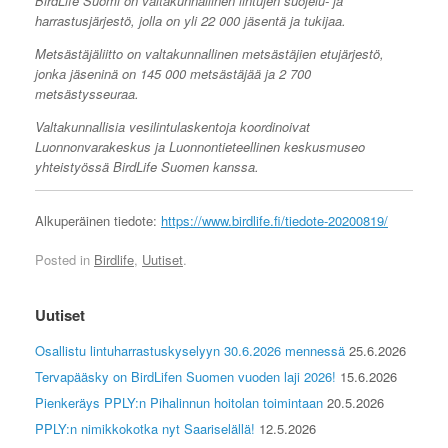
BirdLife Suomi on valtakunnallinen lintujen suojelu- ja
harrastusjärjestö, jolla on yli 22 000 jäsentä ja tukijaa.
Metsästäjäliitto on valtakunnallinen metsästäjien etujärjestö,
jonka jäseninä on 145 000 metsästäjää ja 2 700
metsästysseuraa.
Valtakunnallisia vesilintulaskentoja koordinoivat
Luonnonvarakeskus ja Luonnontieteellinen keskusmuseo
yhteistyössä BirdLife Suomen kanssa.
Alkuperäinen tiedote:
https://www.birdlife.fi/tiedote-20200819/
Posted in
Birdlife
,
Uutiset
.
Uutiset
Osallistu lintuharrastuskyselyyn 30.6.2026 mennessä
25.6.2026
Tervapääsky on BirdLifen Suomen vuoden laji 2026!
15.6.2026
Pienkeräys PPLY:n Pihalinnun hoitolan toimintaan
20.5.2026
PPLY:n nimikkokotka nyt Saariselällä!
12.5.2026