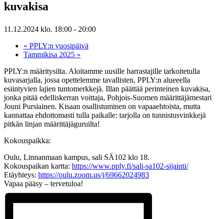
kuvakisa
11.12.2024 klo. 18:00
-
20:00
«
PPLY:n vuosipäivä
Tammikisa 2025
»
PPLY:n määritysilta. Aloitamme uusille harrastajille tarkoitetulla
kuvasarjalla, jossa opettelemme tavallisten, PPLY:n alueeella
esiintyvien lajien tuntomerkkejä. Illan päättää perinteinen kuvakisa,
jonka pitää edelliskerran voittaja, Pohjois-Suomen määrittäjämestari
Jouni Pursiainen. Kisaan osallistuminen on vapaaehtoista, mutta
kannattaa ehdottomasti tulla paikalle: tarjolla on tunnistusvinkkejä
pitkän linjan määrittäjäguruilta!
Kokouspaikka:
Oulu, Linnanmaan kampus, sali SÄ102 klo 18.
Kokouspaikan kartta:
https://www.pply.fi/sali-sa102-sijainti/
Etäyhteys:
https://oulu.zoom.us/j/69662024983
Vapaa pääsy – tervetuloa!