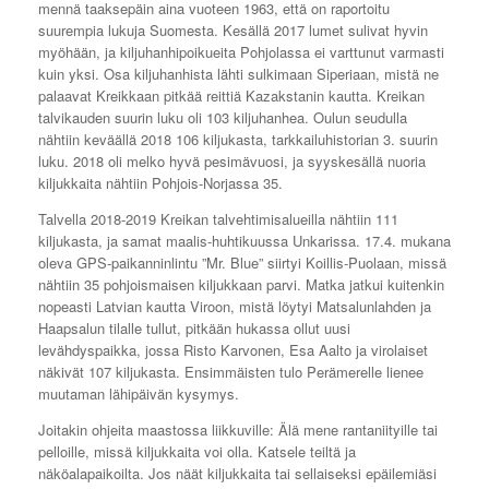
mennä taaksepäin aina vuoteen 1963, että on raportoitu
suurempia lukuja Suomesta. Kesällä 2017 lumet sulivat hyvin
myöhään, ja kiljuhanhipoikueita Pohjolassa ei varttunut varmasti
kuin yksi. Osa kiljuhanhista lähti sulkimaan Siperiaan, mistä ne
palaavat Kreikkaan pitkää reittiä Kazakstanin kautta. Kreikan
talvikauden suurin luku oli 103 kiljuhanhea. Oulun seudulla
nähtiin keväällä 2018 106 kiljukasta, tarkkailuhistorian 3. suurin
luku. 2018 oli melko hyvä pesimävuosi, ja syyskesällä nuoria
kiljukkaita nähtiin Pohjois-Norjassa 35.
Talvella 2018-2019 Kreikan talvehtimisalueilla nähtiin 111
kiljukasta, ja samat maalis-huhtikuussa Unkarissa. 17.4. mukana
oleva GPS-paikanninlintu ”Mr. Blue” siirtyi Koillis-Puolaan, missä
nähtiin 35 pohjoismaisen kiljukkaan parvi. Matka jatkui kuitenkin
nopeasti Latvian kautta Viroon, mistä löytyi Matsalunlahden ja
Haapsalun tilalle tullut, pitkään hukassa ollut uusi
levähdyspaikka, jossa Risto Karvonen, Esa Aalto ja virolaiset
näkivät 107 kiljukasta. Ensimmäisten tulo Perämerelle lienee
muutaman lähipäivän kysymys.
Joitakin ohjeita maastossa liikkuville: Älä mene rantaniityille tai
pelloille, missä kiljukkaita voi olla. Katsele teiltä ja
näköalapaikoilta. Jos näät kiljukkaita tai sellaiseksi epäilemiäsi