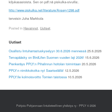
kiljukasasioista. Sen on pdf:nä piskulka-sivuilla:.
http://www.piskulka.net/literature/Ansery1298.pdf
terveisin Juha Markkola
Posted in
Havainnot
,
Uutiset
.
Uutiset
Osallistu lintuharrastuskyselyyn 30.6.2026 mennessä
25.6.2026
Tervapääsky on BirdLifen Suomen vuoden laji 2026!
15.6.2026
Pienkeräys PPLY:n Pihalinnun hoitolan toimintaan
20.5.2026
PPLY:n nimikkokotka nyt Saariselällä!
12.5.2026
PPLY:lle kolmoisvoitto Tornien taistossa
10.5.2026
Pohjois-Pohjanmaan lintutieteellinen yhdistys ry - PPLY © 2026