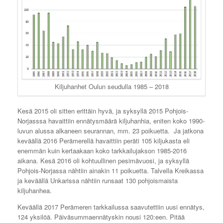
Kiljuhanhet Oulun seudulla 1985 – 2018
Kesä 2015 oli sitten erittäin hyvä, ja syksyllä 2015 Pohjois-
Norjasssa havaittiin ennätysmäärä kiljuhanhia, eniten koko 1990-
luvun alussa alkaneen seurannan, mm. 23 poikuetta. Ja jatkona
keväällä 2016 Perämerellä havaittiin peräti 105 kiljukasta eli
enemmän kuin kertaakaan koko tarkkailujakson 1985-2016
aikana. Kesä 2016 oli kohtuullinen pesimävuosi, ja syksyllä
Pohjois-Norjassa nähtiin ainakin 11 poikuetta. Talvella Kreikassa
ja keväällä Unkarissa nähtiin runsaat 130 pohjoismaista
kiljuhanhea.
Keväällä 2017 Perämeren tarkkailussa saavutettiin uusi ennätys,
124 yksilöä. Päiväsummaennätyskin nousi 120:een. Pitää