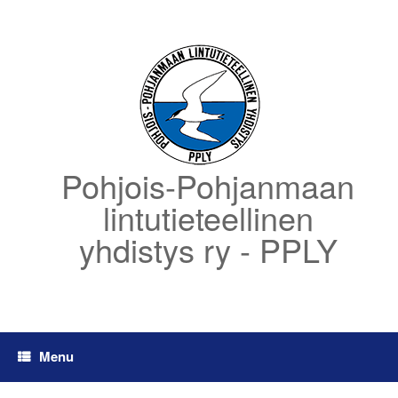
Skip
to
content
Pohjois-Pohjanmaan
lintutieteellinen
yhdistys ry - PPLY
Menu