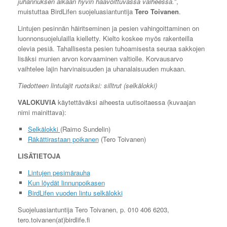
juhannuksen aikaan hyvin haavoittuvassa vaiheessa.
”,
muistuttaa BirdLifen suojeluasiantuntija
Tero Toivanen
.
Lintujen pesinnän häiritseminen ja pesien vahingoittaminen on
luonnonsuojelulailla kielletty. Kielto koskee myös rakenteilla
olevia pesiä. Tahallisesta pesien tuhoamisesta seuraa sakkojen
lisäksi munien arvon korvaaminen valtiolle. Korvausarvo
vaihtelee lajin harvinaisuuden ja uhanalaisuuden mukaan.
Tiedotteen lintulajit ruotsiksi: silltrut (selkälokki)
VALOKUVIA
käytettäväksi aiheesta uutisoitaessa (kuvaajan
nimi mainittava):
Selkälokki
(Raimo Sundelin)
Räkättirastaan poikanen
(Tero Toivanen)
LISÄTIETOJA
Lintujen pesimärauha
Kun löydät linnunpoikasen
BirdLifen vuoden lintu selkälokki
Suojeluasiantuntija Tero Toivanen, p. 010 406 6203,
tero.toivanen(at)birdlife.fi