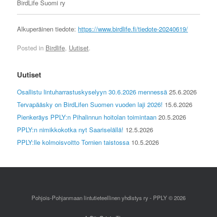
BirdLife Suomi ry
Alkuperäinen tiedote:
https://www.birdlife.fi/tiedote-20240619/
Posted in
Birdlife
,
Uutiset
.
Uutiset
Osallistu lintuharrastuskyselyyn 30.6.2026 mennessä
25.6.2026
Tervapääsky on BirdLifen Suomen vuoden laji 2026!
15.6.2026
Pienkeräys PPLY:n Pihalinnun hoitolan toimintaan
20.5.2026
PPLY:n nimikkokotka nyt Saariselällä!
12.5.2026
PPLY:lle kolmoisvoitto Tornien taistossa
10.5.2026
Pohjois-Pohjanmaan lintutieteellinen yhdistys ry - PPLY © 2026