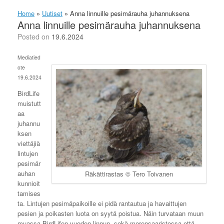
Home
»
Uutiset
»
Anna linnuille pesimärauha juhannuksena
Anna linnuille pesimärauha juhannuksena
Posted on
19.6.2024
Mediatied
ote
19.6.2024
BirdLife
muistutt
aa
juhannu
ksen
viettäjiä
lintujen
pesimär
auhan
Räkättirastas © Tero Toivanen
kunnioit
tamises
ta. Lintujen pesimäpaikoille ei pidä rantautua ja havaittujen
pesien ja poikasten luota on syytä poistua. Näin turvataan muun
muassa BirdLifen vuoden linnun, sekä merensaaristossa että