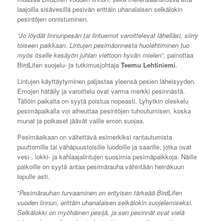
laajoilla sisävesillä pesivän erittäin uhanalaisen selkälokin
pesintöjen onnistuminen.
“Jo löydät linnunpesän tai lintuemot varoittelevat lähelläsi, siirry
toiseen paikkaan. Lintujen pesimäonnesta huolehtiminen tuo
myös itselle kesäyön juhlan viettoon hyvän mielen”
, painottaa
BirdLifen suojelu- ja tutkimusjohtaja
Teemu Lehtiniemi
.
Lintujen käyttäytyminen paljastaa yleensä pesien läheisyyden.
Emojen hätäily ja varoittelu ovat varma merkki pesinnästä.
Tällöin paikalta on syytä poistua nopeasti. Lyhytkin oleskelu
pesimäpaikalla voi aiheuttaa pesintöjen tuhoutumisen, koska
munat ja poikaset jäävät vaille emon suojaa.
Pesimäaikaan on vältettävä esimerkiksi rantautumista
puuttomille tai vähäpuustoisille luodoille ja saarille, jotka ovat
vesi-, lokki- ja kahlaajalintujen suosimia pesimäpaikkoja. Näille
paikoille on syytä antaa pesimärauha vähintään heinäkuun
lopulle asti.
”
Pesimärauhan turvaaminen on erityisen tärkeää BirdLifen
vuoden linnun, erittäin uhanalaisen selkälokin suojelemiseksi.
Selkälokki on myöhäinen pesijä, ja sen pesinnät ovat vielä