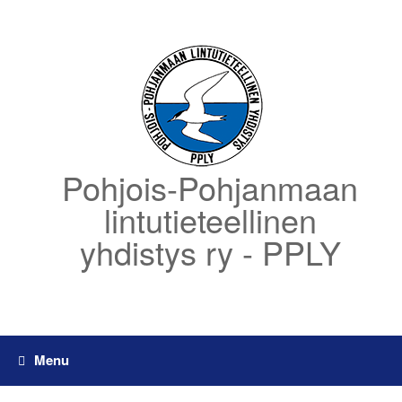
Skip
to
content
Pohjois-Pohjanmaan
lintutieteellinen
yhdistys ry - PPLY
Menu