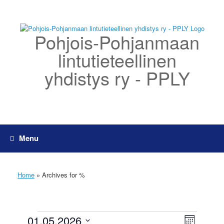
Skip
to
content
Pohjois-Pohjanmaan
lintutieteellinen
yhdistys ry - PPLY
Menu
Home
»
Archives for %
01.05.2026
N
T