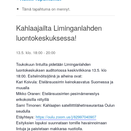
Tämä tapahtuma on mennyt.
Kahlaajailta Liminganlahden
luontokeskuksessa!
13.5. klo. 18:00
-
20:00
Toukokuun lintuilta pidetään Liminganlahden
luontokeskuksen auditoriossa keskiviikkona 13.5. klo
18:00. Esitelmöitsijöinä ja aiheina ovat:
Kari Koivula: Etelänsuosirrin keinokasvatus Suomessa ja
muualla
Mikko Oranen: Etelänsuosirrien pesimämenestys
erikokoisilla niityillä
Sami Timonen: Kahlaajien satelliittilähetinseurantaa Oulun
seudulla
Etäyhteys:
https://oulu.zoom.us/j/62997040907
Esityksien lopuksi suunnataan tornille havainnoimaan
lintuja ja paistetaan makkaraa nuotiolla.