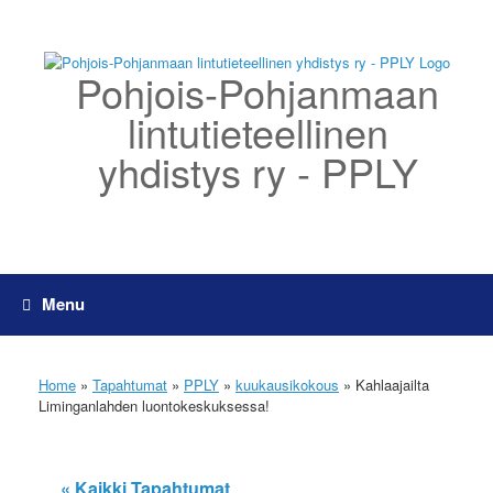
Skip
to
content
Pohjois-Pohjanmaan
lintutieteellinen
yhdistys ry - PPLY
Menu
Home
»
Tapahtumat
»
PPLY
»
kuukausikokous
»
Kahlaajailta
Liminganlahden luontokeskuksessa!
« Kaikki Tapahtumat