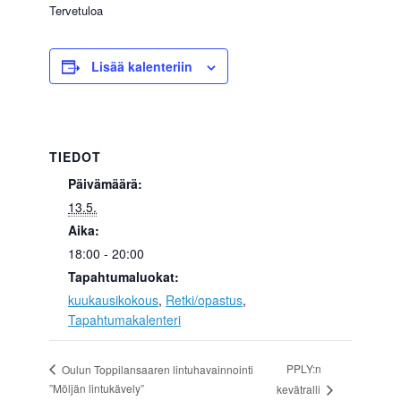
Tervetuloa
Lisää kalenteriin
TIEDOT
Päivämäärä:
13.5.
Aika:
18:00 - 20:00
Tapahtumaluokat:
kuukausikokous
,
Retki/opastus
,
Tapahtumakalenteri
PPLY:n
Oulun Toppilansaaren lintuhavainnointi
”Möljän lintukävely”
kevätralli