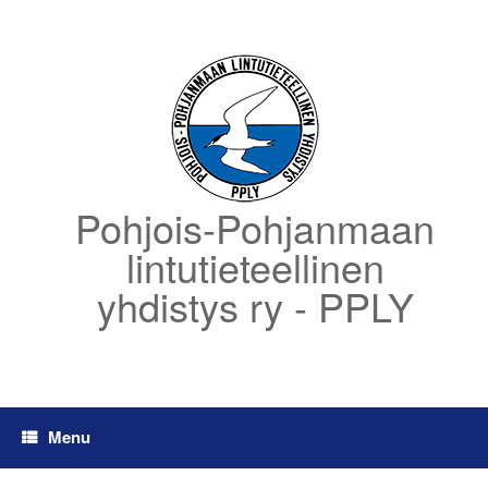
Skip
to
content
Pohjois-Pohjanmaan
lintutieteellinen
yhdistys ry - PPLY
Menu