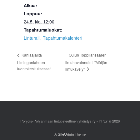
Alkaa:
Loppuu:
24.5. klo. 12:00
Tapahtumaluokat:
Linturalli
,
Tapahtumakalenteri
Oulun Toppilansaaren
Kahlaajailta
Liminganlahden
lintuhavainnointi ”Möljän
luontokeskuksessa!
lintukävely”
Pohjois-Pohjanmaan lintutieteellinen yhdistys ry - PPLY © 2026
A
SiteOrigin
Theme