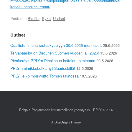
https://www.birdlife.fi/suojelu/lajit/tulokaslajit/valkoposkihanhi/val
koposkihanhilaskennat/
Posted in
Birdlife
,
Syke
,
Uutiset
.
Uutiset
Osallistu lintuharrastuskyselyyn 30.6.2026 mennessä
25.6.2026
Tervapääsky on BirdLifen Suomen vuoden laji 2026!
15.6.2026
Pienkeräys PPLY:n Pihalinnun hoitolan toimintaan
20.5.2026
PPLY:n nimikkokotka nyt Saariselällä!
12.5.2026
PPLY:lle kolmoisvoitto Tornien taistossa
10.5.2026
Pohjois-Pohjanmaan lintutieteellinen yhdistys ry - PPLY © 2026
A
SiteOrigin
Theme