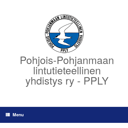
Skip
to
content
Pohjois-Pohjanmaan
lintutieteellinen
yhdistys ry - PPLY
Menu