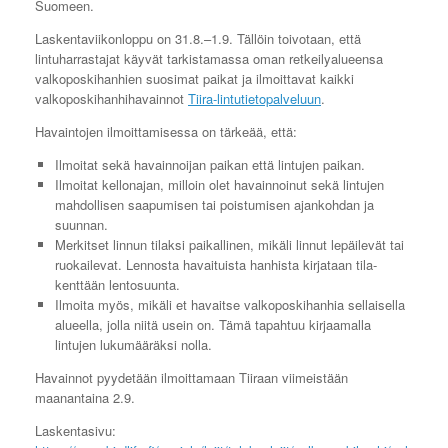
Suomeen.
Laskentaviikonloppu on 31.8.–1.9. Tällöin toivotaan, että
lintuharrastajat käyvät tarkistamassa oman retkeilyalueensa
valkoposkihanhien suosimat paikat ja ilmoittavat kaikki
valkoposkihanhihavainnot
Tiira-lintutietopalveluun
.
Havaintojen ilmoittamisessa on tärkeää, että:
Ilmoitat sekä havainnoijan paikan että lintujen paikan.
Ilmoitat kellonajan, milloin olet havainnoinut sekä lintujen
mahdollisen saapumisen tai poistumisen ajankohdan ja
suunnan.
Merkitset linnun tilaksi paikallinen, mikäli linnut lepäilevät tai
ruokailevat. Lennosta havaituista hanhista kirjataan tila-
kenttään lentosuunta.
Ilmoita myös, mikäli et havaitse valkoposkihanhia sellaisella
alueella, jolla niitä usein on. Tämä tapahtuu kirjaamalla
lintujen lukumääräksi nolla.
Havainnot pyydetään ilmoittamaan Tiiraan viimeistään
maanantaina 2.9.
Laskentasivu: