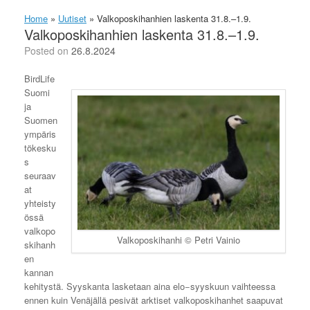
Home
»
Uutiset
»
Valkoposkihanhien laskenta 31.8.–1.9.
Valkoposkihanhien laskenta 31.8.–1.9.
Posted on
26.8.2024
BirdLife
Suomi
ja
Suomen
ympäris
tökesku
s
seuraav
at
yhteisty
össä
valkopo
Valkoposkihanhi © Petri Vainio
skihanh
en
kannan
kehitystä. Syyskanta lasketaan aina elo−syyskuun vaihteessa
ennen kuin Venäjällä pesivät arktiset valkoposkihanhet saapuvat