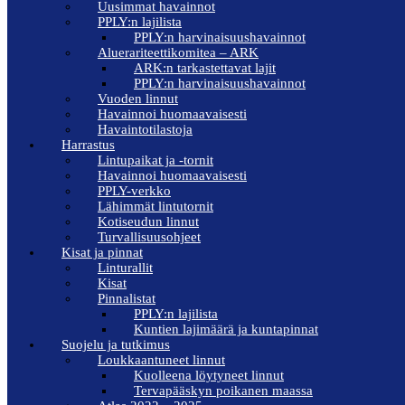
Uusimmat havainnot
PPLY:n lajilista
PPLY:n harvinaisuushavainnot
Aluerariteettikomitea – ARK
ARK:n tarkastettavat lajit
PPLY:n harvinaisuushavainnot
Vuoden linnut
Havainnoi huomaavaisesti
Havaintotilastoja
Harrastus
Lintupaikat ja -tornit
Havainnoi huomaavaisesti
PPLY-verkko
Lähimmät lintutornit
Kotiseudun linnut
Turvallisuusohjeet
Kisat ja pinnat
Linturallit
Kisat
Pinnalistat
PPLY:n lajilista
Kuntien lajimäärä ja kuntapinnat
Suojelu ja tutkimus
Loukkaantuneet linnut
Kuolleena löytyneet linnut
Tervapääskyn poikanen maassa