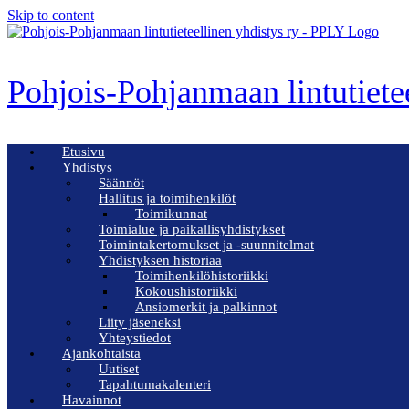
Skip to content
Pohjois-Pohjanmaan lintutiete
Etusivu
Yhdistys
Säännöt
Hallitus ja toimihenkilöt
Toimikunnat
Toimialue ja paikallisyhdistykset
Toimintakertomukset ja -suunnitelmat
Yhdistyksen historiaa
Toimihenkilöhistoriikki
Kokoushistoriikki
Ansiomerkit ja palkinnot
Liity jäseneksi
Yhteystiedot
Ajankohtaista
Uutiset
Tapahtumakalenteri
Havainnot