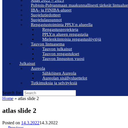
Atlas 2022 – 2025
Pohjois-Pohjanmaan maakunnallisesti tärkeät lintualue
IBA- ja FINIBA-alueet
Suojelutiedotteet
Suojelulausunnot
Rengastustoiminta PPLY:n alueella
Rengastusprojekteja
PPLY:n alueen rengastajia
Mielenkiintoisia rengastuslöytöjä
Tauvon lintuasema
Tauvon julkaisut
Tauvon rengastukset
Tauvon linnuston vuosi
Julkaisut
Aureola
Sähköinen Aureola
Aureolan sisällysluettelot
Tutkimuksia ja selvityksiä
Search for:
Home
»
atlas slide 2
atlas slide 2
Posted on
14.3.2022
14.3.2022
← Previous