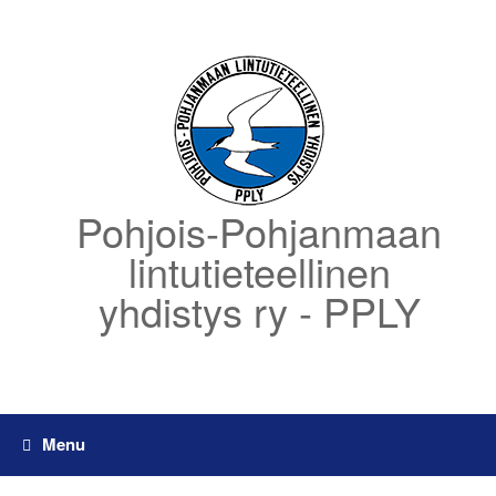
Skip
to
content
Pohjois-Pohjanmaan
lintutieteellinen
yhdistys ry - PPLY
Menu