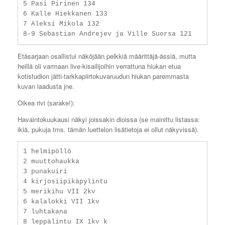
5 Pasi Pirinen 134

6 Kalle Hiekkanen 133

7 Aleksi Mikola 132

Etäsarjaan osallistui näköjään pelkkiä määrittäjä-ässiä, mutta
heillä oli varmaan live-kisailijoihin verrattuna hiukan etua
kotistudion jätti-tarkkapiirtokuvaruudun hiukan paremmasta
kuvan laadusta jne.
Oikea rivi (sarake!):
Havaintokuukausi näkyi joissakin dioissa (se mainittu listassa:
ikiä, pukuja tms. tämän luettelon lisätietoja ei ollut näkyvissä).
1 helmipöllö

2 muuttohaukka

3 punakuiri

4 kirjosiipikäpylintu

5 merikihu VII 2kv

6 kalalokki VII 1kv

7 luhtakana

8 leppälintu IX 1kv k
