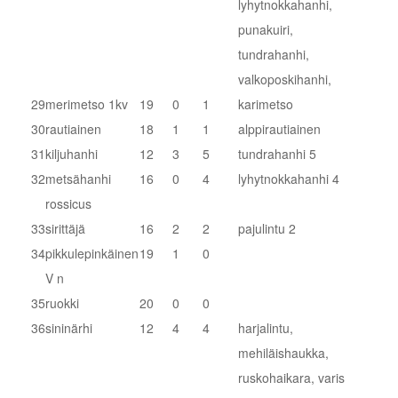
lyhytnokkahanhi,
punakuiri,
tundrahanhi,
valkoposkihanhi,
29
merimetso 1kv
19
0
1
karimetso
30
rautiainen
18
1
1
alppirautiainen
31
kiljuhanhi
12
3
5
tundrahanhi 5
32
metsähanhi
16
0
4
lyhytnokkahanhi 4
rossicus
33
sirittäjä
16
2
2
pajulintu 2
34
pikkulepinkäinen
19
1
0
V n
35
ruokki
20
0
0
36
sininärhi
12
4
4
harjalintu,
mehiläishaukka,
ruskohaikara, varis