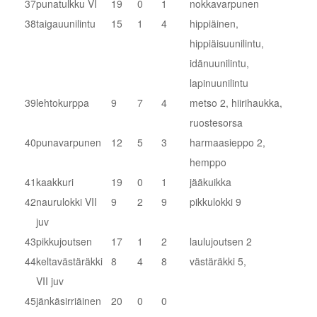
37
punatulkku VI
19
0
1
nokkavarpunen
38
taigauunilintu
15
1
4
hippiäinen,
hippiäisuunilintu,
idänuunilintu,
lapinuunilintu
39
lehtokurppa
9
7
4
metso 2, hiirihaukka,
ruostesorsa
40
punavarpunen
12
5
3
harmaasieppo 2,
hemppo
41
kaakkuri
19
0
1
jääkuikka
42
naurulokki VII
9
2
9
pikkulokki 9
juv
43
pikkujoutsen
17
1
2
laulujoutsen 2
44
keltavästäräkki
8
4
8
västäräkki 5,
VII juv
45
jänkäsirriäinen
20
0
0