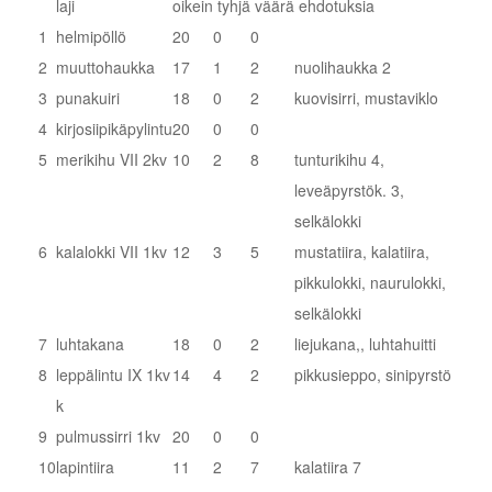
laji
oikein
tyhjä
väärä
ehdotuksia
1
helmipöllö
20
0
0
2
muuttohaukka
17
1
2
nuolihaukka 2
3
punakuiri
18
0
2
kuovisirri, mustaviklo
4
kirjosiipikäpylintu
20
0
0
5
merikihu VII 2kv
10
2
8
tunturikihu 4,
leveäpyrstök. 3,
selkälokki
6
kalalokki VII 1kv
12
3
5
mustatiira, kalatiira,
pikkulokki, naurulokki,
selkälokki
7
luhtakana
18
0
2
liejukana,, luhtahuitti
8
leppälintu IX 1kv
14
4
2
pikkusieppo, sinipyrstö
k
9
pulmussirri 1kv
20
0
0
10
lapintiira
11
2
7
kalatiira 7