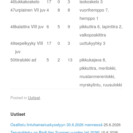
46
tukkakoskelo
17
0
3
isokoskelo 3
47
urpiainen VII juv
4
8
8
vuorihemppo 7,
hemppo 1
48
kalatiira VIII juv
6
5
9
pikkutiira 6, lapintiira 2,
valkoposkitiira
49
sepelkyyky VIII
17
0
3
uuttukyyhky 3
juv
50
tiiralokki ad
5
2
13
pikkukajava 8,
pikkutiira, merilokki,
mustanmerenlokki,
myrskylintu, ruusulokki
Posted in
Uutiset
.
Uutiset
Osallistu lintuharrastuskyselyyn 30.6.2026 mennessä
25.6.2026
Tervapääsky on BirdLifen Suomen vuoden laji 2026!
15.6.2026