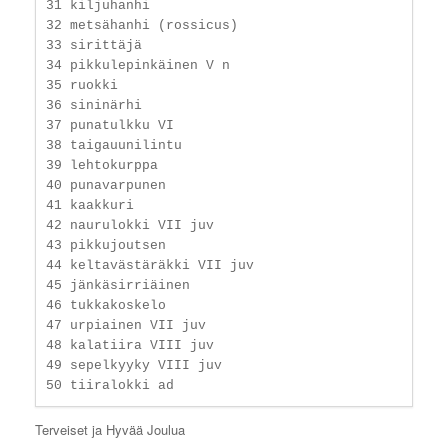
31 kiljuhanhi

32 metsähanhi (rossicus)

33 sirittäjä

34 pikkulepinkäinen V n

35 ruokki

36 sininärhi

37 punatulkku VI

38 taigauunilintu

39 lehtokurppa

40 punavarpunen

41 kaakkuri

42 naurulokki VII juv

43 pikkujoutsen

44 keltavästäräkki VII juv

45 jänkäsirriäinen

46 tukkakoskelo

47 urpiainen VII juv

48 kalatiira VIII juv

49 sepelkyyky VIII juv

Terveiset ja Hyvää Joulua