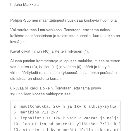
t. Juha Markkola
Pohjois-Suomen määrittäjämestaruuskisaa koskevia huomioita
Välitättekö taas Lintuverkkoon. Toivotaan, että tämä näkyy
kaikissa sähköposteissa ja selaimissa kunnolla, kun taulukko on
leveä jne.
Kuvat olivat minun (46) ja Petteri Tolvasen (4).
Alussa joitakin kommentteja ja lopussa taulukko, missä oikeitten
vastausten (+3), tyhjien (+1) ja väärien (0) määrä ja tehtyjä
virhemäärityksiä runsausjärjestyksessä. Lajia, jonka perässä ei
ole lukua, on ehdotettu kerran.
6 kuvaa oli kaikilla oikein. Toivotaan, että tämä pysyy
syuunnilleen koossa sähköpostissa.
2: muuttohaukka, 2kv n ja 1kv k alkusyksyllä

5. merikihu VII 2kv

8. leppälintu IX 1kv k vain 2 väärää ja neljä tyhjä
10. lapintiira ad potretti yllättäen 7:llä kalatiir
13. sinirinta 1 kv n peräti 19:lla oikein, ei kenel