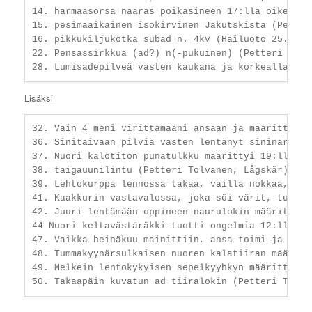
14. harmaasorsa naaras poikasineen 17:llä oikein, 
15. pesimäaikainen isokirvinen Jakutskista (Petter
16. pikkukiljukotka subad n. 4kv (Hailuoto 25.4.20
22. Pensassirkkua (ad?) n(-pukuinen) (Petteri Tolv
Lisäksi
32. Vain 4 meni virittämääni ansaan ja määritti ro
36. Sinitaivaan pilviä vasten lentänyt sininärhi m
37. Nuori kalotiton punatulkku määrittyi 19:llä oik
38. taigauunilintu (Petteri Tolvanen, Lågskär); eh
39. Lehtokurppa lennossa takaa, vailla nokkaa, mut
41. Kaakkurin vastavalossa, joka söi värit, tunsi p
42. Juuri lentämään oppineen naurulokin määritti 9
44 Nuori keltavästäräkki tuotti ongelmia 12:lle. S
47. Vaikka heinäkuu mainittiin, ansa toimi ja pyyt
48. Tummakyynärsulkaisen nuoren kalatiiran määritt
49. Melkein lentokykyisen sepelkyyhkyn määritti oi