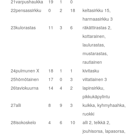
21
varpushaukka
19
1
0
22
pensassirkku
0
2
18
keltasirkku 15,
harmaasirkku 3
23
kulorastas
11
3
6
räkättirastas 2,
kottarainen,
laulurastas,
mustarastas,
rautiainen
24
pulmunen X
18
1
1
kivitasku
25
hömötainen
17
0
3
viitatiainen 3
26
taviokuurna
14
4
2
lapinsirkku,
pikkukäpylintu
27
alli
8
9
3
kuikka, kyhmyhaahka,
ruokki
28
isokoskelo
4
6
10
alli 2, telkkä 2,
jouhisorsa, lapasorsa,