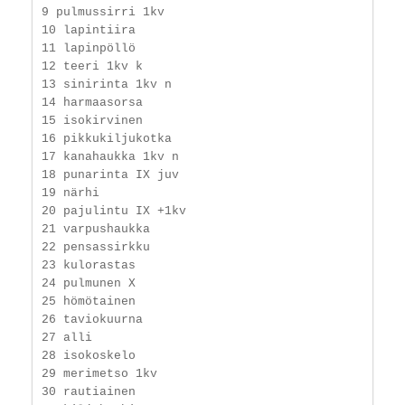
9 pulmussirri 1kv

10 lapintiira

11 lapinpöllö

12 teeri 1kv k

13 sinirinta 1kv n

14 harmaasorsa

15 isokirvinen

16 pikkukiljukotka

17 kanahaukka 1kv n

18 punarinta IX juv

19 närhi

20 pajulintu IX +1kv

21 varpushaukka

22 pensassirkku

23 kulorastas

24 pulmunen X

25 hömötainen

26 taviokuurna

27 alli

28 isokoskelo

29 merimetso 1kv

30 rautiainen
