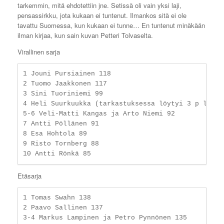
tarkemmin, mitä ehdotettiin jne. Setissä oli vain yksi laji,
pensassirkku, jota kukaan ei tuntenut. Ilmankos sitä ei ole
tavattu Suomessa, kun kukaan ei tunne… En tuntenut minäkään
ilman kirjaa, kun sain kuvan Petteri Tolvaselta.
Virallinen sarja
1 Jouni Pursiainen 118

2 Tuomo Jaakkonen 117

3 Sini Tuoriniemi 99

4 Heli Suurkuukka (tarkastuksessa löytyi 3 p lisää)
5-6 Veli-Matti Kangas ja Arto Niemi 92

7 Antti Pöllänen 91

8 Esa Hohtola 89

9 Risto Tornberg 88

Etäsarja
1 Tomas Swahn 138

2 Paavo Sallinen 137

3-4 Markus Lampinen ja Petro Pynnönen 135
