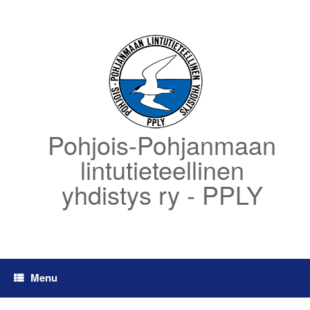
Skip
to
content
Pohjois-Pohjanmaan
lintutieteellinen
yhdistys ry - PPLY
Menu