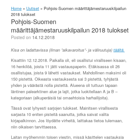
Home
»
Uutiset
»
Pohjois-Suomen määrittäjämestaruuskilpailun
2018 tulokset
Pohjois-Suomen
määrittäjämestaruuskilpailun 2018 tulokset
Posted on
14.12.2018
Kisa on ladattavissa (ilman ”aikavaroitus”- ja väliruutuja)
täältä.
Kisattiin 12.12.2018. Paikalla oli, eli osallistui viralliseen kisaan,
16 henkilöä, joista 11 jätti vastauspaperin. Etäkisassa oli 26
osallistujaa, joista 9 lähetti vastaukset. Mahdollinen maksimi oli
150 pistettä. Oikeasta vastauksesta sai 3 pistettä, tyhjästä
yhden ja väärästä nolla pistettä. Alueena oli tuttuun tapaan
läntinen palearktinen alue ja lajit, jotka luokitellaan A ja B –
kategoriaan (alkuperäisiä tai omaehtoisia harhailijoita).
Tässä ovat lyhyesti sarjojen tulokset. Mainitsen virallisesta
sarjasta 10 eniten pisteitä saanutta, jotka saivat valita
kirjapalkinnon. Jos löydätte virheitä, laittakaa tietoa tulemaan,
niin oikaisen tarvittaessa.
Laitan myöhemmin toisen viestin, missä käsittelen vastauksia