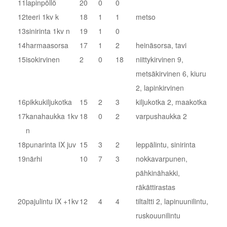
11
lapinpöllö
20
0
0
12
teeri 1kv k
18
1
1
metso
13
sinirinta 1kv n
19
1
0
14
harmaasorsa
17
1
2
heinäsorsa, tavi
15
isokirvinen
2
0
18
niittykirvinen 9,
metsäkirvinen 6, kiuru
2, lapinkirvinen
16
pikkukiljukotka
15
2
3
kiljukotka 2, maakotka
17
kanahaukka 1kv
18
0
2
varpushaukka 2
n
18
punarinta IX juv
15
3
2
leppälintu, sinirinta
19
närhi
10
7
3
nokkavarpunen,
pähkinähakki,
räkättirastas
20
pajulintu IX +1kv
12
4
4
tiltaltti 2, lapinuunilintu,
ruskouunilintu