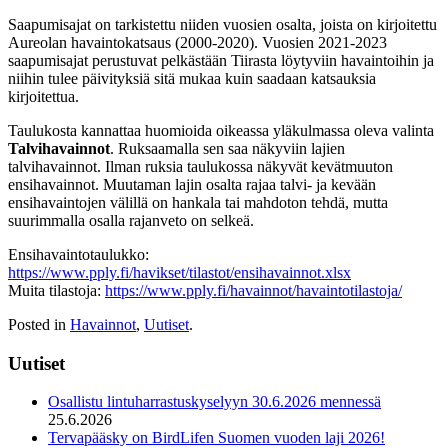
Saapumisajat on tarkistettu niiden vuosien osalta, joista on kirjoitettu
Aureolan havaintokatsaus (2000-2020). Vuosien 2021-2023
saapumisajat perustuvat pelkästään Tiirasta löytyviin havaintoihin ja
niihin tulee päivityksiä sitä mukaa kuin saadaan katsauksia
kirjoitettua.
Taulukosta kannattaa huomioida oikeassa yläkulmassa oleva valinta
Talvihavainnot
. Ruksaamalla sen saa näkyviin lajien
talvihavainnot. Ilman ruksia taulukossa näkyvät kevätmuuton
ensihavainnot. Muutaman lajin osalta rajaa talvi- ja kevään
ensihavaintojen välillä on hankala tai mahdoton tehdä, mutta
suurimmalla osalla rajanveto on selkeä.
Ensihavaintotaulukko:
https://www.pply.fi/havikset/tilastot/ensihavainnot.xlsx
Muita tilastoja:
https://www.pply.fi/havainnot/havaintotilastoja/
Posted in
Havainnot
,
Uutiset
.
Uutiset
Osallistu lintuharrastuskyselyyn 30.6.2026 mennessä
25.6.2026
Tervapääsky on BirdLifen Suomen vuoden laji 2026!