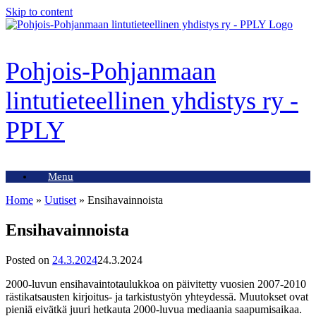
Skip to content
Pohjois-Pohjanmaan
lintutieteellinen yhdistys ry -
PPLY
Menu
Home
»
Uutiset
»
Ensihavainnoista
Ensihavainnoista
Posted on
24.3.2024
24.3.2024
2000-luvun ensihavaintotaulukkoa on päivitetty vuosien 2007-2010
rästikatsausten kirjoitus- ja tarkistustyön yhteydessä. Muutokset ovat
pieniä eivätkä juuri hetkauta 2000-luvua mediaania saapumisaikaa.