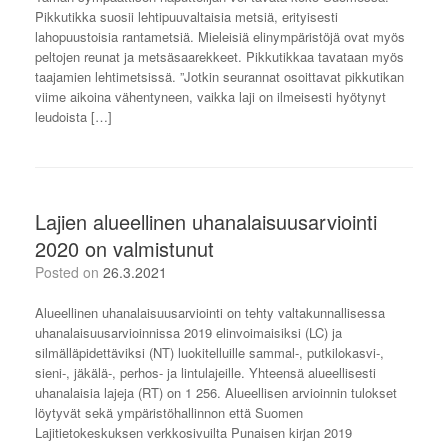
Pikkutikka suosii lehtipuuvaltaisia metsiä, erityisesti
lahopuustoisia rantametsiä. Mieleisiä elinympäristöjä ovat myös
peltojen reunat ja metsäsaarekkeet. Pikkutikkaa tavataan myös
taajamien lehtimetsissä. ”Jotkin seurannat osoittavat pikkutikan
viime aikoina vähentyneen, vaikka laji on ilmeisesti hyötynyt
leudoista […]
Lajien alueellinen uhanalaisuusarviointi
2020 on valmistunut
Posted on
26.3.2021
Alueellinen uhanalaisuusarviointi on tehty valtakunnallisessa
uhanalaisuusarvioinnissa 2019 elinvoimaisiksi (LC) ja
silmälläpidettäviksi (NT) luokitelluille sammal-, putkilokasvi-,
sieni-, jäkälä-, perhos- ja lintulajeille. Yhteensä alueellisesti
uhanalaisia lajeja (RT) on 1 256. Alueellisen arvioinnin tulokset
löytyvät sekä ympäristöhallinnon että Suomen
Lajitietokeskuksen verkkosivuilta Punaisen kirjan 2019