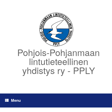
Skip
to
content
Pohjois-Pohjanmaan
lintutieteellinen
yhdistys ry - PPLY
Menu