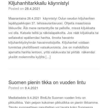
Kiljuhanhitarkkailu käynnistyi
Posted on
28.4.2021
Maanantaina 26.4.2021 käynnistyi Oulun seudun kiljuhanhien
lepäilypaikkojen 37. tehoseurantavuosi. Ohjeita maastossa
liikkuville: Älä mene rantaniityille tai pelloille, missä kiljukkaita
voi olla. Katsele teiltä ja näköalapaikoilta. Jos näät kiljukkaita tai
sellaiseksi epäilemiäsi hanhia, ilmoita havainto
kiljuhanhityöryhmän havainnoitsijoille. Kiljuhanhet voidaan
tunnistaa yksilöllisesti vatsakuvioista. Jos on mahdollista
ajamatta hanhia lentoon, yritä valokuvata tai piirtää näkemäsi
yksilöt molemmilta kyljiltä […]
Suomen pienin tikka on vuoden lintu
Posted on
9.4.2021
Mediatiedote 9.4.2021 BirdLife Suomen vuoden lintu on
pikkutikka. Vain peipon kokoinen pikkutikka on pienin tikkamme.
Tämän sympaattisen naputtelijan voi tavata koko Suomessa.