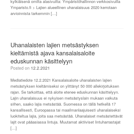
kylkiäisenä omilta alasivuilta: Ympäristöhallinnon verkkosivuilla
Ymparisto.fi > Lajien alueellinen uhanalaisuus 2020 kerrotaan
arvioinnista tarkemmin […]
Uhanalaisten lajien metsästyksen
kieltämistä ajava kansalaisaloite
eduskunnan käsittelyyn
Posted on
12.2.2021
Mediatiedote 12.2.2021 Kansalaisaloite uhanalaisten lajien
metsästyksen kieltämiseksi on ylittänyt 50 000 allekirjoituksen
rajan. Se tarkoittaa, että aloite etenee eduskunnan käsittelyyn.
Lajin uhanalaisuus ei nykyisen metsästyslain mukaan vaikuta
siihen, saako lajia metsästää. Suomessa on tällä hetkellä 17
kansallisesti, Euroopassa tai maailmanlaajuisesti uhanalaiseksi
luokiteltua lajia, joita saa metsästää. Uhanalaiset metsästettävät
lajit ovat pääasiassa lintuja. Muutamat aktiiviset lintuharrastajat
[…]