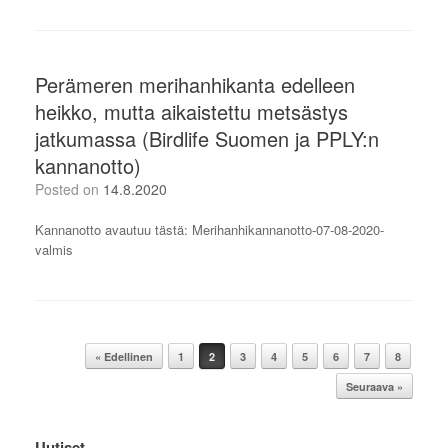
Perämeren merihanhikanta edelleen
heikko, mutta aikaistettu metsästys
jatkumassa (Birdlife Suomen ja PPLY:n
kannanotto)
Posted on
14.8.2020
Kannanotto avautuu tästä: Merihanhikannanotto-07-08-2020-
valmis
Post navigation
« Edellinen
1
2
3
4
5
6
7
8
Seuraava »
Uutiset