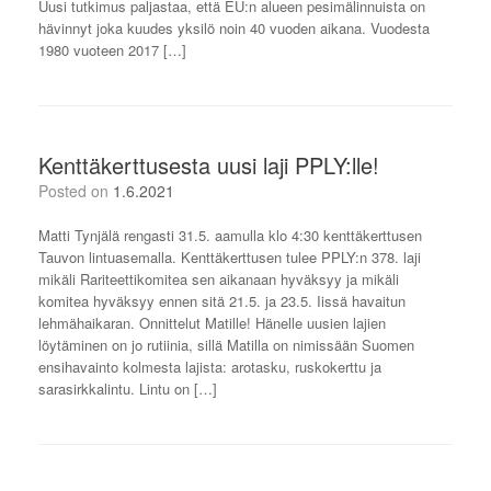
Uusi tutkimus paljastaa, että EU:n alueen pesimälinnuista on
hävinnyt joka kuudes yksilö noin 40 vuoden aikana. Vuodesta
1980 vuoteen 2017 […]
Kenttäkerttusesta uusi laji PPLY:lle!
Posted on
1.6.2021
Matti Tynjälä rengasti 31.5. aamulla klo 4:30 kenttäkerttusen
Tauvon lintuasemalla. Kenttäkerttusen tulee PPLY:n 378. laji
mikäli Rariteettikomitea sen aikanaan hyväksyy ja mikäli
komitea hyväksyy ennen sitä 21.5. ja 23.5. Iissä havaitun
lehmähaikaran. Onnittelut Matille! Hänelle uusien lajien
löytäminen on jo rutiinia, sillä Matilla on nimissään Suomen
ensihavainto kolmesta lajista: arotasku, ruskokerttu ja
sarasirkkalintu. Lintu on […]