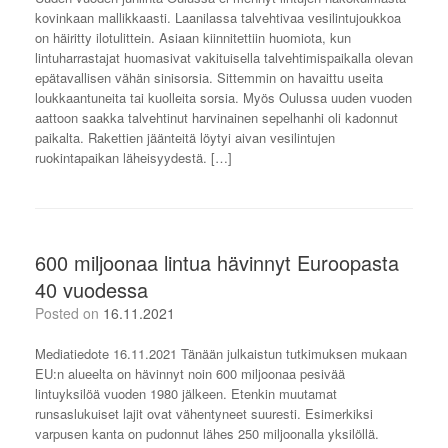
kovinkaan mallikkaasti. Laanilassa talvehtivaa vesilintujoukkoa
on häiritty ilotulittein. Asiaan kiinnitettiin huomiota, kun
lintuharrastajat huomasivat vakituisella talvehtimispaikalla olevan
epätavallisen vähän sinisorsia. Sittemmin on havaittu useita
loukkaantuneita tai kuolleita sorsia. Myös Oulussa uuden vuoden
aattoon saakka talvehtinut harvinainen sepelhanhi oli kadonnut
paikalta. Rakettien jäänteitä löytyi aivan vesilintujen
ruokintapaikan läheisyydestä. […]
600 miljoonaa lintua hävinnyt Euroopasta
40 vuodessa
Posted on
16.11.2021
Mediatiedote 16.11.2021 Tänään julkaistun tutkimuksen mukaan
EU:n alueelta on hävinnyt noin 600 miljoonaa pesivää
lintuyksilöä vuoden 1980 jälkeen. Etenkin muutamat
runsaslukuiset lajit ovat vähentyneet suuresti. Esimerkiksi
varpusen kanta on pudonnut lähes 250 miljoonalla yksilöllä.