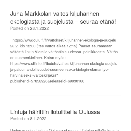
Juha Markkolan väitös kiljuhanhen
ekologiasta ja suojelusta – seuraa etänä!
Posted on
28.1.2022
https://www.oulu.fi/fi/vaitokset/kiljuhanhen-ekologia-ja-suojelu
28.2. klo 12:00 (itse väitös alkaa 12:15) Pääset seuraamaan
väitöstä linkin Vieraile väitöstilaisuudessa -painikkeesta. Väitös
on suomenkielinen. Katso myös:
https://www.sttinfo.fi/tiedote/vaitos-kiljuhanhen-ekologia-suojelu-
ja-paluumahdollisuudet-suomeen-seka-biologin-elamantyo-
harvinaiseksi-vaitoskirjaksi?
publisherId=57858920&releaseId=69930166
Lintuja häirittiin ilotulitteilla Oulussa
Posted on
8.1.2022
Uuden vuoden juhlinta Oulussa ei mennyt lintujen näkökulmasta