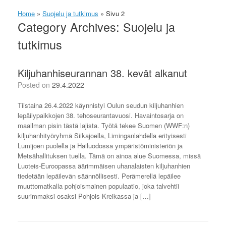
Home
»
Suojelu ja tutkimus
»
Sivu 2
Category Archives:
Suojelu ja
tutkimus
Kiljuhanhiseurannan 38. kevät alkanut
Posted on
29.4.2022
Tiistaina 26.4.2022 käynnistyi Oulun seudun kiljuhanhien
lepäilypaikkojen 38. tehoseurantavuosi. Havaintosarja on
maailman pisin tästä lajista. Työtä tekee Suomen (WWF:n)
kiljuhanhityöryhmä Siikajoella, Liminganlahdella erityisesti
Lumijoen puolella ja Hailuodossa ympäristöministeriön ja
Metsähallituksen tuella. Tämä on ainoa alue Suomessa, missä
Luoteis-Euroopassa äärimmäisen uhanalaisten kiljuhanhien
tiedetään lepäilevän säännöllisesti. Perämerellä lepäilee
muuttomatkalla pohjoismainen populaatio, joka talvehtii
suurimmaksi osaksi Pohjois-Kreikassa ja […]