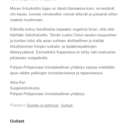
Monen lintuyksilön loppu on tässä tilanteessa karu: ne lentävät
niin kauan, kunnes viimeisetkin voimat ehtyvät ja putoavat sitten
maahan kuolemaan.
Eläimille koituu ilotulitteista tarpeeksi ongelmia ilman, että niitä
häiritään tarkoituksella. Tämän vuoksi Oulun seudun kaupunkien
ja kuntien tulisi olla asian suhteen aloitteellinen ja kieltää
ilotulittaminen lintujen ruokailu- ja lepäämispaikkojen
läheisyydessä. Esimerkiksi Kajaanissa on tehty näin keskustan
jokialueen sulapaikalla.
Pohjois-Pohjanmaan lintutieteellinen yhdistys tarjoaa mielellään
apua näiden paikkojen tunnistamisessa ja rajaamisessa.
Iikka Kivi
Suojelutoimikunta
Pohjois-Pohjanmaan lintutieteellinen yhdistys
Posted in
Suojelu ja tutkimus
,
Uutiset
.
Uutiset