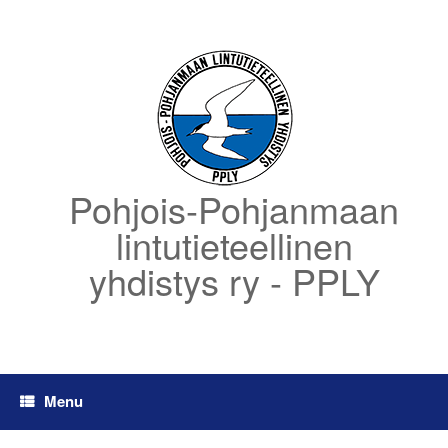
Skip
to
content
Pohjois-Pohjanmaan
lintutieteellinen
yhdistys ry - PPLY
Menu