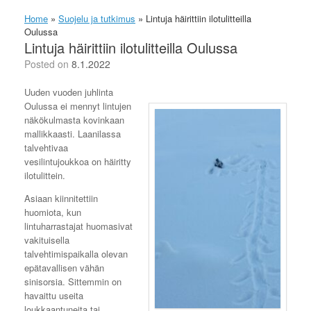
Home
»
Suojelu ja tutkimus
»
Lintuja häirittiin ilotulitteilla
Oulussa
Lintuja häirittiin ilotulitteilla Oulussa
Posted on
8.1.2022
Uuden vuoden juhlinta
Oulussa ei mennyt lintujen
näkökulmasta kovinkaan
mallikkaasti. Laanilassa
talvehtivaa
vesilintujoukkoa on häiritty
ilotulittein.
Asiaan kiinnitettiin
huomiota, kun
lintuharrastajat huomasivat
vakituisella
talvehtimispaikalla olevan
epätavallisen vähän
sinisorsia. Sittemmin on
havaittu useita
loukkaantuneita tai