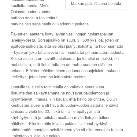
Matkan pää. © Juha Lehtola
kuolleita sorsia. Myös
Oulussa uuden vuoden
aattoon saakka talvehtinut
harvinainen sepelhanhi oli kadonnut paikalta.
Rakettien jäänteitä löytyi aivan vesilintujen ruokintapaikan
läheisyydestä. Sorsajoukko on suuri, yli 500 yksilöä, joten on
epätodennäköistä, että se olisi jäänyt ilotulittajilta huomaamatta
– kyse on joko tahallisesta häirinnästä tai piittaamattomuudesta.
Koska alueella on havaittu sinisorsa, jonka siipi on poikki, on
mahdollista, että ilotulitteita on ammuttu suoraan eläinten
sekaan. Eläinten häiritseminen on luonnonsuojelulain mukaan
kiellettyä, joten kyse on laittomista teoista.
Linnuille tällaisella toiminnalla on vakavia seurauksia.
Ilotulitteiden säikäyttämänä ne nousevat pakolentoon ja
pysyttelevät ilmassa niin kauan, että häiriö on ohitse. Oulun
keskustan alueella oli havaittu uudenvuoden aattona lentäviä
sinisorsia vielä klo 22, mikä on lajille epätyypillistä
käyttäytymistä ja todistaa osaltaan myös lintujen tulleen
häirityksi. Etenkin näin kovilla pakkasilla linnut pyrkivät
säästämään energiaa selvitäkseen yön yli eikä energiaa tuhlata
iltalentelyyn, ellei ole pakko.