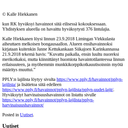
© Kalle Hiekkanen
kun RK hyväksyi havainnot siitä eilisessä kokouksessaan.
Yhdistyksen alueella on havaittu hyväksytysti 376 lintulajia.
Kalle Hiekkanen löysi linnun 23.9.2018 Limingan Virkkulasta
aiheuttaen melkoisen bongausaallon. Alueen ensihavainnoksi
kirjataan kuitenkin Janne Kettukankaan Siikajoen Karinkannassa
21.9.2018 tekemä havis: ”Kuvattu paikalla, ensin luultu nuoreksi
merikotkaksi, mutta kiinnittänyt huomiota havaintotilanteessa linnun
erilaisuuteen, ja myöhemmin munkkikorppikotkauutisoinnin myötä
määritys muuttui.”
PPLY:n lajilista löytyy sivulta
https://www.pply.fi/havainnot/pplyn-
lajilista/
ja lisätietoa siitä edelleen
https://www.pply.fi/havainnot/pplyn-lajilista/pplyn-uudet-lajit/
.
Hyväksytyt harvinaisuushavainnot on listattu sivulle
https://www.pply.fi/havainnot/pplyn-lajilista/pplyn-
harvinaisuushavainnot/
Posted in
Uutiset
.
Uutiset