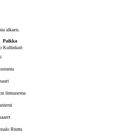
sta alkaen.
Paikka
 Kullinkari
i
usranta
saari
on lintuasema
aniemi
aaret
salo Riuttu