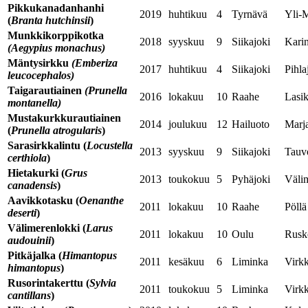
Pikkukanadanhanhi
2019
huhtikuu
4
Tyrnävä
Yli-M
(
Branta hutchinsii
)
Munkkikorppikotka
2018
syyskuu
9
Siikajoki
Kari
(Aegypius monachus)
Mäntysirkku
(Emberiza
2017
huhtikuu
4
Siikajoki
Pihla
leucocephalos)
Taigarautiainen
(Prunella
2016
lokakuu
10
Raahe
Lasi
montanella)
Mustakurkkurautiainen
2014
joulukuu
12
Hailuoto
Marj
(
Prunella atrogularis
)
Sarasirkkalintu
(
Locustella
2013
syyskuu
9
Siikajoki
Tauv
certhiola
)
Hietakurki
(
Grus
2013
toukokuu
5
Pyhäjoki
Väli
canadensis
)
Aavikkotasku
(
Oenanthe
2011
lokakuu
10
Raahe
Pöllä
deserti
)
Välimerenlokki
(
Larus
2011
lokakuu
10
Oulu
Rusk
audouinii
)
Pitkäjalka
(
Himantopus
2011
kesäkuu
6
Liminka
Virk
himantopus
)
Rusorintakerttu
(
Sylvia
2011
toukokuu
5
Liminka
Virk
cantillans
)