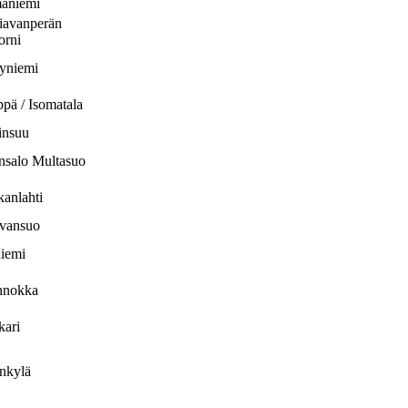
äniemi
iavanperän
torni
yniemi
pä / Isomatala
insuu
nsalo Multasuo
kanlahti
vansuo
niemi
innokka
kari
nkylä