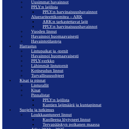
Uusimmat havainnot
PPLY:n lajilista
PPLY:n harvinaisuushavainnot
Aluerariteettikomitea – ARK
ARK:n tarkastettavat lajit
PPLY:n harvinaisuushavainnot
Vuoden linnut
Havainnoi huomaavaisesti
Havaintotilastoja
Harrastus
Lintupaikat ja -tornit
Havainnoi huomaavaisesti
PPLY-verkko
Lähimmät lintutornit
Kotiseudun linnut
Turvallisuusohjeet
Kisat ja pinnat
Linturallit
Kisat
Pinnalistat
PPLY:n lajilista
Kuntien lajimäärä ja kuntapinnat
Suojelu ja tutkimus
Loukkaantuneet linnut
Kuolleena löytyneet linnut
Tervapääskyn poikanen maassa