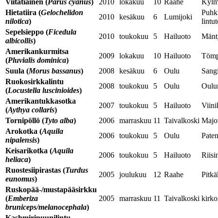
Viitatiainen
(
Parus cyanus
)
2010
lokakuu
10
Raahe
Kylm
Hietatiira
(
Gelochelidon
Puhk
2010
kesäkuu
6
Lumijoki
nilotica
)
lintu
Sepelsieppo
(
Ficedula
2010
toukokuu
5
Hailuoto
Mänt
albicollis
)
Amerikankurmitsa
2009
lokakuu
10
Hailuoto
Tömp
(
Pluvialis dominica
)
Suula
(
Morus bassanus
)
2008
kesäkuu
6
Oulu
Sang
Ruokosirkkalintu
2008
toukokuu
5
Oulu
Oulu
(
Locustella luscinioides
)
Amerikantukkasotka
2007
toukokuu
5
Hailuoto
Viini
(
Aythya collaris
)
Tornipöllö
(
Tyto alba
)
2006
marraskuu
11
Taivalkoski
Majo
Arokotka
(
Aquila
2006
toukokuu
5
Oulu
Pate
nipalensis
)
Keisarikotka
(
Aquila
2006
toukokuu
5
Hailuoto
Riis
heliaca
)
Ruostesiipirastas
(
Turdus
2005
joulukuu
12
Raahe
Pitkä
eunomus
)
Ruskopää-/mustapääsirkku
(
Emberiza
2005
marraskuu
11
Taivalkoski
kirko
bruniceps/melanocephala
)
Kashmirinuunilintu