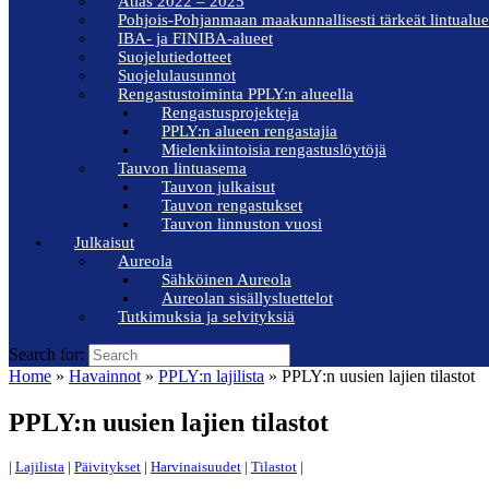
Atlas 2022 – 2025
Pohjois-Pohjanmaan maakunnallisesti tärkeät lintualue
IBA- ja FINIBA-alueet
Suojelutiedotteet
Suojelulausunnot
Rengastustoiminta PPLY:n alueella
Rengastusprojekteja
PPLY:n alueen rengastajia
Mielenkiintoisia rengastuslöytöjä
Tauvon lintuasema
Tauvon julkaisut
Tauvon rengastukset
Tauvon linnuston vuosi
Julkaisut
Aureola
Sähköinen Aureola
Aureolan sisällysluettelot
Tutkimuksia ja selvityksiä
Search for:
Home
»
Havainnot
»
PPLY:n lajilista
»
PPLY:n uusien lajien tilastot
PPLY:n uusien lajien tilastot
|
Lajilista
|
Päivitykset
|
Harvinaisuudet
|
Tilastot
|