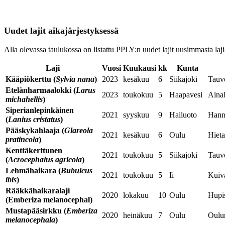
Uudet lajit aikajärjestyksessä
Alla olevassa taulukossa on listattu PPLY:n uudet lajit uusimmasta laji
Laji
Vuosi
Kuukausi
kk
Kunta
Kääpiökerttu (
Sylvia nana
)
2023
kesäkuu
6
Siikajoki
Tauvo
Etelänharmaalokki (
Larus
2023
toukokuu
5
Haapavesi
Ainal
michahellis
)
Siperianlepinkäinen
2021
syyskuu
9
Hailuoto
Hann
(
Lanius cristatus
)
Pääskykahlaaja (
Glareola
2021
kesäkuu
6
Oulu
Hieta
pratincola
)
Kenttäkerttunen
2021
toukokuu
5
Siikajoki
Tauv
(
Acrocephalus agricola
)
Lehmähaikara (
Bubulcus
2021
toukokuu
5
Ii
Kuiv
ibis
)
Rääkkähaikaralaji
2020
lokakuu
10
Oulu
Hupis
(Emberiza melanocephal)
Mustapääsirkku
(
Emberiza
2020
heinäkuu
7
Oulu
Oulun
melanocephala
)