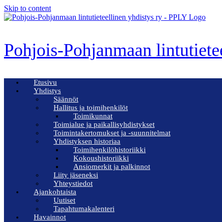
Skip to content
Pohjois-Pohjanmaan lintutiete
Etusivu
Yhdistys
Säännöt
Hallitus ja toimihenkilöt
Toimikunnat
Toimialue ja paikallisyhdistykset
Toimintakertomukset ja -suunnitelmat
Yhdistyksen historiaa
Toimihenkilöhistoriikki
Kokoushistoriikki
Ansiomerkit ja palkinnot
Liity jäseneksi
Yhteystiedot
Ajankohtaista
Uutiset
Tapahtumakalenteri
Havainnot