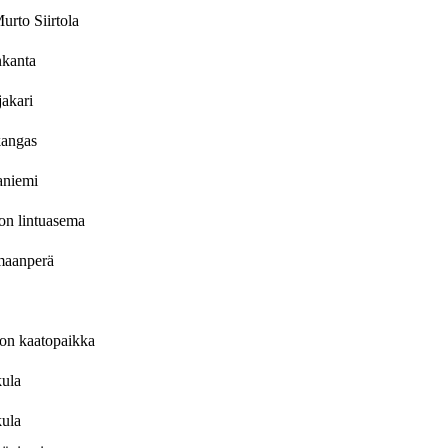
urto Siirtola
nkanta
jakari
kangas
aniemi
on lintuasema
maanperä
on kaatopaikka
kula
kula