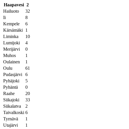
Haapavesi
2
Hailuoto
32
Ii
8
Kempele
6
Kärsämäki
1
Liminka
10
Lumijoki
4
Merijärvi
0
Muhos
1
Oulainen
1
Oulu
61
Pudasjärvi
6
Pyhäjoki
5
Pyhäntä
0
Raahe
20
Siikajoki
33
Siikalatva
2
Taivalkoski
6
Tyrnävä
1
Utajärvi
1