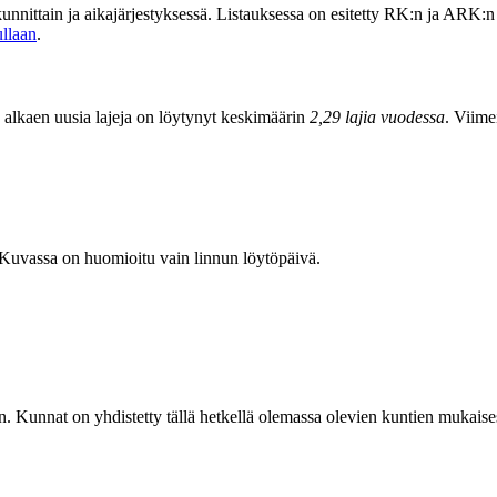
 kunnittain ja aikajärjestyksessä. Listauksessa on esitetty RK:n ja ARK:
ullaan
.
 alkaen uusia lajeja on löytynyt keskimäärin
2,29 lajia vuodessa
. Viim
. Kuvassa on huomioitu vain linnun löytöpäivä.
ain. Kunnat on yhdistetty tällä hetkellä olemassa olevien kuntien mukais