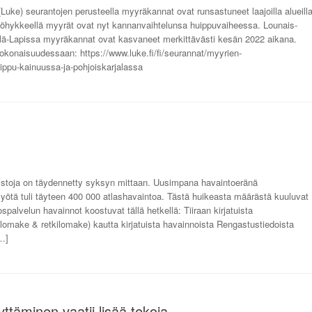
ke) seurantojen perusteella myyräkannat ovat runsastuneet laajoilla alueill
öhykkeellä myyrät ovat nyt kannanvaihtelunsa huippuvaiheessa. Lounais-
-Lapissa myyräkannat ovat kasvaneet merkittävästi kesän 2022 aikana.
kokonaisuudessaan: https://www.luke.fi/fi/seurannat/myyrien-
ippu-kainuussa-ja-pohjoiskarjalassa
istoja on täydennetty syksyn mittaan. Uusimpana havaintoeränä
n myötä tuli täyteen 400 000 atlashavaintoa. Tästä huikeasta määrästä kuuluvat
lospalvelun havainnot koostuvat tällä hetkellä: Tiiraan kirjatuista
slomake & retkilomake) kautta kirjatuista havainnoista Rengastustiedoista
[…]
ttäminen vaatii lisää tekoja