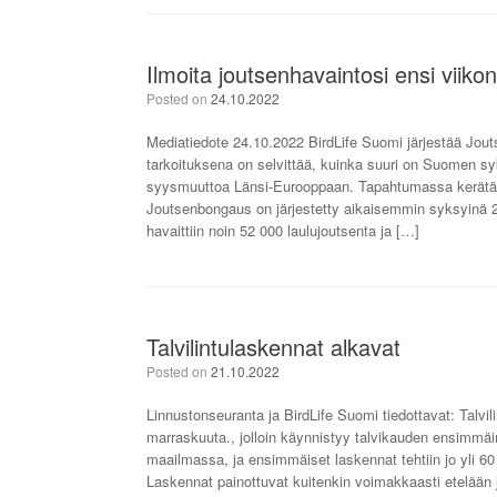
Ilmoita joutsenhavaintosi ensi viiko
Posted on
24.10.2022
Mediatiedote 24.10.2022 BirdLife Suomi järjestää Jo
tarkoituksena on selvittää, kuinka suuri on Suomen syk
syysmuuttoa Länsi-Eurooppaan. Tapahtumassa kerätään
Joutsenbongaus on järjestetty aikaisemmin syksyinä 20
havaittiin noin 52 000 laulujoutsenta ja […]
Talvilintulaskennat alkavat
Posted on
21.10.2022
Linnustonseuranta ja BirdLife Suomi tiedottavat: Talvil
marraskuuta., jolloin käynnistyy talvikauden ensimmä
maailmassa, ja ensimmäiset laskennat tehtiin jo yli 60 
Laskennat painottuvat kuitenkin voimakkaasti etelään j