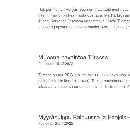
Hei, perinteinen Pohjois-Suomen määrittäjämestaruus -k
käsin. Kisa oli vaikea, mutta opettavainen. Kärkikisaaj
Juhani Karvonen (kuvassa vasemmalla, kuva: Tuomas He
tehtävän järjestää seuraavan vuoden kisa. Lähikisa (ko
Miljoona havaintoa Tiirassa
Posted on
16.12.2022
Tiirassa on nyt PPLY:n alueelta 1 007 237 havaintoa, 
poistetaan itse koonnit (7 493). Tarkka päivämäärä mil
lokakuun vaihteessa se on tullut, sillä 16.10. oli noin
Myyrähuippu Kainuussa ja Pohjois-
Posted on
21.11.2022