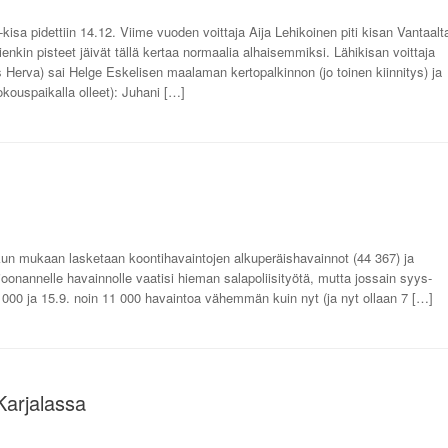
isa pidettiin 14.12. Viime vuoden voittaja Aija Lehikoinen piti kisan Vantaalt
ienkin pisteet jäivät tällä kertaa normaalia alhaisemmiksi. Lähikisan voittaja
rva) sai Helge Eskelisen maalaman kertopalkinnon (jo toinen kiinnitys) ja
kouspaikalla olleet): Juhani […]
kun mukaan lasketaan koontihavaintojen alkuperäishavainnot (44 367) ja
joonannelle havainnolle vaatisi hieman salapoliisityötä, mutta jossain syys-
 5 000 ja 15.9. noin 11 000 havaintoa vähemmän kuin nyt (ja nyt ollaan 7 […]
Karjalassa