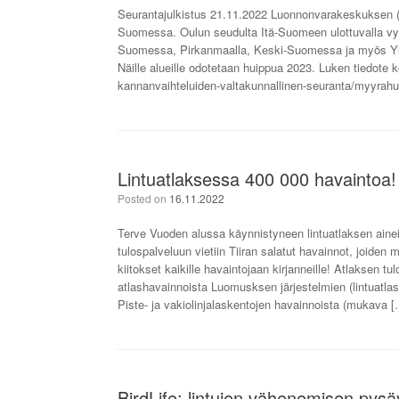
Seurantajulkistus 21.11.2022 Luonnonvarakeskuksen (Lu
Suomessa. Oulun seudulta Itä-Suomeen ulottuvalla vy
Suomessa, Pirkanmaalla, Keski-Suomessa ja myös Ylä
Näille alueille odotetaan huippua 2023. Luken tiedote 
kannanvaihteluiden-valtakunnallinen-seuranta/myyrahu
Lintuatlaksessa 400 000 havaintoa!
Posted on
16.11.2022
Terve Vuoden alussa käynnistyneen lintuatlaksen aine
tulospalveluun vietiin Tiiran salatut havainnot, joide
kiitokset kaikille havaintojaan kirjanneille! Atlaksen tu
atlashavainnoista Luomusksen järjestelmien (lintuatla
Piste- ja vakiolinjalaskentojen havainnoista (mukava 
BirdLife: lintujen vähenemisen pysäy