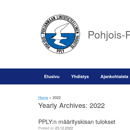
Skip
to
content
Pohjois-P
Etusivu
Yhdistys
Ajankohtaista
Home
»
2022
Yearly Archives:
2022
PPLY:n määrityskisan tulokset
Posted on
23.12.2022