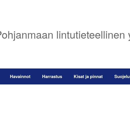
ohjanmaan lintutieteellinen 
Havainnot
Harrastus
Kisat ja pinnat
Suojelu