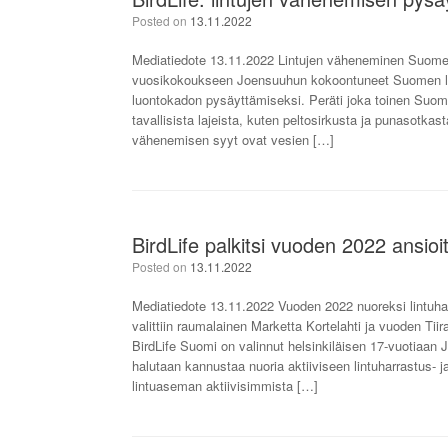
Posted on
13.11.2022
Mediatiedote 13.11.2022 Lintujen väheneminen Suomes
vuosikokoukseen Joensuuhun kokoontuneet Suomen lintu
luontokadon pysäyttämiseksi. Peräti joka toinen Suome
tavallisista lajeista, kuten peltosirkusta ja punasotkas
vähenemisen syyt ovat vesien […]
BirdLife palkitsi vuoden 2022 ansioit
Posted on
13.11.2022
Mediatiedote 13.11.2022 Vuoden 2022 nuoreksi lintuhar
valittiin raumalainen Marketta Kortelahti ja vuoden Tii
BirdLife Suomi on valinnut helsinkiläisen 17-vuotiaan
halutaan kannustaa nuoria aktiiviseen lintuharrastus- 
lintuaseman aktiivisimmista […]