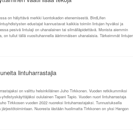
sa on hälyttävä merkki luontokadon etenemisestä. BirdLifen
yhdistysten edustajat kannustavat kaikkia toimiin lintujen hyväksi ja
ssa pesivä lintulaji on uhanalainen tai silmälläpidettävä. Monista aiemmin
ta, on tullut tällä vuosituhannella äärimmäisen uhanalaisia. Tärkeimmät lintuje
uneita lintuharrastajia
rastajaksi on valittu helsinkiläinen Juho Tirkkonen. Vuoden retkikummiksi
ra-yhdistyskäyttäjäksi oululainen Tapani Tapio. Vuoden nuori lintuharrastaja
 Juho Tirkkosen vuoden 2022 nuoreksi lintuharrastajaksi. Tunnustuksella
ja järjestötoimintaan. Nuoresta iästään huolimatta Tirkkonen on yksi Hangon