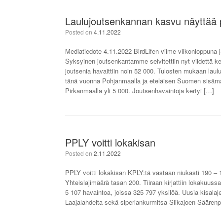
Laulujoutsenkannan kasvu näyttää
Posted on
4.11.2022
Mediatiedote 4.11.2022 BirdLifen viime viikonloppuna 
Syksyinen joutsenkantamme selvitettiin nyt viidettä ker
joutsenia havaittiin noin 52 000. Tulosten mukaan laul
tänä vuonna Pohjanmaalla ja eteläisen Suomen sisämaa
Pirkanmaalla yli 5 000. Joutsenhavaintoja kertyi […]
PPLY voitti lokakisan
Posted on
2.11.2022
PPLY voitti lokakisan KPLY:tä vastaan niukasti 190 –
Yhteislajimäärä tasan 200. Tiiraan kirjattiin lokakuuss
5 107 havaintoa, joissa 325 797 yksilöä. Uusia kisalaj
Laajalahdelta sekä siperiankurmitsa Siikajoen Säärenpe