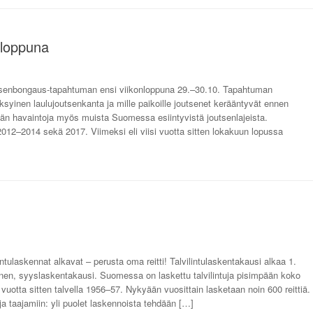
nloppuna
utsenbongaus-tapahtuman ensi viikonloppuna 29.–30.10. Tapahtuman
syinen laulujoutsenkanta ja mille paikoille joutsenet kerääntyvät ennen
 havaintoja myös muista Suomessa esiintyvistä joutsenlajeista.
12–2014 sekä 2017. Viimeksi eli viisi vuotta sitten lokakuun lopussa
intulaskennat alkavat – perusta oma reitti! Talvilintulaskentakausi alkaa 1.
inen, syyslaskentakausi. Suomessa on laskettu talvilintuja pisimpään koko
vuotta sitten talvella 1956–57. Nykyään vuosittain lasketaan noin 600 reittiä.
a taajamiin: yli puolet laskennoista tehdään […]