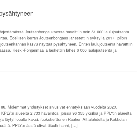
 pysähtyneen
järjestämässä Joutsenbongauksessa havaittiin noin 51 000 laulujoutsenta.
taa. Edellisen kerran Joutsenbongaus järjestettiin syksyllä 2017, jolloin
ujoutsenkannan kasvu näyttää pysähtyneen. Eniten laulujoutsenia havaittiin
ssa. Keski-Pohjanmaalla laskettiin lähes 6 000 laulujoutsenta ja
 188. Molemmat yhdistykset sivusivat ennätyksiään vuodelta 2020.
a KPLY:n alueelta 2 733 havaintoa, joissa 96 355 yksilöä ja PPLY:n alueelta
eja löytyi lopulta kaksi: ruokokerttunen Raahen Aittalahdelta ja Kokkolan
rältä. PPLY:n ässiä olivat tiibetinhanhi, […]