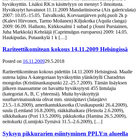
hyväksyttiin. Lisäksi RK:n käsittelyyn on mennyt 5 ilmoitusta.
Hyväksytyt havainnot 11.11.2009 Mandariinisorsa (Aix galericulata)
2007: 10.05.-15.05. Taivalkoski, Korvuanjärven pohj.puoli 2k p
(Kalevi Hirvonen, Tarmo Moilanen) Kiljukotka (Aquila clanga)
2009: 06.09. Hailuoto, Kirkkosalmi 1 subad p (Jouni Pursiainen,
Juha Markkola) Kehrääjä (Caprimulgus europaeus) 2009: 14.05.
Haukipudas, Putaankylä 1 k […]
Rariteettikomitean kokous 14.11.2009 Helsingissä
Posted on
16.11.2009
29.5.2018
Rariteettikomitean kokous pidettiin 14.11.2009 Helsingissä. Maalle
uutena lajina A-kategoriaan hyväksyttiin ylänkötylli Charadrius
mongolus (Kristiinankaupunki 22.-25.7.2009). Tämän lisäyksen
jälkeen maassamme on havaittu hyväksytysti 455 lintulajia
(kategoriat A, B, C yhteensä). Muita hyväksyttyjä
suurharvinaisuuksia olivat mm. sinisiipitavi (Jalasjärvi
23.5.-1.6.2009), amerikantukkasotka (Uusikaupunki 26.4.2009),
suula (Lemland 16.8.2009), rääkkähaikara (Heinola 2.6.2009),
silkkihaikara (Pori 13.5.2009), pikkukotka (Hamina 26.5.2009),
neitokurki (Lumijoki-Tyrnävä 31.5.-2.6.2009), […]
Syksyn pikkurarien esiintyminen PPLY:n alueella