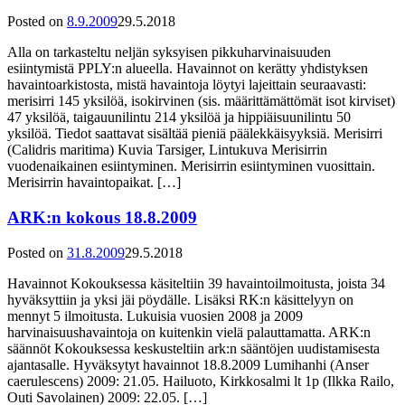
Posted on
8.9.2009
29.5.2018
Alla on tarkasteltu neljän syksyisen pikkuharvinaisuuden
esiintymistä PPLY:n alueella. Havainnot on kerätty yhdistyksen
havaintoarkistosta, mistä havaintoja löytyi lajeittain seuraavasti:
merisirri 145 yksilöä, isokirvinen (sis. määrittämättömät isot kirviset)
47 yksilöä, taigauunilintu 214 yksilöä ja hippiäisuunilintu 50
yksilöä. Tiedot saattavat sisältää pieniä päälekkäisyyksiä. Merisirri
(Calidris maritima) Kuvia Tarsiger, Lintukuva Merisirrin
vuodenaikainen esiintyminen. Merisirrin esiintyminen vuosittain.
Merisirrin havaintopaikat. […]
ARK:n kokous 18.8.2009
Posted on
31.8.2009
29.5.2018
Havainnot Kokouksessa käsiteltiin 39 havaintoilmoitusta, joista 34
hyväksyttiin ja yksi jäi pöydälle. Lisäksi RK:n käsittelyyn on
mennyt 5 ilmoitusta. Lukuisia vuosien 2008 ja 2009
harvinaisuushavaintoja on kuitenkin vielä palauttamatta. ARK:n
säännöt Kokouksessa keskusteltiin ark:n sääntöjen uudistamisesta
ajantasalle. Hyväksytyt havainnot 18.8.2009 Lumihanhi (Anser
caerulescens) 2009: 21.05. Hailuoto, Kirkkosalmi lt 1p (Ilkka Railo,
Outi Savolainen) 2009: 22.05. […]