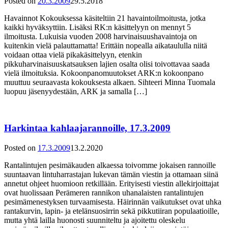
Posted on
20.3.2009
29.5.2018
Havainnot Kokouksessa käsiteltiin 21 havaintoilmoitusta, jotka
kaikki hyväksyttiin. Lisäksi RK:n käsittelyyn on mennyt 5
ilmoitusta. Lukuisia vuoden 2008 harvinaisuushavaintoja on
kuitenkin vielä palauttamatta! Erittäin nopealla aikataululla niitä
voidaan ottaa vielä pikakäsittelyyn, etenkin
pikkuharvinaisuuskatsauksen lajien osalta olisi toivottavaa saada
vielä ilmoituksia. Kokoonpanomuutokset ARK:n kokoonpano
muuttuu seuraavasta kokouksesta alkaen. Sihteeri Minna Tuomala
luopuu jäsenyydestään, ARK ja samalla […]
Harkintaa kahlaajarannoille, 17.3.2009
Posted on
17.3.2009
13.2.2020
Rantalintujen pesimäkauden alkaessa toivomme jokaisen rannoille
suuntaavan lintuharrastajan lukevan tämän viestin ja ottamaan siinä
annetut ohjeet huomioon retkillään. Erityisesti viestin allekirjoittajat
ovat huolissaan Perämeren rannikon uhanalaisten rantalintujen
pesimämenestyksen turvaamisesta. Häirinnän vaikutukset ovat uhka
rantakurvin, lapin- ja etelänsuosirrin sekä pikkutiiran populaatioille,
mutta yhtä lailla huonosti suunniteltu ja ajoitettu oleskelu