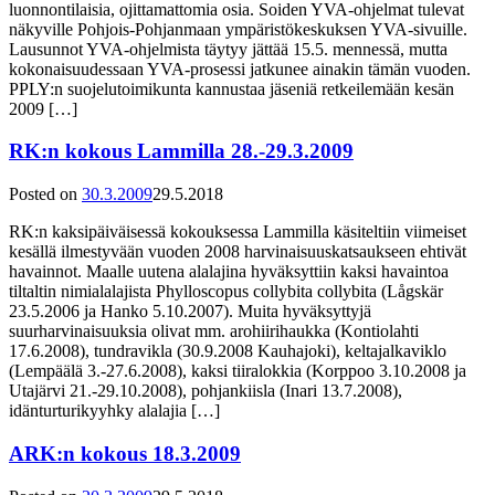
luonnontilaisia, ojittamattomia osia. Soiden YVA-ohjelmat tulevat
näkyville Pohjois-Pohjanmaan ympäristökeskuksen YVA-sivuille.
Lausunnot YVA-ohjelmista täytyy jättää 15.5. mennessä, mutta
kokonaisuudessaan YVA-prosessi jatkunee ainakin tämän vuoden.
PPLY:n suojelutoimikunta kannustaa jäseniä retkeilemään kesän
2009 […]
RK:n kokous Lammilla 28.-29.3.2009
Posted on
30.3.2009
29.5.2018
RK:n kaksipäiväisessä kokouksessa Lammilla käsiteltiin viimeiset
kesällä ilmestyvään vuoden 2008 harvinaisuuskatsaukseen ehtivät
havainnot. Maalle uutena alalajina hyväksyttiin kaksi havaintoa
tiltaltin nimialalajista Phylloscopus collybita collybita (Lågskär
23.5.2006 ja Hanko 5.10.2007). Muita hyväksyttyjä
suurharvinaisuuksia olivat mm. arohiirihaukka (Kontiolahti
17.6.2008), tundravikla (30.9.2008 Kauhajoki), keltajalkaviklo
(Lempäälä 3.-27.6.2008), kaksi tiiralokkia (Korppoo 3.10.2008 ja
Utajärvi 21.-29.10.2008), pohjankiisla (Inari 13.7.2008),
idänturturikyyhky alalajia […]
ARK:n kokous 18.3.2009