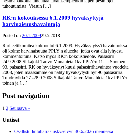
pesimäpaikoilla aiheuttaa tavallisempienkin lajien pesintöjen
tuhoutumista. Viestin […]
RK:n kokouksessa 6.1.2009 hyväksyttyjä
harvinaisuushavaintoja
Posted on
20.1.2009
29.5.2018
Rariteettikomitea kokoontui 6.1.2009. Hyväksytyissä havainnoissa
oli kolme harvinaisuutta PPLY:n alueelta. jotka ovat alla lyhyesti
kommentoituna. Katso myös RK:n kokoustiedote. Palsasirri
24.9.2008 Siikajoki Tauvo Munahieta 1kv PPLY:n 11. ja Suomen
93. palsasirri. RK on hyväksynyt kuusi palsasirrihavaintoa vuodelta
2008, joten maassamme on nähty hyväksytysti nyt 96 palsasirriä.
Tundravikla 27.-28.9.2008 Siikajoki Tauvo Munahieta 1kv PPLY:n
toinen ja […]
Post navigation
1
2
Seuraava »
Uutiset
Osallistu lintuharrastuskyselyyn 30.6.2026 mennessä