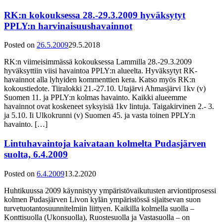
RK:n kokouksessa 28.-29.3.2009 hyväksytyt
PPLY:n harvinaisuushavainnot
Posted on
26.5.2009
29.5.2018
RK:n viimeisimmässä kokouksessa Lammilla 28.-29.3.2009
hyväksyttiin viisi havaintoa PPLY:n alueelta. Hyväksytyt RK-
havainnot alla lyhyiden kommenttien kera. Katso myös RK:n
kokoustiedote. Tiiralokki 21.-27.10. Utajärvi Ahmasjärvi 1kv (v)
Suomen 11. ja PPLY:n kolmas havainto. Kaikki alueemme
havainnot ovat koskeneet syksyisiä 1kv lintuja. Taigakirvinen 2.- 3.
ja 5.10. Ii Ulkokrunni (v) Suomen 45. ja vasta toinen PPLY:n
havainto. […]
Lintuhavaintoja kaivataan kolmelta Pudasjärven
suolta, 6.4.2009
Posted on
6.4.2009
13.2.2020
Huhtikuussa 2009 käynnistyy ympäristövaikutusten arviontiprosessi
kolmen Pudasjärven Livon kylän ympäristössä sijaitsevan suon
turvetuotantosuunnitelmiin liittyen. Kaikilla kolmella suolla –
Konttisuolla (Ukonsuolla), Ruostesuolla ja Vastasuolla – on