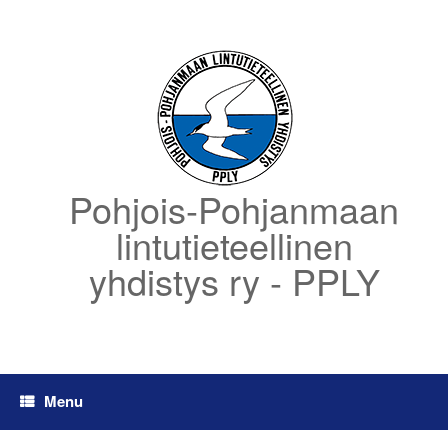
Skip
to
content
Pohjois-Pohjanmaan
lintutieteellinen
yhdistys ry - PPLY
Menu