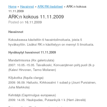
Home
»
Havainnot
»
ARK/RK-tiedotteet
»
ARK:n kokous
11.11.2009
ARK:n kokous 11.11.2009
Posted on
16.11.2009
Havainnot
Kokouksessa käsiteltiin 6 havaintoilmoitusta, joista 5
hyväksyttiin. Lisäksi RK:n käsittelyyn on mennyt 5 ilmoitusta.
Hyväksytyt havainnot 11.11.2009
Mandariinisorsa (Aix galericulata)
2007: 10.05.-15.05. Taivalkoski, Korvuanjärven pohj.puoli 2k p
(Kalevi Hirvonen, Tarmo Moilanen)
Kiljukotka (Aquila clanga)
2009: 06.09. Hailuoto, Kirkkosalmi 1 subad p (Jouni Pursiainen,
Juha Markkola)
Kehrääjä (Caprimulgus europaeus)
2009: 14.05. Haukipudas, Putaankylä 1 k (Harri Järvelä)