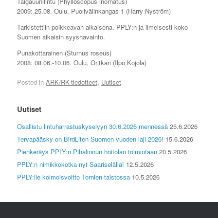
Taigauunilintu (Phylloscopus inornatus)
2009: 25.08. Oulu, Puolivälinkangas 1 (Harry Nyström)
Tarkistettiin poikkeavan aikaisena. PPLY:n ja ilmeisesti koko
Suomen aikaisin syyshavainto.
Punakottarainen (Sturnus roseus)
2008: 08.06.-10.06. Oulu, Oritkari (Ilpo Kojola)
Posted in
ARK/RK-tiedotteet
,
Uutiset
.
Uutiset
Osallistu lintuharrastuskyselyyn 30.6.2026 mennessä
25.6.2026
Tervapääsky on BirdLifen Suomen vuoden laji 2026!
15.6.2026
Pienkeräys PPLY:n Pihalinnun hoitolan toimintaan
20.5.2026
PPLY:n nimikkokotka nyt Saariselällä!
12.5.2026
PPLY:lle kolmoisvoitto Tornien taistossa
10.5.2026