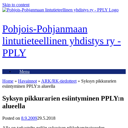
Skip to content
Pohjois-Pohjanmaan
lintutieteellinen yhdistys ry -
PPLY
Menu
Home
»
Havainnot
»
ARK/RK-tiedotteet
»
Syksyn pikkurarien
esiintyminen PPLY:n alueella
Syksyn pikkurarien esiintyminen PPLY:n
alueella
Posted on
8.9.2009
29.5.2018
Alla on tarkasteltu neljän syksyisen pikkuharvinaisuuden