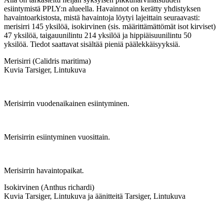
esiintymistä PPLY:n alueella. Havainnot on kerätty yhdistyksen
havaintoarkistosta, mistä havaintoja löytyi lajeittain seuraavasti:
merisirri 145 yksilöä, isokirvinen (sis. määrittämättömät isot kirviset)
47 yksilöä, taigauunilintu 214 yksilöä ja hippiäisuunilintu 50
yksilöä. Tiedot saattavat sisältää pieniä päälekkäisyyksiä.
Merisirri (Calidris maritima)
Kuvia Tarsiger, Lintukuva
Merisirrin vuodenaikainen esiintyminen.
Merisirrin esiintyminen vuosittain.
Merisirrin havaintopaikat.
Isokirvinen (Anthus richardi)
Kuvia Tarsiger, Lintukuva ja äänitteitä Tarsiger, Lintukuva