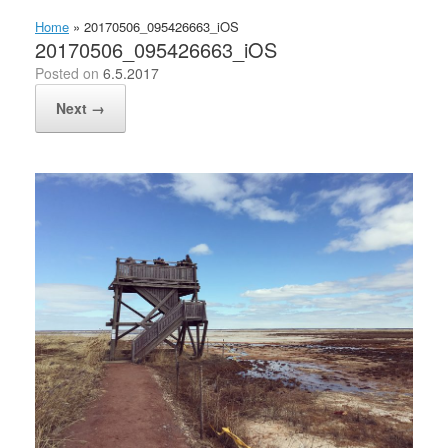
Home
»
20170506_095426663_iOS
20170506_095426663_iOS
Posted on
6.5.2017
Next →