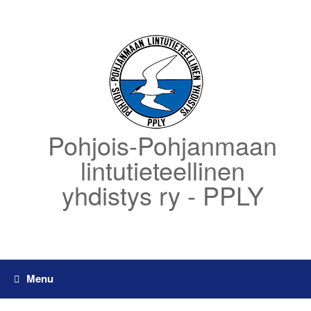
Skip
to
content
Pohjois-Pohjanmaan
lintutieteellinen
yhdistys ry - PPLY
Menu