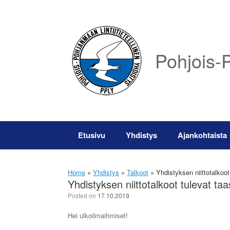
Skip
to
content
Pohjois-P
Etusivu
Yhdistys
Ajankohtaista
Home
»
Yhdistys
»
Talkoot
»
Yhdistyksen niittotalkoot 
Yhdistyksen niittotalkoot tulevat taa
Posted on
17.10.2019
Hei ulkoilmaihmiset!