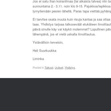
Jos ei satu ihan koiranilmaa (tai aikaista talvea) niin 
sunnuntaina 2.- 3.11. noin klo 9-15. Pajukkoa/lepikko
lymyilemään pesien lähellä. Paras tapa viettää pyhäi
Ei tarvitse osata muuta kuin risuja kantaa ja saa ott
taas. Yhdistys tarjoaa talkooeväät etukäteen ilmoittaut
päivä sinulle käy vai käykö molemmet? Lopullinen päi
lähempänä, jos et vielä uskalla ilmoittautua.
Ystävällisin terveisin,
Heli Suurkuukka
Liminka
Posted in
Talkoot
,
Uutiset
,
Yhdistys
.