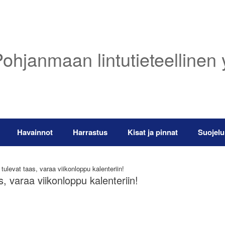
ohjanmaan lintutieteellinen 
Havainnot
Harrastus
Kisat ja pinnat
Suojelu
tulevat taas, varaa viikonloppu kalenteriin!
s, varaa viikonloppu kalenteriin!