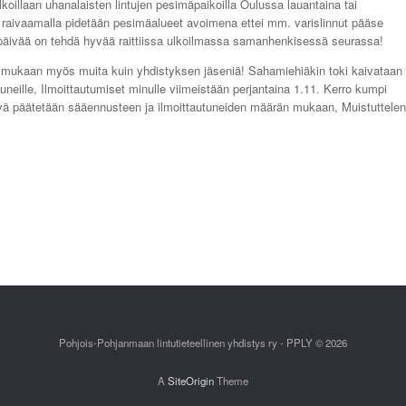
talkoillaan uhanalaisten lintujen pesimäpaikoilla Oulussa lauantaina tai
a raivaamalla pidetään pesimäalueet avoimena ettei mm. varislinnut pääse
npäivää on tehdä hyvää raittiissa ulkoilmassa samanhenkisessä seurassa!
aa mukaan myös muita kuin yhdistyksen jäseniä! Sahamiehiäkin toki kaivataan
uneille, Ilmoittautumiset minulle viimeistään perjantaina 1.11. Kerro kumpi
vä päätetään sääennusteen ja ilmoittautuneiden määrän mukaan, Muistuttelen
Pohjois-Pohjanmaan lintutieteellinen yhdistys ry - PPLY © 2026
A
SiteOrigin
Theme