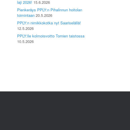
laji 2026!
15.6.2026
Pienkeräys PPLY:n Pihalinnun hoitolan
toimintaan
20.5.2026
PPLY:n nimikkokotka nyt Saariselällä!
12.5.2026
PPLY:lle kolmoisvoitto Tornien taistossa
10.5.2026