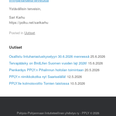
liminganlahdella-tervetuloa
Ystävällisin terveisin,
Sari Karhu
https://polku.net/sarikarhu
Posted in
Uutiset
.
Uutiset
Osallistu lintuharrastuskyselyyn 30.6.2026 mennessä
25.6.2026
Tervapääsky on BirdLifen Suomen vuoden laji 2026!
15.6.2026
Pienkeräys PPLY:n Pihalinnun hoitolan toimintaan
20.5.2026
PPLY:n nimikkokotka nyt Saariselällä!
12.5.2026
PPLY:lle kolmoisvoitto Tornien taistossa
10.5.2026
Pohjois-Pohjanmaan lintutieteellinen yhdistys ry - PPLY © 2026