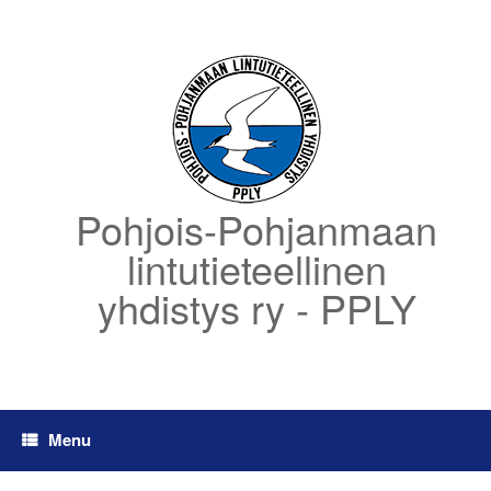
Skip
to
content
Pohjois-Pohjanmaan
lintutieteellinen
yhdistys ry - PPLY
Menu