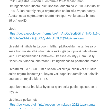
Polku järjestää Vuoden Luontokuva 2022 tapahtuman
Liminganlahden luontokeskuksessa lauantaina 22.10.2022 klo 12
– 18. Aulan esittelyihin ja näyttelyihin on kaikilla vapaa pääsy.
Auditoriossa näytettävän livestriimin lipun voi lunastaa hintaan
15 e /henkilö.
Liput:
https://docs.google.com/forms/d/e/1FAIpQLScrBG1V4TnQt4x6K
GL4Ge6mSd-2X9QLDGZyvt4vDfc7k7QSdw/viewform
Livestriimi nähdään Espoon Haltian päätapahtumasta, jossa on
sekä kotimaisia että ulkomaisia esiintyjiä ja lopuksi palkintojen
jako. Liminganlahden luontokeskuksessa esiintyy Sami Säily.
Hänen esityksenä lähetetään Liminganlahdelta päätapahtumaan.
Livestriimi klo 12.50 – 18 sisältää väliaikoja jolloin voi tutustua
aulan näytteilleasettajiin, käydä vaikkapa lintutornilla tai kahvilla.
Lounas on tarjolla klo 11-15.
Liput kannattaa hankkia hyvissä ajoin, sillä puolet lipuista on jo
myyty.
Lisätietoa polku.net:
https://polku.net/toiminta/vuoden-luontokuva-2022-tapahtuma-