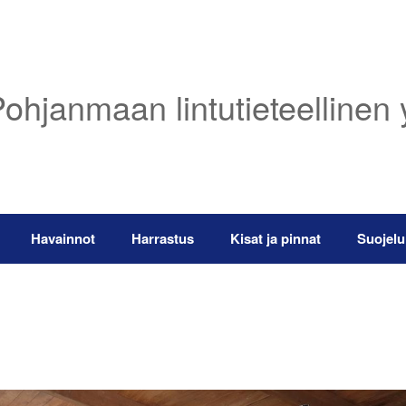
ohjanmaan lintutieteellinen 
Havainnot
Harrastus
Kisat ja pinnat
Suojelu