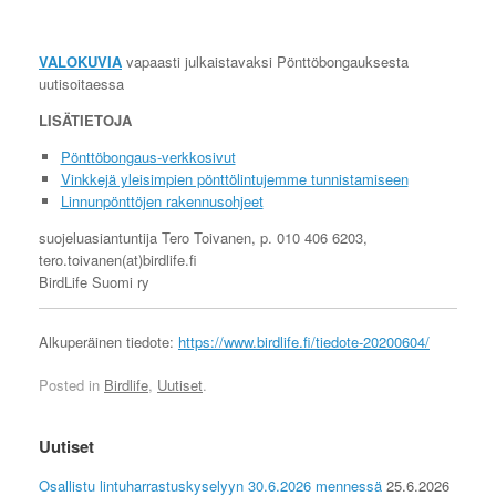
VALOKUVIA
vapaasti julkaistavaksi Pönttöbongauksesta
uutisoitaessa
LISÄTIETOJA
Pönttöbongaus-verkkosivut
Vinkkejä yleisimpien pönttölintujemme tunnistamiseen
Linnunpönttöjen rakennusohjeet
suojeluasiantuntija Tero Toivanen, p. 010 406 6203,
tero.toivanen(at)birdlife.fi
BirdLife Suomi ry
Alkuperäinen tiedote:
https://www.birdlife.fi/tiedote-20200604/
Posted in
Birdlife
,
Uutiset
.
Uutiset
Osallistu lintuharrastuskyselyyn 30.6.2026 mennessä
25.6.2026