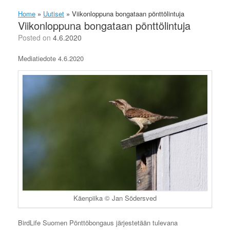
Home
»
Uutiset
»
Viikonloppuna bongataan pönttölintuja
Viikonloppuna bongataan pönttölintuja
Posted on
4.6.2020
Mediatiedote 4.6.2020
Käenpiika © Jan Södersved
BirdLife Suomen Pönttöbongaus järjestetään tulevana