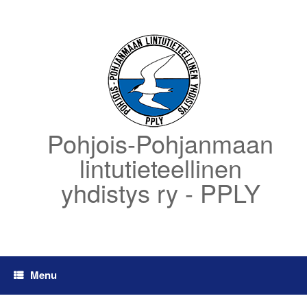
Skip
to
content
Pohjois-Pohjanmaan
lintutieteellinen
yhdistys ry - PPLY
Menu