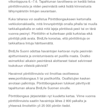
viikonloppuna 6.–7.6. Tapahtuman tavoitteena on kerätä tietoa
pönttölinnuista ja niiden pesinnästä sekä lisätä kiinnostusta
lähiympäristön lintujen seurantaan.
Kuka tahansa voi osallistua Pönttöbongaukseen kertomalla
verkkolomakkeella, mitä linnunpönttöjä omalla pihalla tai muulla
tarkkailupaikalla on sekä mitä lajeja pöntöissä pesii tai on tänä
vuonna pesinyt. Pönttöihin ei kuitenkaan pidä kurkistaa eikä
pönttöjä pidä avata. BirdLife korostaa, että pönttölintuja on
tarkkailtava lintuja häiritsemättä.
BirdLife Suomi odottaa havaintojen kertovan myös pesinnän
ajoittumisesta ja onnistumisesta eri puolilla maata. Ovatko
esimerkiksi aikaisin pesintänsä aloittaneet tiaiset selvinneet
toukokuun viileistä päivistä?
Havainnot pönttölinnuista voi ilmoittaa osoitteessa
www.ponttobongaus.fi tai postikortilla. Osallistujien kesken
arvotaan palkintoja. Pönttöbongauksen tulokset päivittyvät
tapahtuman aikana BirdLife Suomen sivuille.
Pönttöbongaus järjestetään nyt kuudetta kertaa. Viime vuonna
pönttölinnuista saatiin havaintoja lähes 2 800 paikalta ja
yhteensä ilmoitettiin yli 25 000 pöntön tiedot.